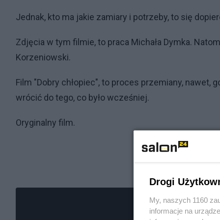
Jednak, kto ma jakie zamiary i potrzeby, to się dopie
Zdjęcia w tym filmie, to praca Michała Dymka. Natomi
Korzeniowski.
Film "Dobry chłopiec", to proces przemiany, nawet, gd
wrócić do tego, co było wcześniej.
Oryginalny film.
Drogi Użytkow
My, naszych 1160 zau
informacje na urządze