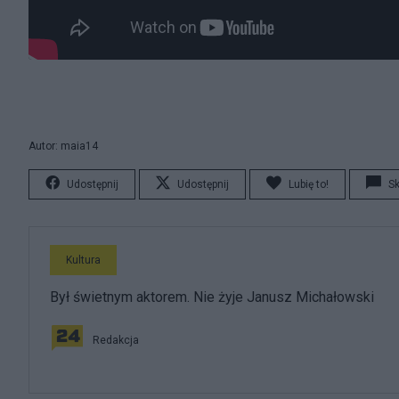
Autor: maia14
Udostępnij
Udostępnij
Lubię to!
S
Kultura
Był świetnym aktorem. Nie żyje Janusz Michałowski
Redakcja