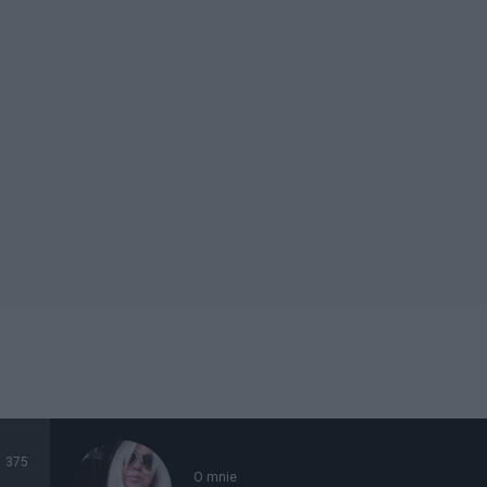
375
O mnie