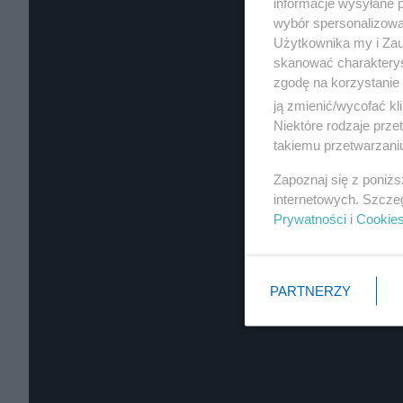
informacje wysyłane 
wybór spersonalizowan
Użytkownika my i Zau
skanować charakterys
zgodę na korzystanie 
ją zmienić/wycofać kl
Niektóre rodzaje prz
takiemu przetwarzaniu
Zapoznaj się z poniż
internetowych. Szcze
Prywatności
i
Cookie
PARTNERZY