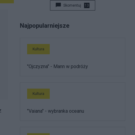
Skomentuj
13
Najpopularniejsze
Kultura
"Ojczyzna" - Mann w podróży
Kultura
z
"Vaiana" - wybranka oceanu