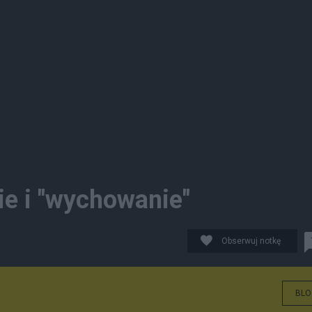
ie i "wychowanie"
Obserwuj notkę
BLO