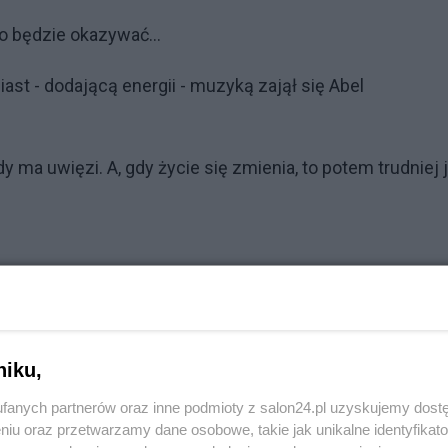
ro będzie okazywać...
ast - dodającą energii - muzyką zajął się Abel
y ma uwięzi. A, gdy życie się zmienia, to potem trudniej 
Reklama
niku,
fanych partnerów oraz inne podmioty z salon24.pl uzyskujemy dost
niu oraz przetwarzamy dane osobowe, takie jak unikalne identyfikat