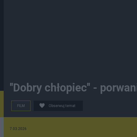
"Dobry chłopiec" - porwan
FILM
Obserwuj temat
7.03.2026