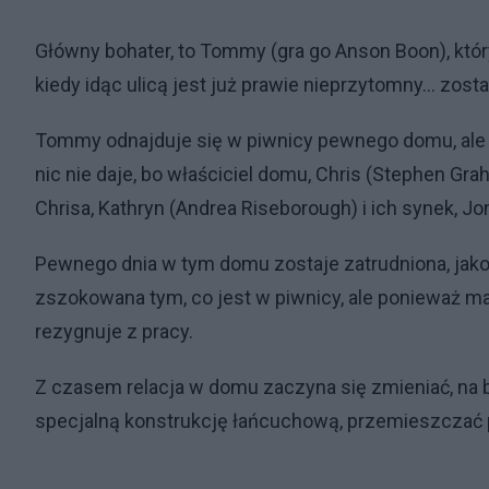
Główny bohater, to Tommy (gra go Anson Boon), któr
kiedy idąc ulicą jest już prawie nieprzytomny... zost
Tommy odnajduje się w piwnicy pewnego domu, ale jes
nic nie daje, bo właściciel domu, Chris (Stephen Gr
Chrisa, Kathryn (Andrea Riseborough) i ich synek, Jo
Pewnego dnia w tym domu zostaje zatrudniona, jako
zszokowana tym, co jest w piwnicy, ale ponieważ ma
rezygnuje z pracy.
Z czasem relacja w domu zaczyna się zmieniać, na 
specjalną konstrukcję łańcuchową, przemieszczać po