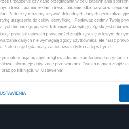
przez urządzenie czy dane przeglądania w celu zapewniania sperson
ych treści, pomiar reklam i treści, badanie odbiorców oraz ulepszan
fani Partnerzy możemy używać dokładnych danych geolokalizacyjn
tykę urządzenia do celów identyfikacji. Ponieważ cenimy Twoją pry
z tych technologii poprzez kliknięcie „Akceptuję”. Zgoda jest dobro
ikając przycisk ustawień prywatności znajdujący się w lewym dolny
etwarzania danych nie wymagają zgody użytkownika, ale masz prawo 
. Preferencje będą miały zastosowania tylko na tej witrynie.
szymi informacjami, abyś mógł świadomie i komfortowo korzystać z
gółowe informacje dotyczące przetwarzania Twoich danych znajdzi
s
oraz po kliknięciu w „Ustawienia”.
USTAWIENIA