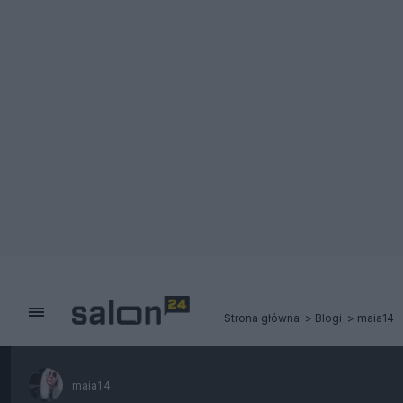
Strona główna
Blogi
maia14
maia14