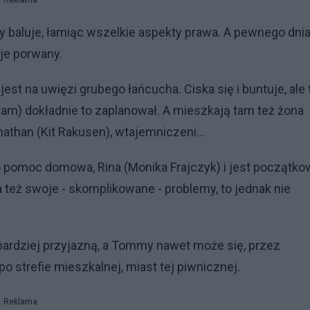
Reklama
y baluje, łamiąc wszelkie aspekty prawa. A pewnego dnia
aje porwany.
t na uwięzi grubego łańcucha. Ciska się i buntuje, ale 
aham) dokładnie to zaplanował. A mieszkają tam też żona
nathan (Kit Rakusen), wtajemniczeni...
 pomoc domowa, Rina (Monika Frajczyk) i jest początk
 też swoje - skomplikowane - problemy, to jednak nie
bardziej przyjazną, a Tommy nawet może się, przez
 strefie mieszkalnej, miast tej piwnicznej.
Reklama