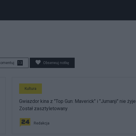
komentuj
13
Obserwuj notkę
Kultura
Gwiazdor kina z "Top Gun: Maverick" i "Jumanji" nie żyje
Został zasztyletowany
Redakcja