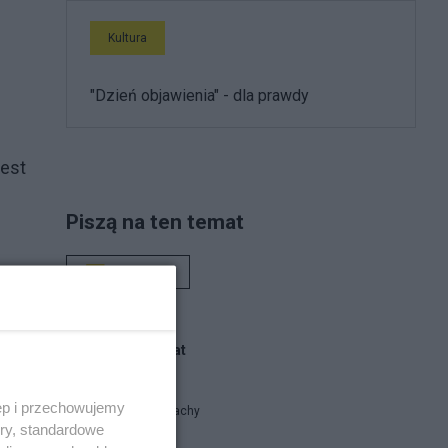
Kultura
"Dzień objawienia" - dla prawdy
jest
Piszą na ten temat
Rafał Woś
Blogi na ten temat
ęp i przechowujemy
Smok Eustachy
ory, standardowe