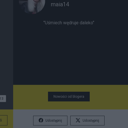
maia14
"Uśmiech wędruje daleko"
Nowości od blogera
13
G
Udostępnij
Udostępnij