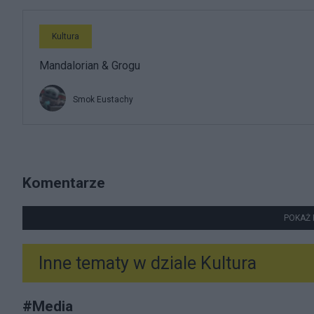
Kultura
Mandalorian & Grogu
Smok Eustachy
Komentarze
POKAŻ 
Inne tematy w dziale
Kultura
#
Media