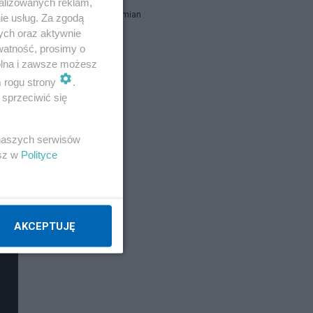
alizowanych reklam,
TomaszDamian
ie usług. Za zgodą
ych oraz aktywnie
watność, prosimy o
report
wolna i zawsze możesz
m rogu strony
.
sprzeciwić się
Napisz notkę
 naszych serwisów
esz w
Polityce
AKCEPTUJĘ