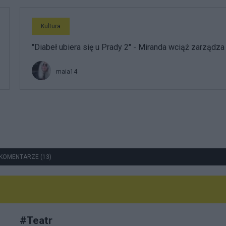
Kultura
"Diabeł ubiera się u Prady 2" - Miranda wciąż zarządza
maia14
KOMENTARZE (13)
#
Teatr