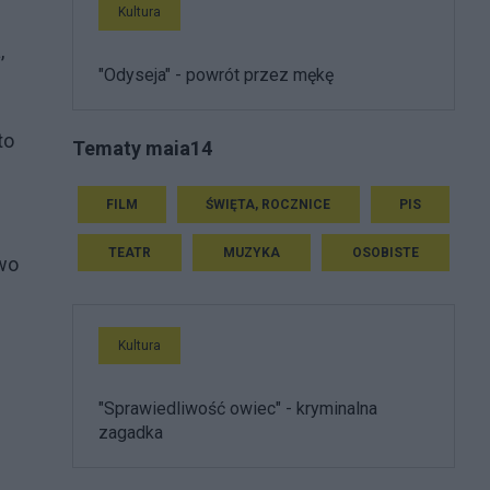
Kultura
,
"Odyseja" - powrót przez mękę
to
Tematy maia14
FILM
ŚWIĘTA, ROCZNICE
PIS
TEATR
MUZYKA
OSOBISTE
owo
Kultura
"Sprawiedliwość owiec" - kryminalna
zagadka