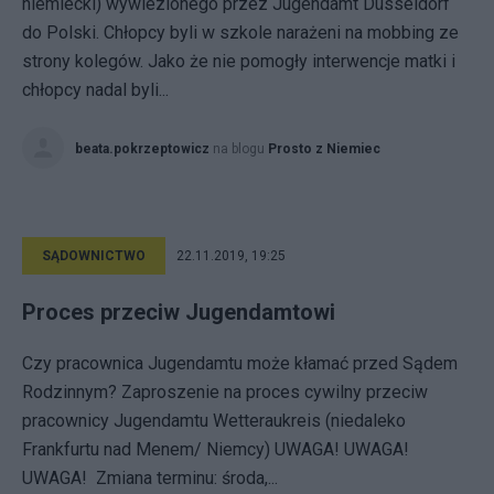
niemiecki) wywiezionego przez Jugendamt Düsseldorf
do Polski. Chłopcy byli w szkole narażeni na mobbing ze
strony kolegów. Jako że nie pomogły interwencje matki i
chłopcy nadal byli...
beata.pokrzeptowicz
na blogu
Prosto z Niemiec
SĄDOWNICTWO
22.11.2019, 19:25
Proces przeciw Jugendamtowi
Czy pracownica Jugendamtu może kłamać przed Sądem
Rodzinnym? Zaproszenie na proces cywilny przeciw
pracownicy Jugendamtu Wetteraukreis (niedaleko
Frankfurtu nad Menem/ Niemcy) UWAGA! UWAGA!
UWAGA! Zmiana terminu: środa,...