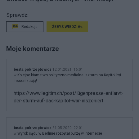
Sprawdź:
Redakcja
ŻEBYŚ WIEDZIAŁ
Moje komentarze
beata.pokrzeptowicz
12.01.2021, 16:01
w
Kolejne kłamstwo polityczno-medialne: szturm na Kapitol był
inscenizacją!
https://www.legitim.ch/post/lügenpresse-entlarvt-
der-sturm-auf-das-kapitol-war-inszeniert
beata.pokrzeptowicz
31.05.2020, 22:01
w
Wyrok sądu w Berlinie rozpętał burzę w internecie