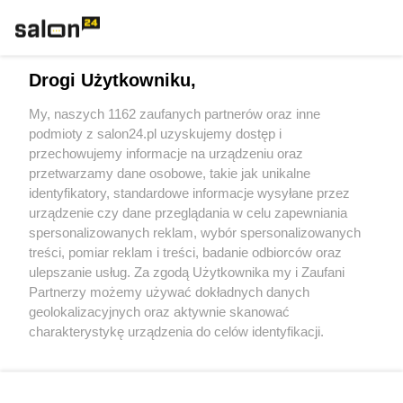
Technologie
Drogi Użytkowniku,
Sport
My, naszych 1162 zaufanych partnerów oraz inne
podmioty z salon24.pl uzyskujemy dostęp i
Społeczeństwo
przechowujemy informacje na urządzeniu oraz
przetwarzamy dane osobowe, takie jak unikalne
Kultura
identyfikatory, standardowe informacje wysyłane przez
urządzenie czy dane przeglądania w celu zapewniania
spersonalizowanych reklam, wybór spersonalizowanych
treści, pomiar reklam i treści, badanie odbiorców oraz
ulepszanie usług. Za zgodą Użytkownika my i Zaufani
X
Facebook
Instagram
Youtube
Partnerzy możemy używać dokładnych danych
geolokalizacyjnych oraz aktywnie skanować
charakterystykę urządzenia do celów identyfikacji.
Web Content Media sp. z o. o. © 2022
Ponieważ cenimy Twoją prywatność, prosimy o zgodę na
korzystanie z tych technologii poprzez kliknięcie
„Akceptuję”. Zgoda jest dobrowolna i zawsze możesz ją
Pomoc
O nas
Praca
Reklama
Kontakt