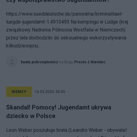
https://www.sueddeutsche.de/panorama/kriminalitaet-
luegde-jugendamt-1.4915493 Na kempingu w Lüdge (kraj
związkowy Nadrenia Północna Westfalia w Niemczech)
przez lata dochodziło do seksualnego wykorzystywania
kilkudziesięciu...
beata.pokrzeptowicz
na blogu
Prosto z Niemiec
NIEMCY
16.03.2020, 00:55
Skandal! Pomocy! Jugendamt ukrywa
dziecko w Polsce
Leon Weber poszukuje brata (Leandro Weber - obywatel