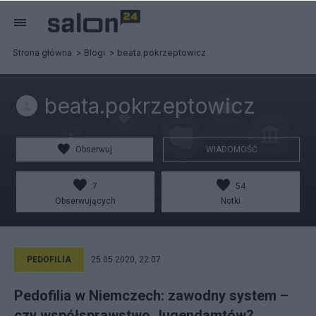
Strona główna
Blogi
beata.pokrzeptowicz
beata.pokrzeptowicz
Obserwuj
WIADOMOŚĆ
7
54
Obserwujących
Notki
PEDOFILIA
25.05.2020, 22:07
Pedofilia w Niemczech: zawodny system –
czy współsprawstwo Jugendamtów?