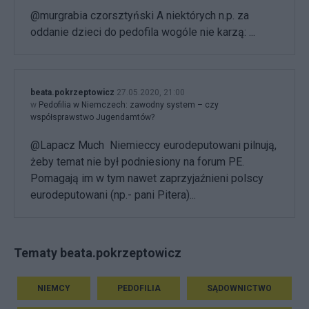
@murgrabia czorsztyński A niektórych n.p. za
oddanie dzieci do pedofila wogóle nie karzą: ...
beata.pokrzeptowicz
27.05.2020, 21:00
w
Pedofilia w Niemczech: zawodny system – czy
współsprawstwo Jugendamtów?
@Lapacz Much Niemieccy eurodeputowani pilnują,
żeby temat nie był podniesiony na forum PE.
Pomagają im w tym nawet zaprzyjaźnieni polscy
eurodeputowani (np.- pani Pitera)...
Tematy beata.pokrzeptowicz
NIEMCY
PEDOFILIA
SĄDOWNICTWO