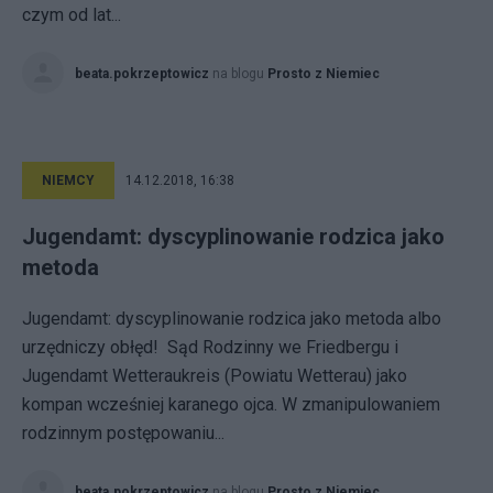
czym od lat...
beata.pokrzeptowicz
na blogu
Prosto z Niemiec
NIEMCY
14.12.2018, 16:38
Jugendamt: dyscyplinowanie rodzica jako
metoda
Jugendamt: dyscyplinowanie rodzica jako metoda albo
urzędniczy obłęd! Sąd Rodzinny we Friedbergu i
Jugendamt Wetteraukreis (Powiatu Wetterau) jako
kompan wcześniej karanego ojca. W zmanipulowaniem
rodzinnym postępowaniu...
beata.pokrzeptowicz
na blogu
Prosto z Niemiec