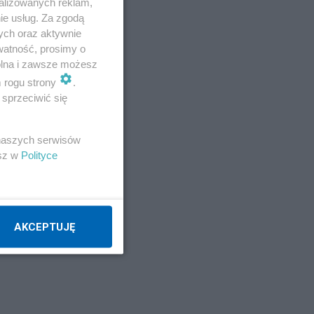
alizowanych reklam,
ie usług. Za zgodą
ych oraz aktywnie
a
watność, prosimy o
wolna i zawsze możesz
m rogu strony
.
sprzeciwić się
 naszych serwisów
esz w
Polityce
AKCEPTUJĘ