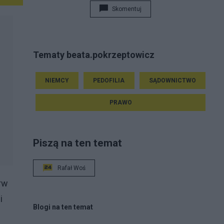
Skomentuj
Tematy beata.pokrzeptowicz
NIEMCY
PEDOFILIA
SĄDOWNICTWO
PRAWO
Piszą na ten temat
Rafał Woś
rw
i
Blogi na ten temat