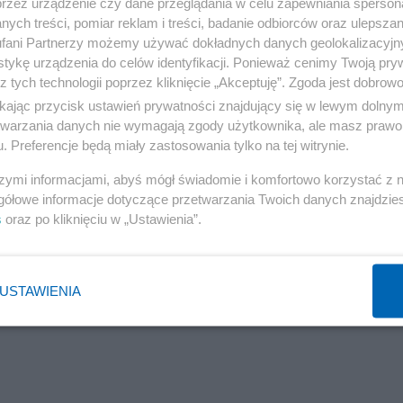
przez urządzenie czy dane przeglądania w celu zapewniania sperson
Reklama
ych treści, pomiar reklam i treści, badanie odbiorców oraz ulepszan
fani Partnerzy możemy używać dokładnych danych geolokalizacyjn
telstwo polskie), matce prawa te zostały przywrócone, z
tykę urządzenia do celów identyfikacji. Ponieważ cenimy Twoją pry
ziecka.
z tych technologii poprzez kliknięcie „Akceptuję”. Zgoda jest dobro
ikając przycisk ustawień prywatności znajdujący się w lewym dolny
etwarzania danych nie wymagają zgody użytkownika, ale masz prawo 
owieniu co tydzień, ale co 2 tygodnie.
. Preferencje będą miały zastosowania tylko na tej witrynie.
szymi informacjami, abyś mógł świadomie i komfortowo korzystać z
gółowe informacje dotyczące przetwarzania Twoich danych znajdzi
s
oraz po kliknięciu w „Ustawienia”.
USTAWIENIA