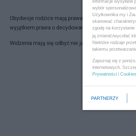
informacje wysyłane 
wybór spersonalizowan
Użytkownika my i Zau
Obydwoje rodzice mają prawa rodzicielskie (i obywa
skanować charakterys
wyjątkiem prawa o decydowaniu o miejscu pobytu d
zgodę na korzystanie 
ją zmienić/wycofać kl
Niektóre rodzaje prz
Widzenia mają się odbyć nie jak w poprzednim Postan
takiemu przetwarzaniu
Zapoznaj się z poniż
internetowych. Szcze
Prywatności
i
Cookie
PARTNERZY