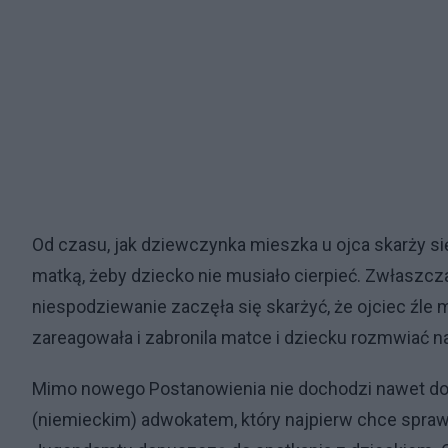
Od czasu, jak dziewczynka mieszka u ojca skarży się
matką, żeby dziecko nie musiało cierpieć. Zwłaszc
niespodziewanie zaczęła się skarżyć, że ojciec źl
zareagowała i zabronila matce i dziecku rozmwiać na
Mimo nowego Postanowienia nie dochodzi nawet do 
(niemieckim) adwokatem, który najpierw chce spraw