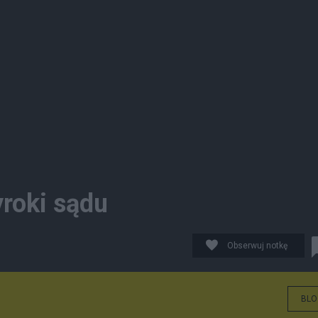
roki sądu
Obserwuj notkę
BLO