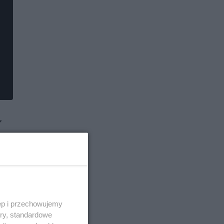
,
 i
ęp i przechowujemy
ory, standardowe