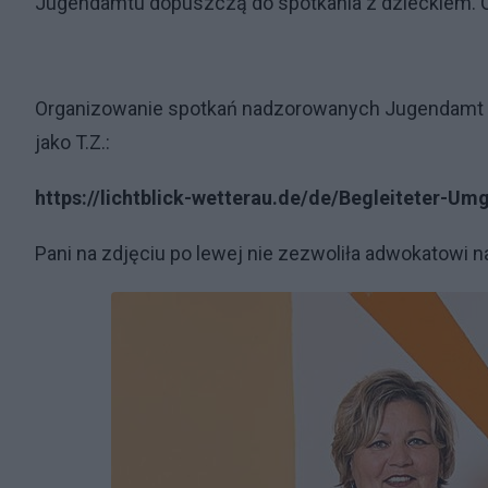
Jugendamtu dopuszczą do spotkania z dzieckiem. 
Organizowanie spotkań nadzorowanych Jugendamt powi
jako T.Z.:
https://lichtblick-wetterau.de/de/Begleiteter-Um
Pani na zdjęciu po lewej nie zezwoliła adwokatowi 