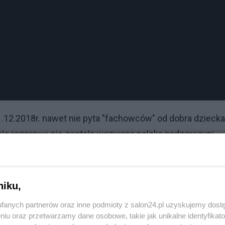
.12.2018r. nawet nie pyta "fachowców" od dobra dziecka
 Na rozprawę nie została wezwana polska nadzorczyni
dzkiego we Friedbergu wydaje następne Postanowienie, że
niku,
ę odbyć – pod groźbą kary pieniężnej (ale tylko dla matki
fanych partnerów oraz inne podmioty z salon24.pl uzyskujemy dost
niu oraz przetwarzamy dane osobowe, takie jak unikalne identyfikat