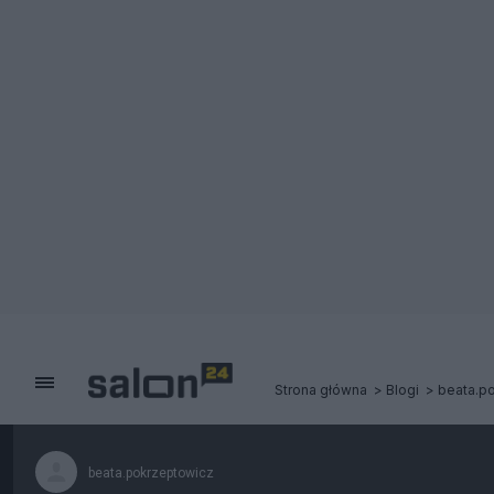
Strona główna
Blogi
beata.p
beata.pokrzeptowicz