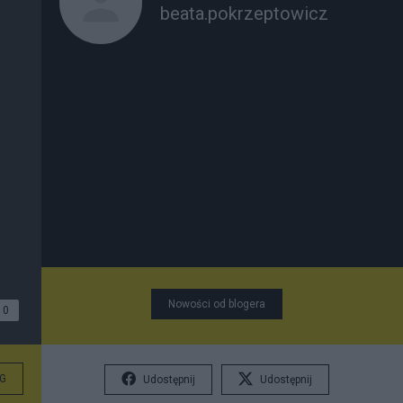
beata.pokrzeptowicz
Nowości od blogera
0
G
Udostępnij
Udostępnij