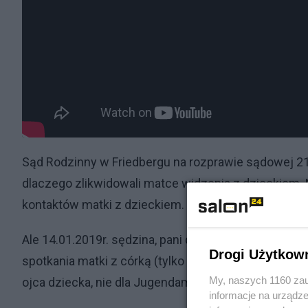
Sąd Rodzinny w Friedbergu na rozprawie sądowej 21
dlaczego zlikwidowali matce widzenia z dzieckiem.
kontaktów matki z dzieckiem.
Ale 14.01.2019r. sędzina, pani dr. Bohn z Sądu Gro
Drogi Użytkow
spotkania matki z córką (tylko pod nadzorem) mają si
My, naszych 1160 zau
ojca dziecka, nie dla Jugendamtu).
informacje na urządze