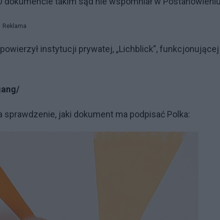
O dokumencie takim sąd nie wspomniał w Postanowieni
Reklama
erzył instytucji prywatej, „Lichblick”, funkcjonującej
gang/
na sprawdzenie, jaki dokument ma podpisać Polka: