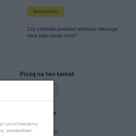
Społeczeństwo
Czy człowiek powinien wiedzieć dlaczego
chce tego czego chce?
Piszą na ten temat
Rafał Woś
-
Blogi na ten temat
ęp i przechowujemy
ory, standardowe
Siukum Balala