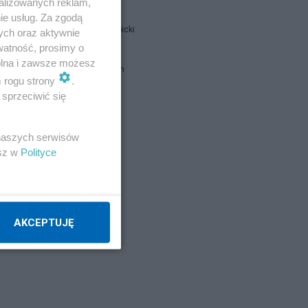
alizowanych reklam,
ie usług. Za zgodą
Jan Filip Libicki
ych oraz aktywnie
watność, prosimy o
wolna i zawsze możesz
brat Damian
m rogu strony
.
sprzeciwić się
Napisz notkę
 naszych serwisów
esz w
Polityce
AKCEPTUJĘ