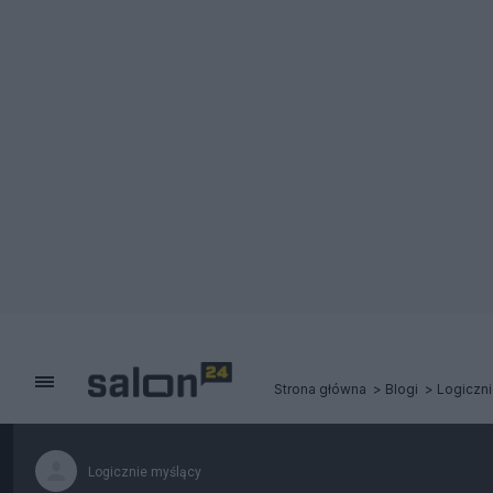
Strona główna
Blogi
Logiczni
Logicznie myślący