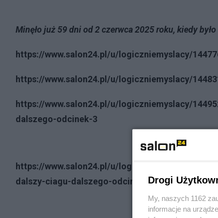
Minęło już 59 dni od 2 czerwca 2025 roku, kiedy był
https://www.salon24.pl/u/logiczniemyslacy/14477
https://www.salon24.pl/u/logiczniemyslacy/14483
https://www.salon24.pl/u/logiczniemyslacy/14495
dalszego-odcinek-3
https://www.salon24.pl/u/logiczniemyslacy/14498
Drogi Użytkow
dalszy-ciagu-dalszego-odcinek-4
My, naszych 1162 zau
informacje na urządze