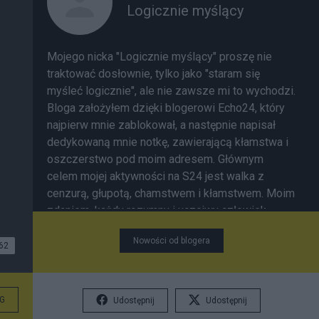
Logicznie myślący
Mojego nicka "Logicznie myślący" proszę nie
traktować dosłownie, tylko jako "staram się
myśleć logicznie", ale nie zawsze mi to wychodzi.
Bloga założyłem dzięki blogerowi Echo24, który
najpierw mnie zablokował, a następnie napisał
dedykowaną mnie notkę, zawierającą kłamstwa i
oszczerstwo pod moim adresem. Głównym
celem mojej aktywności na S24 jest walka z
cenzurą, głupotą, chamstwem i kłamstwem. Moim
zdaniem, każdy rozumny i uczciwy człowiek
powinien wytrwale dążyć do poznania prawdy,
Nowości od blogera
odważnie głosić prawdę, mężnie bronić prawdy,
62
samemu konsekwentnie żyć w prawdzie,
radykalnie walczyć z kłamstwem i nie ulegać
błędnym mniemaniom, własnym lub cudzym.
G
Udostępnij
Udostępnij
"Nieważne że my cierpimy (jesteśmy