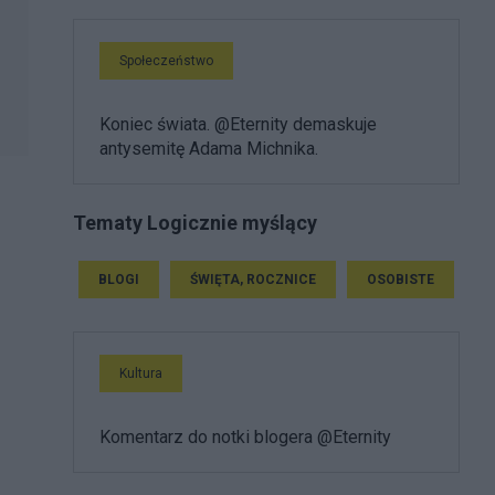
Społeczeństwo
Koniec świata. @Eternity demaskuje
antysemitę Adama Michnika.
Tematy Logicznie myślący
BLOGI
ŚWIĘTA, ROCZNICE
OSOBISTE
Kultura
Komentarz do notki blogera @Eternity