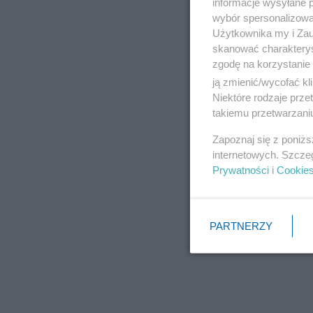
informacje wysyłane 
wybór spersonalizowan
Użytkownika my i Zau
skanować charakterys
zgodę na korzystanie 
ją zmienić/wycofać kl
Niektóre rodzaje prz
takiemu przetwarzaniu
Zapoznaj się z poniż
internetowych. Szcze
Prywatności
i
Cookie
PARTNERZY