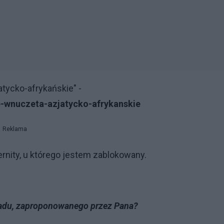
tycko-afrykańskie" -
e-wnuczeta-azjatycko-afrykanskie
Reklama
nity, u którego jestem zablokowany.
ładu, zaproponowanego przez Pana?