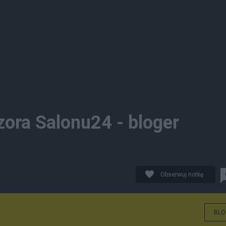
ora Salonu24 - bloger
Obserwuj notkę
BLO