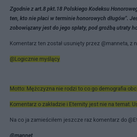
Zgodnie z art.8 pkt.18 Polskiego Kodeksu Honorowe
ten, kto nie płaci w terminie honorowych długów". Jeś
zobowiązany jest do jego spłaty, pod groźbą utraty h
Komentarz ten został usunięty przez @manneta, z 
@Logicznie myślący
Motto: Mężczyzna nie rodzi to co go demografia obc
Komentarz o zakładzie i Eternity jest nie na temat. 
Na co ja zamieściłem jeszcze raz komentarz do @E
@mannet