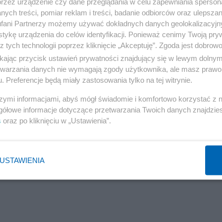
przez urządzenie czy dane przeglądania w celu zapewniania sperson
ych treści, pomiar reklam i treści, badanie odbiorców oraz ulepszan
fani Partnerzy możemy używać dokładnych danych geolokalizacyjn
tykę urządzenia do celów identyfikacji. Ponieważ cenimy Twoją pry
z tych technologii poprzez kliknięcie „Akceptuję”. Zgoda jest dobro
ikając przycisk ustawień prywatności znajdujący się w lewym dolny
etwarzania danych nie wymagają zgody użytkownika, ale masz prawo 
. Preferencje będą miały zastosowania tylko na tej witrynie.
szymi informacjami, abyś mógł świadomie i komfortowo korzystać z
gółowe informacje dotyczące przetwarzania Twoich danych znajdzi
s
oraz po kliknięciu w „Ustawienia”.
USTAWIENIA