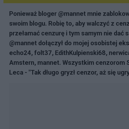
Ponieważ bloger @mannet mnie zablokowa
swoim blogu. Robię to, aby walczyć z ce
przełamać cenzurę i tym samym nie dać 
@mannet dołączył do mojej osobistej eksk
echo24, folt37, EdithKulpienski68, nerwica
Amstern, mannet. Wszystkim cenzorom S
Leca - "Tak długo gryzł cenzor, aż się ugr