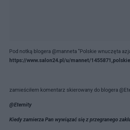
Pod notką blogera @manneta "Polskie wnuczęta azja
https://www.salon24.pl/u/mannet/1455871,polski
zamieściłem komentarz skierowany do blogera @Eter
@Eternity
Kiedy zamierza Pan wywiązać się z przegranego zak