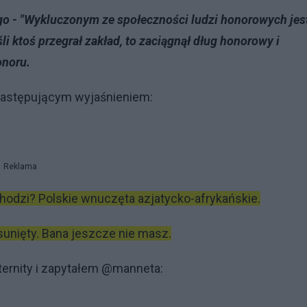
go - "Wykluczonym ze społeczności ludzi honorowych jes
li ktoś przegrał zakład, to zaciągnął dług honorowy i
onoru.
następującym wyjaśnieniem:
Reklama
hodzi? Polskie wnuczęta azjatycko-afrykańskie.
Usunięty. Bana jeszcze nie masz.
ternity i zapytałem @manneta: