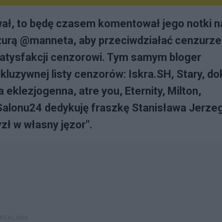
ł, to będę czasem komentował jego notki n
nzurą @manneta, aby przeciwdziałać cenzurze
satysfakcji cenzorowi. Tym samym bloger
luzywnej listy cenzorów: Iskra.SH, Stary, do
 eklezjogenna, atre you, Eternity, Milton,
alonu24 dedykuję fraszkę Stanisława Jerze
yzł w własny jęzor".