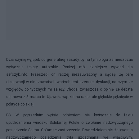
Dziś czynię wyjątek od generalnej zasady, by na tym blogu zamieszczać
wyłącznie teksty autorskie. Poniżej mój dzisiejszy wywiad dla
sefczyk.info. Przeszedł on raczej niezauważony, a sądzę, żę parę
obserwacji w nim zawartych wartych jest szerszej dyskusji, na czym ze
względów politycznych mi zależy. Chodzi zwłaszcza o opinię, że debata
sejmowa z 5 marca br. Ujawniła wąskie na razie, ale głębokie pęknięcie w
polityce polskiej.
PS. W poprzednim wpisie odniosłem się krytycznie do faktu
upublicznienia wniosku Solidarnej Polski o zwołanie nadzwyczajnego
posiedzenia Sejmu. Cofam te zastrzeżenia. Dowiedziałem się, że kwestia
nadzwyczajnego posiedzenia była uzgadniana we właściwym,