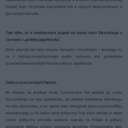
Donald Tusk i Bronisław Komorowski szli w różnych okolicznościach w
tym samym kierunku
Tyle tylko, że w międzyczasie pojawił się słynny tekst Sikorskiego o
zerwaniu z „polityką jagiellońską”.
Moim zdaniem był tekst skrajnie niemądry i nieroztropny – pomijając to,
że z historyczno-politycznego punktu widzenia, jest groteskowe
przeciwstawianie polityki Piastów polityce Jagiellonów.
Zwłaszcza wczesnych Piastów...
No właśnie, na przykład Grody Czerwieńskie. Ani polityka śp. Lecha
Kaczyńskiego nie była jagiellońska, ani polityka Radosława Sikorskiego
nie była piastowska, a ten słynny tekst obsługiwał płaszczyznę konfliktu
wewnętrznego, a nie żaden zwrot polityczny. Przy czym istniała w owym
czasie polityczna potrzeba wysłania sygnału, że Polska w polityce
wschodniej dokona zmiany rozłożenia akcentów. Przypominjmy daty.