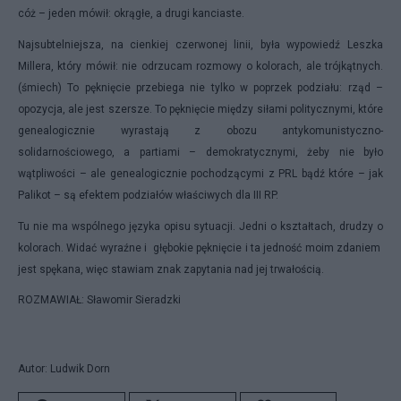
cóż – jeden mówił: okrągłe, a drugi kanciaste.
Najsubtelniejsza, na cienkiej czerwonej linii, była wypowiedź Leszka
Millera, który mówił: nie odrzucam rozmowy o kolorach, ale trójkątnych.
(śmiech) To pęknięcie przebiega nie tylko w poprzek podziału: rząd –
opozycja, ale jest szersze. To pęknięcie między siłami politycznymi, które
genealogicznie wyrastają z obozu antykomunistyczno-
solidarnościowego, a partiami – demokratycznymi, żeby nie było
wątpliwości – ale genealogicznie pochodzącymi z PRL bądź które – jak
Palikot – są efektem podziałów właściwych dla III RP.
Tu nie ma wspólnego języka opisu sytuacji. Jedni o kształtach, drudzy o
kolorach. Widać wyraźne i głębokie pęknięcie i ta jedność moim zdaniem
jest spękana, więc stawiam znak zapytania nad jej trwałością.
ROZMAWIAŁ: Sławomir Sieradzki
Autor: Ludwik Dorn