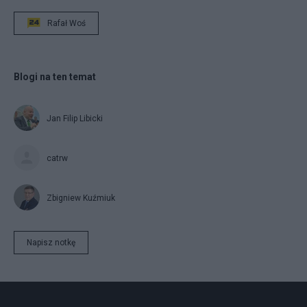
Rafał Woś
Blogi na ten temat
Jan Filip Libicki
catrw
Zbigniew Kuźmiuk
Napisz notkę