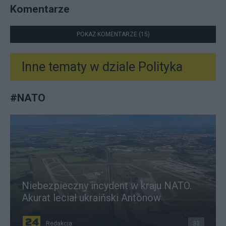
Komentarze
POKAŻ KOMENTARZE (15)
Inne tematy w dziale
Polityka
#
NATO
Niebezpieczny incydent w kraju NATO.
Akurat leciał ukraiński Antonow
Redakcja
33