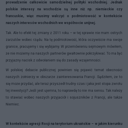
prowadzenie całkowicie samodzielnej polityki wschodniej. Jednak
polskie interesy na wschodzie są inne niż np. niemieckie czy
francuskie, więc musimy walczyć o podmiotowość w kontekście
naszych interesów wschodnich we wspólnocie unijnej.
Tak. Ale to efekt tej zmiany z 2011 roku – w tej sprawie nie mam ostrych
zarzutów wobec rządu. Na tę podmiotowość, która oczywiście ma swoje
granice, pracujemy i się wybijamy. W przemówieniu sejmowym mówiłem,
że nie możemy na naszych partnerów gwałtownie pokrzykiwać. To ma być
przyjazny nacisk z odwołaniem się do zasady wzajemności.
W polskiej debacie publicznej powinien się pojawić temat obecności
naszych żołnierzy w obszarze zainteresowania Francji. Sądziłem, że to
się może przydać, ale teraz przyszedł trudny czas i jaka jest stopa zwrotu
tej inwestycji? Jeśli jest ujemna, to naprawdę to nie ma sensu. Tak należy
to stawiać wobec naszych przyjaciół i sojuszników z Francji, ale także
Niemiec.
W kontekście agresji Rosji na terytorium ukraińskie – w jakim kierunku