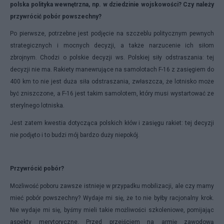
polska
polityka wewnętrzna, np. w dziedzinie wojskowości? Czy należy
przywrócić pobór powszechny?
Po pierwsze, potrzebne jest podjęcie na szczeblu politycznym pewnych
strategicznych i mocnych decyzji, a także narzucenie ich siłom
zbrojnym. Chodzi o polskie decyzji ws. Polskiej siły odstraszania: tej
decyzji nie ma. Rakiety manewrujące na samolotach F-16 z zasięgiem do
400 km to nie jest duża siła odstraszania, zwłaszcza, że lotnisko może
być zniszczone, a F-16 jest takim samolotem, który musi wystartować ze
sterylnego lotniska.
Jest zatem kwestia dotycząca polskich kłów i zasięgu rakiet: tej decyzji
nie podjęto i to budzi mój bardzo duży niepokój.
Przywrócić pobór?
Możliwość poboru zawsze istnieje w przypadku mobilizacji, ale czy mamy
mieć pobór powszechny? Wydaje mi się, że to nie byłby racjonalny krok.
Nie wydaje mi się, byśmy mieli takie możliwości szkoleniowe, pomijając
aspekty merytoryczne. Przed przejściem na armię zawodową