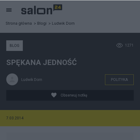
Strona główna
Blogi
Ludwik Dorn
1271
BLOG
SPĘKANA JEDNOŚĆ
Ludwik Dorn
POLITYKA
Obserwuj notkę
7.03.2014