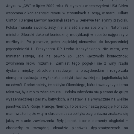
Artykuł w „GW” to lipiec 2009 roku. W styczniu wiceprezydent USA Biden
wspomina o konieczności resetu w stosunkach z Rosją, w marcu Hillary
Clinton i Siergiej
Ławrow
nacisnęli razem w Genewie ten słynny przycisk.
Polska musiała zwolnić, żeby nie znaleźć się na spalonym. Natomiast
minister Sikorski dokonał koniecznej modyfikacji w sposób najgorszy z
możliwych. Po pierwsze, pełen zapiekłej nienawiści do bezpośredniej
poprzedniczki i Prezydenta RP Lecha Kaczyńskiego. Nie wiem, czy
minister Fotyga, ale na pewno śp. Lech Kaczyński konieczność
zwolnienia kroku rozumiał. Zamiast tego pogłębił się z winy rządu
dystans między ośrodkiem rządowym a prezydenckim i rozgorzała
niemądra dyskusja o wyższości polityki piastowskiej na jagiellońską lub
na odwrót. Dodać należy, że polityka Sikorskiego, która towarzyszyła temu
tekstowi, była moim zdaniem zła – Polska odwróciła się plecami do grupy
wyszehradzkiej i państw bałtyckich, a nastawiła się wyłącznie na wielkie
państwa: USA, Rosję, Francję, Niemcy. To osłabiło naszą pozycję. Ponadto
mam wrażenie, że w tym okresie nasza polityka zagraniczna znalazła się
jakby w stanie zawieszenia. Były jednak drobne elementy ciągłości –
chociażby w rozsądnej obsadzie placówek dyplomatycznych na