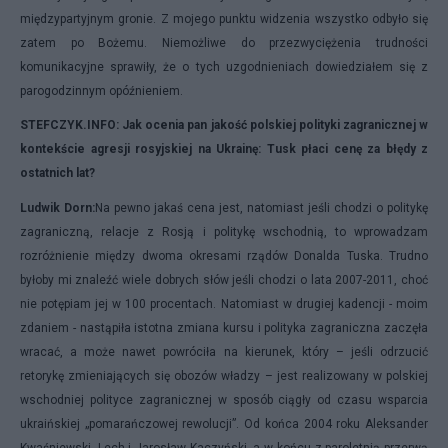
międzypartyjnym gronie. Z mojego punktu widzenia wszystko odbyło się
zatem po Bożemu. Niemożliwe do przezwyciężenia trudności
komunikacyjne sprawiły, że o tych uzgodnieniach dowiedziałem się z
parogodzinnym opóźnieniem.
STEFCZYK.INFO: Jak ocenia pan jakość polskiej polityki zagranicznej w
kontekście agresji rosyjskiej na Ukrainę: Tusk płaci cenę za błędy z
ostatnich lat?
Ludwik Dorn:
Na pewno jakaś cena jest, natomiast jeśli chodzi o politykę
zagraniczną, relacje z Rosją i politykę wschodnią, to wprowadzam
rozróżnienie między dwoma okresami rządów Donalda Tuska. Trudno
byłoby mi znaleźć wiele dobrych słów jeśli chodzi o lata 2007-2011, choć
nie potępiam jej w 100 procentach. Natomiast w drugiej kadencji - moim
zdaniem - nastąpiła istotna zmiana kursu i polityka zagraniczna zaczęła
wracać, a może nawet powróciła na kierunek, który – jeśli odrzucić
retorykę zmieniających się obozów władzy – jest realizowany w polskiej
wschodniej polityce zagranicznej w sposób ciągły od czasu wsparcia
ukraińskiej „pomarańczowej rewolucji”. Od końca 2004 roku Aleksander
Kwaśniewski, Lech i Jarosław Kaczyński, a w końcu z paroletnią przerwą