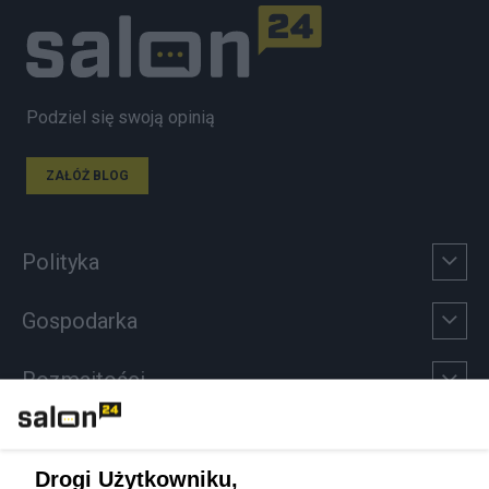
Podziel się swoją opinią
ZAŁÓŻ BLOG
Polityka
Gospodarka
Rozmaitości
Technologie
Drogi Użytkowniku,