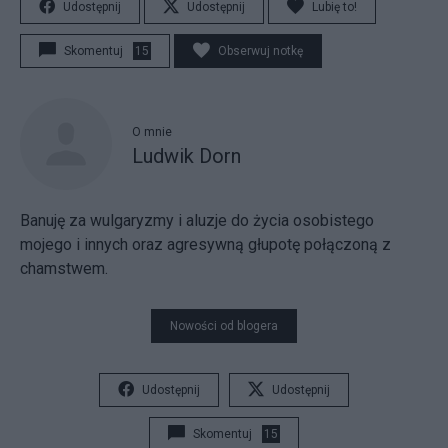
Udostępnij
Udostępnij
Lubię to!
Skomentuj
15
Obserwuj notkę
O mnie
Ludwik Dorn
Banuję za wulgaryzmy i aluzje do życia osobistego
mojego i innych oraz agresywną głupotę połączoną z
chamstwem.
Nowości od blogera
Udostępnij
Udostępnij
Skomentuj
15