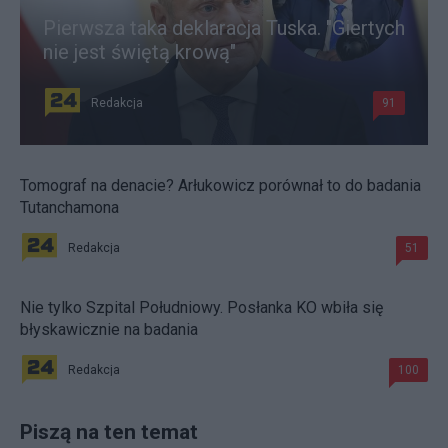
Pierwsza taka deklaracja Tuska. "Giertych
nie jest świętą krową"
Redakcja
91
Tomograf na denacie? Arłukowicz porównał to do badania
Tutanchamona
Redakcja
51
Nie tylko Szpital Południowy. Posłanka KO wbiła się
błyskawicznie na badania
Redakcja
100
Piszą na ten temat