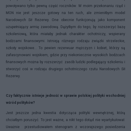
powoływano tylko pewną część roczników. W moim przekonaniu rząd i
MON nie jest jeszcze gotowy na ten ruch, ale zmieniłbym model
Narodowych Sił Rezerwy. One obecnie funkcjonują jako komponent
uzupełniający armię zawodową. Dążyłbym do tego, by rozszerzyć bazę
szkoleniową, która miałaby jednak charakter ochotniczy, wspierany
bodźcami finansowymi. Istnieją różnego rodzaju związki strzeleckie,
szkoły wojskowe... To pewien rezerwuar mężczyzn i kobiet, którzy są
zafascynowani wojskiem, gdzie przy niekoniecznie wysokich bodźcach
finansowych można by rozszerzyć zasób ludzki podlegający szkoleniu i
stworzyć coś w rodzaju drugiego ochotniczego rzutu Narodowych Sił
Rezerwy.
Czy faktycznie istnieje jedność w sprawie polskiej polityki wschodniej
wśród polityków?
Jest jeszcze jedna kwestia dotycząca polityki wewnętrznej, którą
chciałbym poruszyć. To jest ważne, a nikt tego dotąd nie wyartykułował.
Uważnie przestudiowałem stenogram z wczorajszego posiedzenia