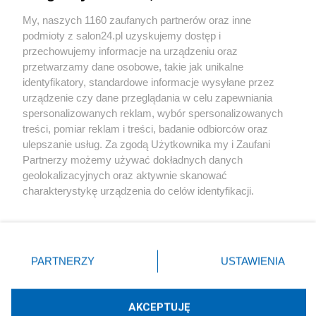
Sport
My, naszych 1160 zaufanych partnerów oraz inne
podmioty z salon24.pl uzyskujemy dostęp i
Społeczeństwo
przechowujemy informacje na urządzeniu oraz
przetwarzamy dane osobowe, takie jak unikalne
Kultura
identyfikatory, standardowe informacje wysyłane przez
urządzenie czy dane przeglądania w celu zapewniania
spersonalizowanych reklam, wybór spersonalizowanych
treści, pomiar reklam i treści, badanie odbiorców oraz
ulepszanie usług. Za zgodą Użytkownika my i Zaufani
X
Facebook
Instagram
Youtube
Partnerzy możemy używać dokładnych danych
geolokalizacyjnych oraz aktywnie skanować
charakterystykę urządzenia do celów identyfikacji.
Web Content Media sp. z o. o. © 2022
Ponieważ cenimy Twoją prywatność, prosimy o zgodę na
korzystanie z tych technologii poprzez kliknięcie
„Akceptuję”. Zgoda jest dobrowolna i zawsze możesz ją
Pomoc
O nas
Praca
Reklama
Kontakt
zmienić/wycofać klikając przycisk ustawień prywatności
PARTNERZY
USTAWIENIA
znajdujący się w lewym dolnym rogu strony
. Niektóre
rodzaje przetwarzania danych nie wymagają zgody
użytkownika, ale masz prawo sprzeciwić się takiemu
AKCEPTUJĘ