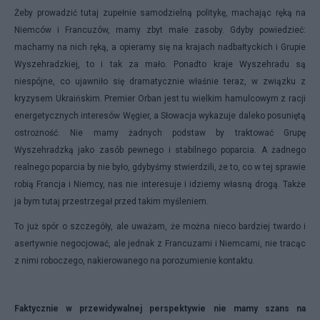
Żeby prowadzić tutaj zupełnie samodzielną politykę, machając ręką na
Niemców i Francuzów, mamy zbyt małe zasoby. Gdyby powiedzieć:
machamy na nich ręką, a opieramy się na krajach nadbałtyckich i Grupie
Wyszehradzkiej, to i tak za mało. Ponadto kraje Wyszehradu są
niespójne, co ujawniło się dramatycznie właśnie teraz, w związku z
kryzysem Ukraińskim. Premier
Orban
jest tu wielkim hamulcowym z racji
energetycznych interesów Węgier, a Słowacja wykazuje daleko posuniętą
ostrożność. Nie mamy żadnych podstaw by traktować Grupę
Wyszehradzką jako zasób pewnego i stabilnego poparcia. A żadnego
realnego poparcia by nie było, gdybyśmy stwierdzili, że to, co w tej sprawie
robią Francja i Niemcy, nas nie interesuje i idziemy własną drogą. Także
ja bym tutaj przestrzegał przed takim myśleniem.
To już spór o szczegóły, ale uważam, że można nieco bardziej twardo i
asertywnie negocjować, ale jednak z Francuzami i Niemcami, nie tracąc
z nimi roboczego, nakierowanego na porozumienie kontaktu.
Faktycznie w przewidywalnej perspektywie nie mamy szans na