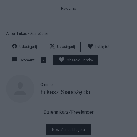
Reklama
Autor: Łukasz Sianożęcki
Udostępnij
Udostępnij
Lubię to!
Skomentuj
2
Obserwuj notkę
O mnie
Łukasz Sianożęcki
Dziennikarz/Freelancer
Nowości od blogera