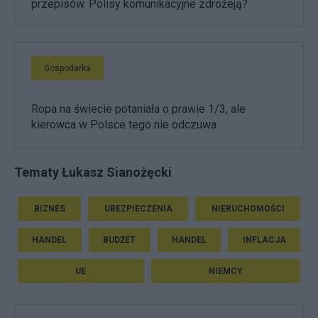
przepisów. Polisy komunikacyjne zdrożeją?
Gospodarka
Ropa na świecie potaniała o prawie 1/3, ale
kierowca w Polsce tego nie odczuwa
Tematy Łukasz Sianożęcki
BIZNES
UBEZPIECZENIA
NIERUCHOMOŚCI
HANDEL
BUDŻET
HANDEL
INFLACJA
UE
NIEMCY