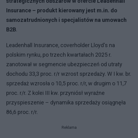
strategicznych obszarów w ofercie Leadenhall
Insurance – produkt kierowany jest m.in. do
samozatrudnionych i specjalistów na umowach
B2B
.
Leadenhall Insurance, coverholder Lloyd's na
polskim rynku, po trzech kwartałach 2025 r.
zanotował w segmencie ubezpieczeń od utraty
dochodu 33,3 proc. r/r wzrost sprzedaży. W I kw. br.
sprzedaż wzrosła o 10,5 proc. r/r, w drugim o 11,7
proc. r/r. Z kolei III kw. przyniósł wyraźne
przyspieszenie – dynamika sprzedaży osiągnęła
86,6 proc. r/r.
Reklama