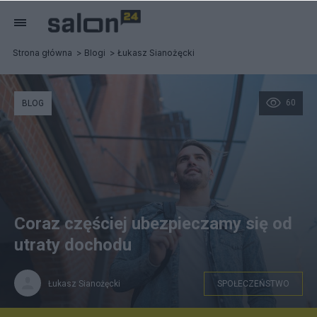
Strona główna
Blogi
Łukasz Sianożęcki
60
BLOG
Coraz częściej ubezpieczamy się od
utraty dochodu
Łukasz Sianożęcki
SPOŁECZEŃSTWO
freepik.com