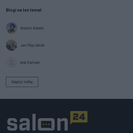
Blogi na ten temat
Siukum Balala
Jan Filip Libicki
brat Damian
Napisz notkę