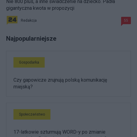
Nie 800 plus, a inne świadczenie na dziecko. Padła
gigantyczna kwota w propozycji
Redakcja
55
Najpopularniejsze
Gospodarka
Czy gapowicze zrujnują polską komunikację
miejską?
Społeczeństwo
17-latkowie szturmują WORD-y po zmianie