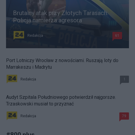
Brutalny atak przy Złotych Tarasach.
Policja namierza agresora
Redakcja
61
Port Lotniczy Wrocław z nowościami. Ruszają loty do
Marrakeszu i Madrytu
Redakcja
1
Audyt Szpitala Południowego potwierdził najgorsze.
Trzaskowski musiał to przyznać
Redakcja
79
#
800 plus