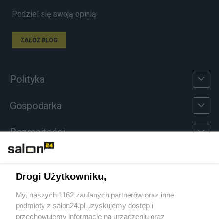
Podziel się swoją opinią
ZAŁÓŻ BLOG
Polityka
Gospodarka
Rozmaitości
Technologie
Drogi Użytkowniku,
Sport
My, naszych 1162 zaufanych partnerów oraz inne
podmioty z salon24.pl uzyskujemy dostęp i
Społeczeństwo
przechowujemy informacje na urządzeniu oraz