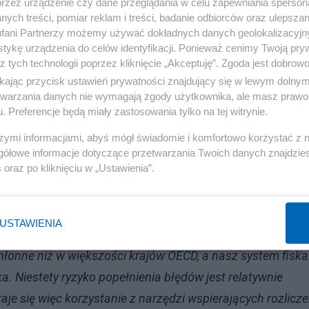
przez urządzenie czy dane przeglądania w celu zapewniania sperson
ych treści, pomiar reklam i treści, badanie odbiorców oraz ulepszan
Reklama
fani Partnerzy możemy używać dokładnych danych geolokalizacyjn
tykę urządzenia do celów identyfikacji. Ponieważ cenimy Twoją pry
 Index oznacza dla polskich podatników?
z tych technologii poprzez kliknięcie „Akceptuję”. Zgoda jest dobro
ikając przycisk ustawień prywatności znajdujący się w lewym dolny
żyć swoje deklaracje PIT za 2025 rok. Te formalności
etwarzania danych nie wymagają zgody użytkownika, ale masz prawo 
. Preferencje będą miały zastosowania tylko na tej witrynie.
podstawie umowy o pracę, zlecenia, o dzieło, a także
 Rządowa usługa Twój e-PIT automatycznie przygotowuje
szymi informacjami, abyś mógł świadomie i komfortowo korzystać z
gółowe informacje dotyczące przetwarzania Twoich danych znajdzi
raz z upływem terminu złożenia PIT zostanie
s
oraz po kliknięciu w „Ustawienia”.
y uwzględniający liczne ulgi czy wyjątki, często
zędzi. Oznacza to, że coroczne rozliczenie PIT dla wie
USTAWIENIA
łonne niż w większości krajów OECD, a nasz system fiska
 Niestety ryzyko popełnienia błędów jest relatywnie
taje się więc korzystanie z narzędzi wspierających rozlicze