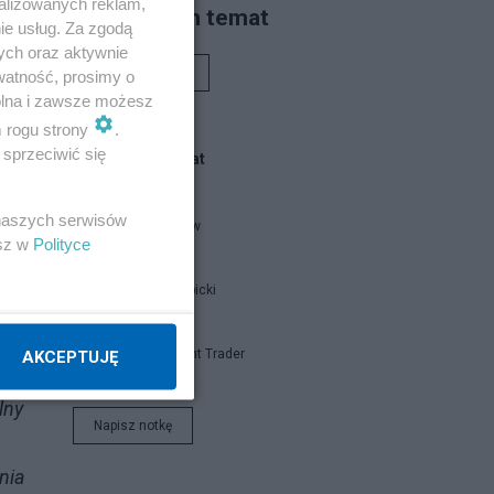
alizowanych reklam,
Piszą na ten temat
ie usług. Za zgodą
ych oraz aktywnie
Rafał Woś
watność, prosimy o
wolna i zawsze możesz
m rogu strony
.
sprzeciwić się
Blogi na ten temat
 naszych serwisów
threeme-ww
esz w
Polityce
Jan Filip Libicki
lu
Independent Trader
AKCEPTUJĘ
lny
Napisz notkę
nia