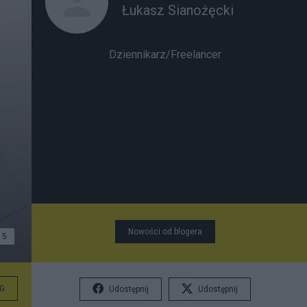
Łukasz Sianożęcki
Dziennikarz/Freelancer
Nowości od blogera
5
G
Udostępnij
Udostępnij