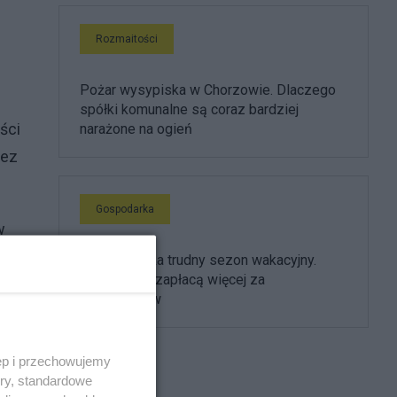
Rozmaitości
Pożar wysypiska w Chorzowie. Dlaczego
spółki komunalne są coraz bardziej
ści
narażone na ogień
zez
Gospodarka
w
e
Biznes czeka trudny sezon wakacyjny.
Firmy znów zapłacą więcej za
pracowników
ęp i przechowujemy
ory, standardowe