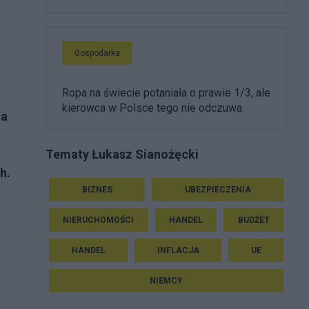
h
Gospodarka
Ropa na świecie potaniała o prawie 1/3, ale
kierowca w Polsce tego nie odczuwa
ia
Tematy Łukasz Sianożęcki
h.
BIZNES
UBEZPIECZENIA
NIERUCHOMOŚCI
HANDEL
BUDŻET
HANDEL
INFLACJA
UE
NIEMCY