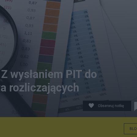
. Z wysłaniem PIT do
a rozliczających
Obserwuj notkę
BLO