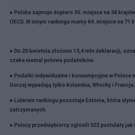
● Polska zajmuje dopiero 35. miejsce na 38 kraj
OECD. W innym rankingu mamy 64. miejsce na 71 k
● Do 20 kwietnia złożono 13,4 mln deklaracji, ozn
czeka niemal połowa podatników.
● Podatki indywidualne i konsumpcyjne w Polsce
Gorzej wypadają tylko Kolumbia, Włochy i Francja.
● Liderem rankingu pozostaje Estonia, która sły
zatrzymanych.
● Polscy przedsiębiorcy zgłosili 522 postulaty ja