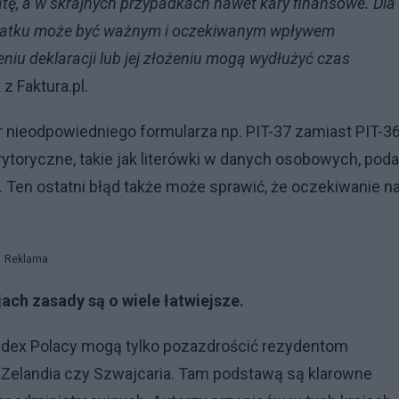
tę, a w skrajnych przypadkach nawet kary finansowe. Dla
odatku może być ważnym i oczekiwanym wpływem
iu deklaracji lub jej złożeniu mogą wydłużyć czas
z Faktura.pl.
nieodpowiedniego formularza np. PIT-37 zamiast PIT-36
ytoryczne, takie jak literówki w danych osobowych, poda
 Ten ostatni błąd także może sprawić, że oczekiwanie n
Reklama
ch zasady są o wiele łatwiejsze.
Index Polacy mogą tylko pozazdrościć rezydentom
a Zelandia czy Szwajcaria. Tam podstawą są klarowne