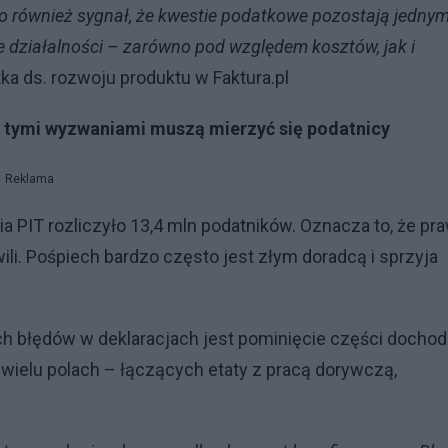
to również sygnał, że kwestie podatkowe pozostają jednym
działalności – zarówno pod względem kosztów, jak i
ka ds. rozwoju produktu w Faktura.pl
 Z tymi wyzwaniami muszą mierzyć się podatnicy
Reklama
 PIT rozliczyło 13,4 mln podatników. Oznacza to, że pr
li. Pośpiech bardzo często jest złym doradcą i sprzyja
ch błędów w deklaracjach jest pominięcie części docho
ielu polach – łączących etaty z pracą dorywczą,