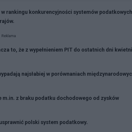
ów w rankingu konkurencyjności systemów podatkowyc
rajów.
Reklama
acza to, że z wypełnieniem PIT do ostatnich dni kwietn
 wypadają najsłabiej w porównaniach międzynarodowyc
nie m.in. z braku podatku dochodowego od zysków
k usprawnić polski system podatkowy.