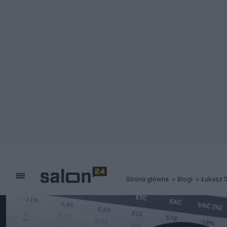
Strona główna
Blogi
Łukasz S
Łukasz Sianożęcki