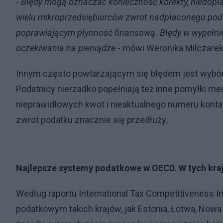
-
Błędy mogą oznaczać konieczność korekty, niedopła
wielu mikroprzedsiębiorców zwrot nadpłaconego p
poprawiającym płynność finansową. Błędy w wypełnien
oczekiwania na pieniądze
- mówi Weronika Milczarek 
Innym często powtarzającym się błędem jest wybór 
Podatnicy nierzadko popełniają też inne pomyłki mer
nieprawidłowych kwot i nieaktualnego numeru konta.
zwrot podatku znacznie się przedłuży.
Najlepsze systemy podatkowe w OECD. W tych kraja
Według raportu International Tax Competitiveness 
podatkowym takich krajów, jak Estonia, Łotwa, Now