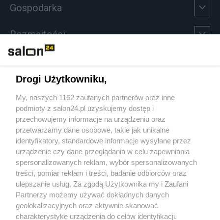
Gospodarka
Rozmaitości
Technologie
Drogi Użytkowniku,
Sport
My, naszych 1162 zaufanych partnerów oraz inne
podmioty z salon24.pl uzyskujemy dostęp i
Społeczeństwo
przechowujemy informacje na urządzeniu oraz
przetwarzamy dane osobowe, takie jak unikalne
Kultura
identyfikatory, standardowe informacje wysyłane przez
urządzenie czy dane przeglądania w celu zapewniania
spersonalizowanych reklam, wybór spersonalizowanych
treści, pomiar reklam i treści, badanie odbiorców oraz
ulepszanie usług. Za zgodą Użytkownika my i Zaufani
X
Facebook
Instagram
Youtube
Partnerzy możemy używać dokładnych danych
geolokalizacyjnych oraz aktywnie skanować
charakterystykę urządzenia do celów identyfikacji.