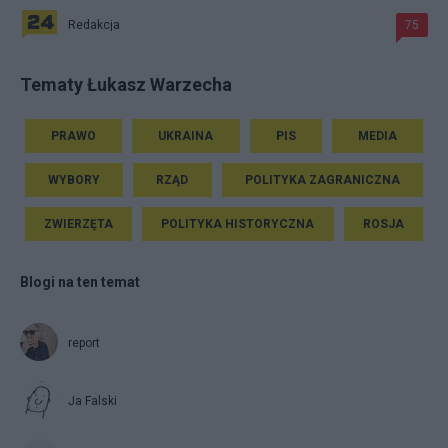
Redakcja
75
Tematy Łukasz Warzecha
PRAWO
UKRAINA
PIS
MEDIA
WYBORY
RZĄD
POLITYKA ZAGRANICZNA
ZWIERZĘTA
POLITYKA HISTORYCZNA
ROSJA
Blogi na ten temat
report
Ja Falski