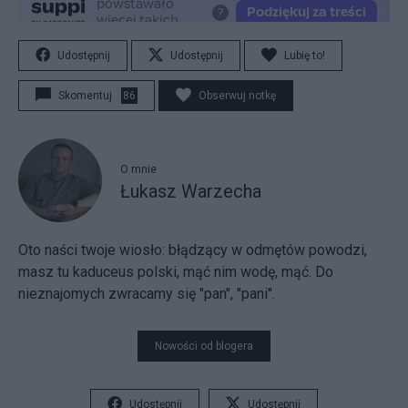
Udostępnij
Udostępnij
Lubię to!
Skomentuj
86
Obserwuj notkę
O mnie
Łukasz Warzecha
Oto naści twoje wiosło:
błądzący w odmętów powodzi,
masz tu kaduceus polski, mąć nim wodę, mąć. Do
nieznajomych zwracamy się "pan", "pani".
Nowości od blogera
Udostępnij
Udostępnij