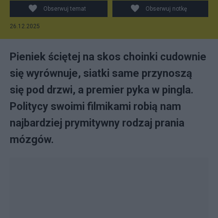
Obserwuj temat
Obserwuj notkę
26.12.2025
Pieniek ściętej na skos choinki cudownie
się wyrównuje, siatki same przynoszą
się pod drzwi, a premier pyka w pingla.
Politycy swoimi filmikami robią nam
najbardziej prymitywny rodzaj prania
mózgów.