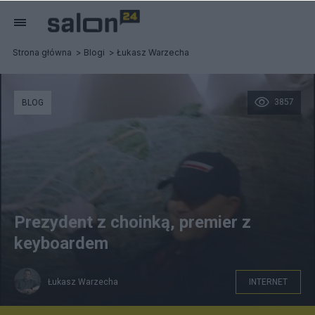
Strona główna
Blogi
Łukasz Warzecha
3857
BLOG
Prezydent z choinką, premier z
keyboardem
Łukasz Warzecha
INTERNET
Źródło: KPRP