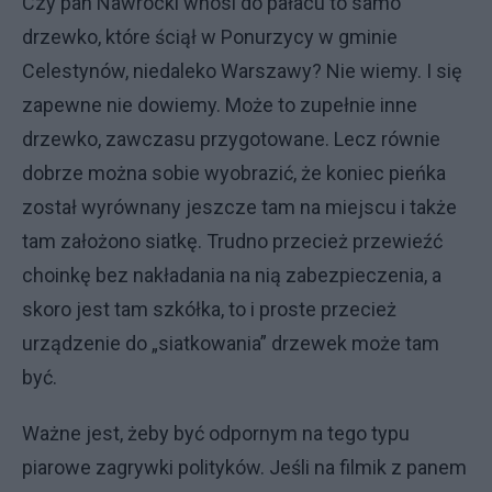
Czy pan Nawrocki wnosi do pałacu to samo
drzewko, które ściął w Ponurzycy w gminie
Celestynów, niedaleko Warszawy? Nie wiemy. I się
zapewne nie dowiemy. Może to zupełnie inne
drzewko, zawczasu przygotowane. Lecz równie
dobrze można sobie wyobrazić, że koniec pieńka
został wyrównany jeszcze tam na miejscu i także
tam założono siatkę. Trudno przecież przewieźć
choinkę bez nakładania na nią zabezpieczenia, a
skoro jest tam szkółka, to i proste przecież
urządzenie do „siatkowania” drzewek może tam
być.
Ważne jest, żeby być odpornym na tego typu
piarowe zagrywki polityków. Jeśli na filmik z panem