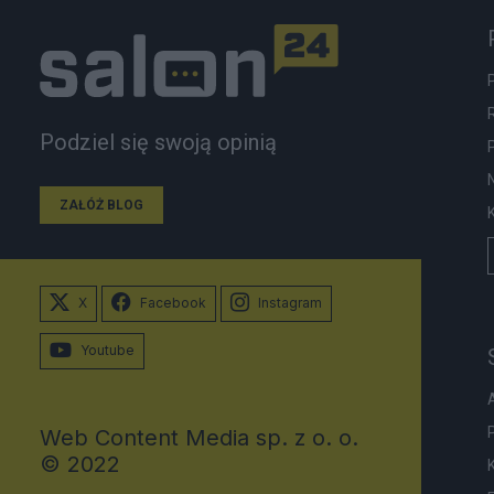
Podziel się swoją opinią
ZAŁÓŻ BLOG
X
Facebook
Instagram
Youtube
Web Content Media sp. z o. o.
© 2022