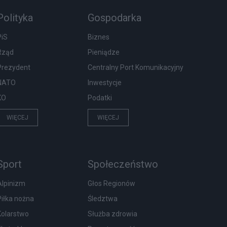
Polityka
Gospodarka
PiS
Biznes
Rząd
Pieniądze
Prezydent
Centralny Port Komunikacyjny
NATO
Inwestycje
KO
Podatki
WIĘCEJ
WIĘCEJ
Sport
Społeczeństwo
Alpinizm
Głos Regionów
Piłka nożna
Śledztwa
Kolarstwo
Służba zdrowia