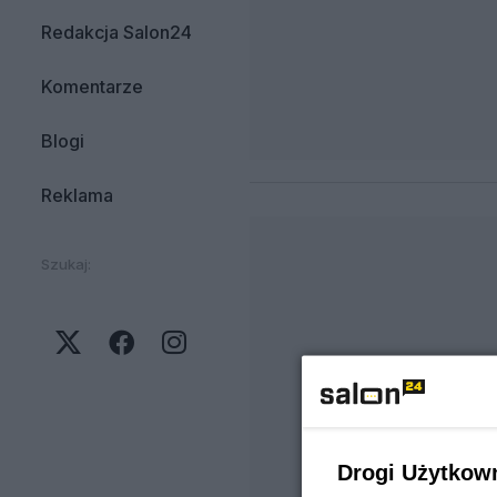
Redakcja Salon24
Komentarze
Blogi
Reklama
Szukaj:
Drogi Użytkow