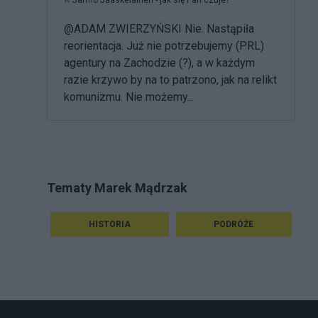
w
Jarmo Jääskeläinen - jak się Pan czuje?
@ADAM ZWIERZYŃSKI Nie. Nastąpiła
reorientacja. Już nie potrzebujemy (PRL)
agentury na Zachodzie (?), a w każdym
razie krzywo by na to patrzono, jak na relikt
komunizmu. Nie możemy...
Tematy Marek Mądrzak
HISTORIA
PODRÓŻE