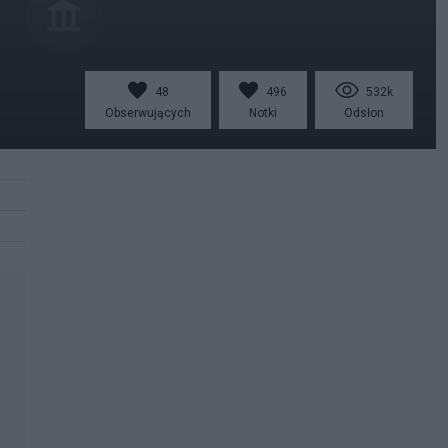
48
496
532k
Obserwujących
Notki
Odsłon