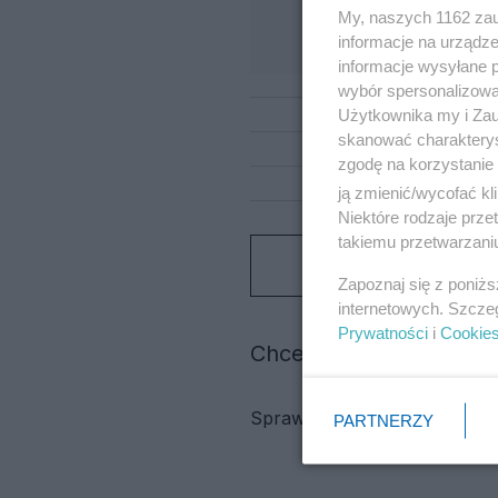
My, naszych 1162 zau
informacje na urządze
informacje wysyłane 
wybór spersonalizowan
Użytkownika my i Zau
skanować charakterys
zgodę na korzystanie 
ją zmienić/wycofać kl
Niektóre rodzaje prz
takiemu przetwarzaniu
Zapoznaj się z poniż
internetowych. Szcze
Prywatności
i
Cookie
Chcesz więcej aktualnyc
Sprawdź:
Redakcja
PARTNERZY