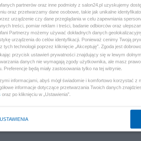
fanych partnerów oraz inne podmioty z salon24.pl uzyskujemy dost
niu oraz przetwarzamy dane osobowe, takie jak unikalne identyfikat
przez urządzenie czy dane przeglądania w celu zapewniania sperson
ych treści, pomiar reklam i treści, badanie odbiorców oraz ulepszan
fani Partnerzy możemy używać dokładnych danych geolokalizacyjn
tykę urządzenia do celów identyfikacji. Ponieważ cenimy Twoją pry
z tych technologii poprzez kliknięcie „Akceptuję”. Zgoda jest dobro
ikając przycisk ustawień prywatności znajdujący się w lewym dolny
etwarzania danych nie wymagają zgody użytkownika, ale masz prawo 
. Preferencje będą miały zastosowania tylko na tej witrynie.
NASTĘPNA STRONA
szymi informacjami, abyś mógł świadomie i komfortowo korzystać z
gółowe informacje dotyczące przetwarzania Twoich danych znajdzi
s
oraz po kliknięciu w „Ustawienia”.
h informacji?
ŻEBYŚ WIEDZIAŁ
USTAWIENIA