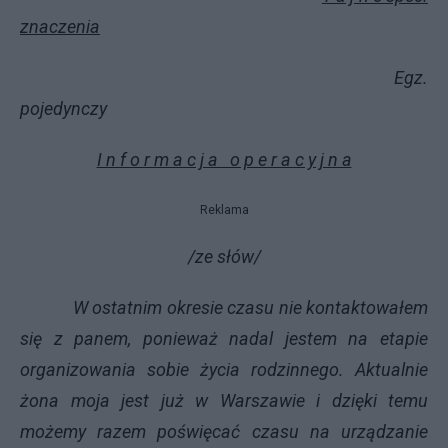
znaczenia
Egz.
pojedynczy
I n f o r m a c j a o p e r a c y j n a
Reklama
/ze słów/
W ostatnim okresie czasu nie kontaktowałem
się z panem, ponieważ nadal jestem na etapie
organizowania sobie życia rodzinnego. Aktualnie
żona moja jest już w Warszawie i dzięki temu
możemy razem poświęcać czasu na urządzanie