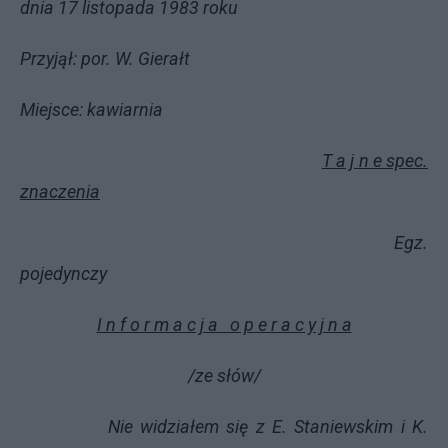
dnia 17 listopada 1983 roku
Przyjął: por. W. Gierałt
Miejsce: kawiarnia
T a j n e spec.
znaczenia
Egz.
pojedynczy
I n f o r m a c j a o p e r a c y j n a
/ze słów/
Nie widziałem się z E. Staniewskim i K.