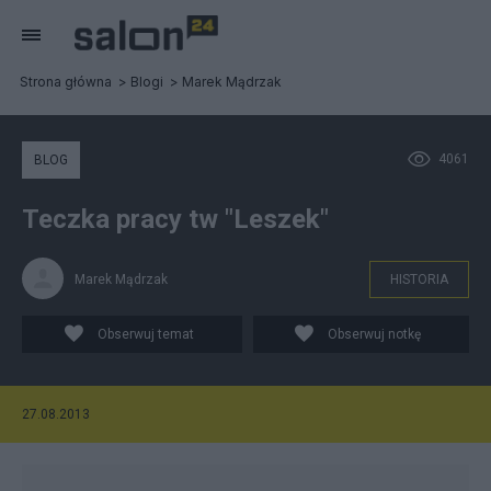
Strona główna
Blogi
Marek Mądrzak
4061
BLOG
Teczka pracy tw "Leszek"
Marek Mądrzak
HISTORIA
Obserwuj temat
Obserwuj notkę
27.08.2013