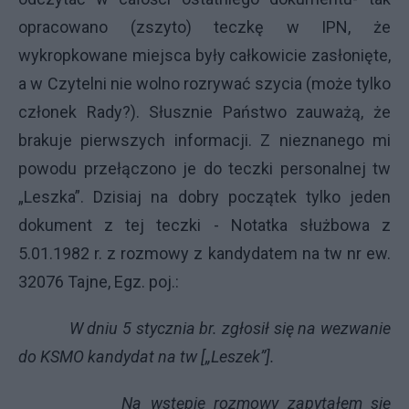
opracowano (zszyto) teczkę w IPN, że
wykropkowane miejsca były całkowicie zasłonięte,
a w Czytelni nie wolno rozrywać szycia (może tylko
członek Rady?). Słusznie Państwo zauważą, że
brakuje pierwszych informacji. Z nieznanego mi
powodu przełączono je do teczki personalnej tw
„Leszka”. Dzisiaj na dobry początek tylko jeden
dokument z tej teczki - Notatka służbowa z
5.01.1982 r. z rozmowy z kandydatem na tw nr ew.
32076 Tajne, Egz. poj.:
W dniu 5 stycznia br. zgłosił się na wezwanie
do KSMO kandydat na tw [„Leszek”].
Na wstępie rozmowy zapytałem się