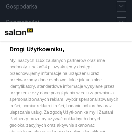
Gospodarka
Rozmaitości
Technologie
Drogi Użytkowniku,
Sport
My, naszych 1162 zaufanych partnerów oraz inne
podmioty z salon24.pl uzyskujemy dostęp i
Społeczeństwo
przechowujemy informacje na urządzeniu oraz
przetwarzamy dane osobowe, takie jak unikalne
Kultura
identyfikatory, standardowe informacje wysyłane przez
urządzenie czy dane przeglądania w celu zapewniania
spersonalizowanych reklam, wybór spersonalizowanych
treści, pomiar reklam i treści, badanie odbiorców oraz
ulepszanie usług. Za zgodą Użytkownika my i Zaufani
X
Facebook
Instagram
Youtube
Partnerzy możemy używać dokładnych danych
geolokalizacyjnych oraz aktywnie skanować
charakterystykę urządzenia do celów identyfikacji.