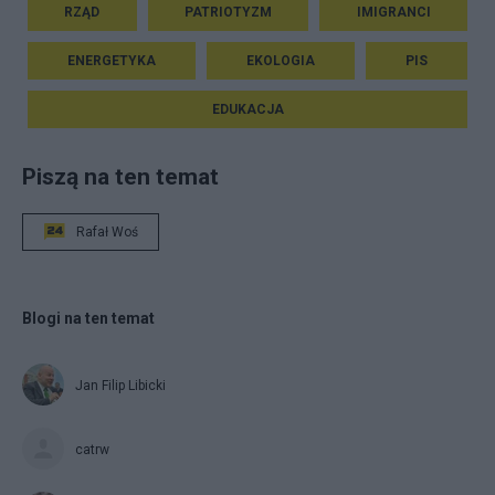
RZĄD
PATRIOTYZM
IMIGRANCI
ENERGETYKA
EKOLOGIA
PIS
EDUKACJA
Piszą na ten temat
Rafał Woś
Blogi na ten temat
Jan Filip Libicki
catrw