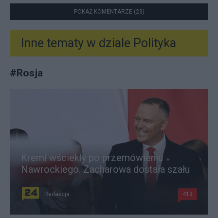
POKAŻ KOMENTARZE (23)
Inne tematy w dziale
Polityka
#
Rosja
Kreml wściekły po przemówieniu
Nawrockiego. Zacharowa dostała szału
Redakcja
419