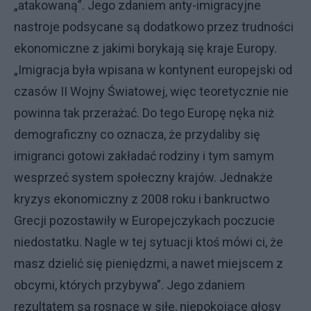
„atakowaną”. Jego zdaniem anty-imigracyjne
nastroje podsycane są dodatkowo przez trudności
ekonomiczne z jakimi borykają się kraje Europy.
„Imigracja była wpisana w kontynent europejski od
czasów II Wojny Światowej, więc teoretycznie nie
powinna tak przerażać. Do tego Europę nęka niż
demograficzny co oznacza, że przydaliby się
imigranci gotowi zakładać rodziny i tym samym
wesprzeć system społeczny krajów. Jednakże
kryzys ekonomiczny z 2008 roku i bankructwo
Grecji pozostawiły w Europejczykach poczucie
niedostatku. Nagle w tej sytuacji ktoś mówi ci, że
masz dzielić się pieniędzmi, a nawet miejscem z
obcymi, których przybywa”. Jego zdaniem
rezultatem są rosnące w siłę, niepokojące głosy