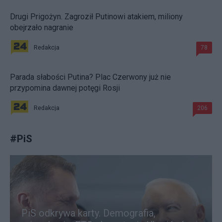
Drugi Prigożyn. Zagroził Putinowi atakiem, miliony
obejrzało nagranie
Redakcja
78
Parada słabości Putina? Plac Czerwony już nie
przypomina dawnej potęgi Rosji
Redakcja
206
#
PiS
PiS odkrywa karty. Demografia,