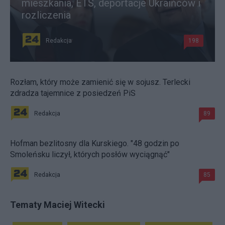
mieszkania, ETS, deportacje Ukraińców i
rozliczenia
Redakcja
198
Rozłam, który może zamienić się w sojusz. Terlecki
zdradza tajemnice z posiedzeń PiS
Redakcja
89
Hofman bezlitosny dla Kurskiego. "48 godzin po
Smoleńsku liczył, których posłów wyciągnąć"
Redakcja
85
Tematy Maciej Witecki