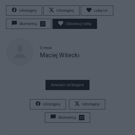
Udostępnij
Udostępnij
Lubię to!
Skomentuj
23
Obserwuj notkę
O mnie
Maciej Witecki
Nowości od blogera
Udostępnij
Udostępnij
Skomentuj
23