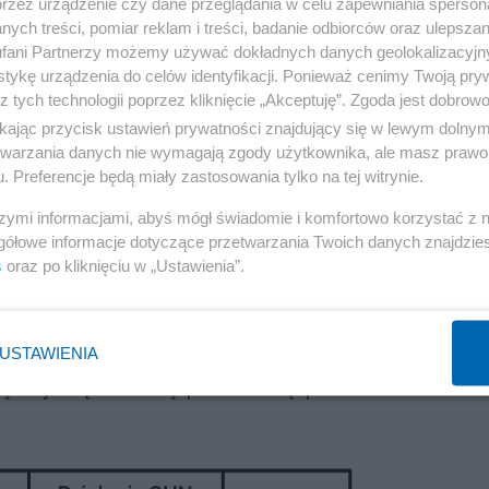
przez urządzenie czy dane przeglądania w celu zapewniania sperson
 OUN-UPA skutkowała przede wszystkim przemocą wo
ych treści, pomiar reklam i treści, badanie odbiorców oraz ulepszan
fani Partnerzy możemy używać dokładnych danych geolokalizacyjn
niej.
tykę urządzenia do celów identyfikacji. Ponieważ cenimy Twoją pry
z tych technologii poprzez kliknięcie „Akceptuję”. Zgoda jest dobro
a Żydach na terenach zajętych przez Niemców po atak
ikając przycisk ustawień prywatności znajdujący się w lewym dolny
rzed konferencją w Wannsee z 20 stycznia 1942 roku, k
etwarzania danych nie wymagają zgody użytkownika, ale masz prawo 
. Preferencje będą miały zastosowania tylko na tej witrynie.
realizacji ‘ostatecznego rozwiązania’.
szymi informacjami, abyś mógł świadomie i komfortowo korzystać z
Reklama
gółowe informacje dotyczące przetwarzania Twoich danych znajdzi
s
oraz po kliknięciu w „Ustawienia”.
y Żydów z antypolską przemocą OUN-UPA. Służy wyłącz
ania wroga, degradacji jego statusu, pozbawie
ni oraz fizycznej likwidacji. Różnice między państwo
USTAWIENIA
yczną czystką etniczną prowadzoną przez OUN-UPA mu