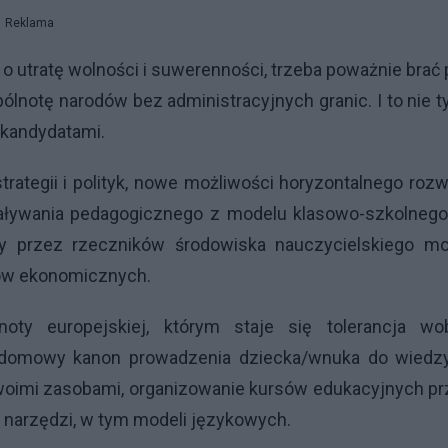
Reklama
o utratę wolności i suwerenności, trzeba poważnie brać
notę narodów bez administracyjnych granic. I to nie t
 kandydatami.
rategii i polityk, nowe możliwości horyzontalnego roz
ływania pedagogicznego z modelu klasowo-szkolnego
 przez rzeczników środowiska nauczycielskiego mo
dów ekonomicznych.
oty europejskiej, którym staje się tolerancja wo
 domowy kanon prowadzenia dziecka/wnuka do wiedzy
swoimi zasobami, organizowanie kursów edukacyjnych p
arzędzi, w tym modeli językowych.