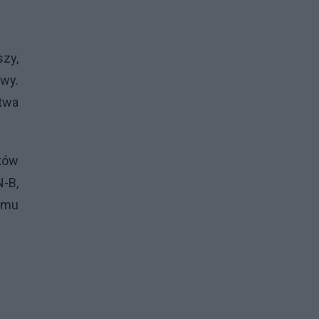
szy,
owy.
stwa
ków
N-B,
iemu