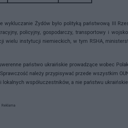
ie wykluczanie Żydów było polityką państwową III Rze
cyjny, policyjny, gospodarczy, transportowy i wojsk
i wielu instytucji niemieckich, w tym RSHA, minister
 suwerenne państwo ukraińskie prowadzące wobec Pola
. Sprawczość należy przypisywać przede wszystkim OU
 lokalnych współuczestników, a nie państwu ukraińsk
Reklama