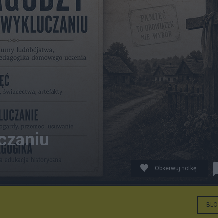
czaniu
Obserwuj notkę
BLO