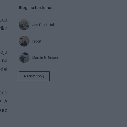
Blogi na ten temat
 pod
Jan Filip Libicki
ylko
report
woju
Marcin B. Brixen
 na
del
Napisz notkę
bec
. A
rzez