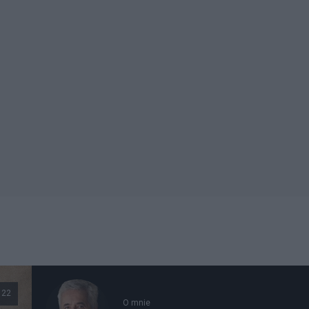
122
O mnie