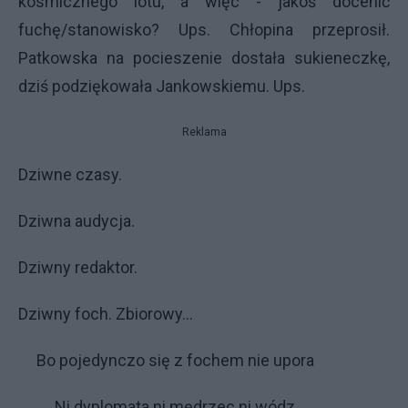
kosmicznego lotu, a więc - jakoś docenić
fuchę/stanowisko? Ups. Chłopina przeprosił.
Patkowska na pocieszenie dostała sukieneczkę,
dziś podziękowała Jankowskiemu. Ups.
Reklama
Dziwne czasy.
Dziwna audycja.
Dziwny redaktor.
Dziwny foch. Zbiorowy...
Bo pojedynczo się z fochem nie upora
Ni dyplomata ni mędrzec ni wódz