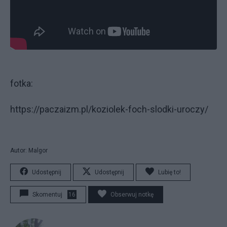
fotka:
https://paczaizm.pl/koziolek-foch-slodki-uroczy/
Autor: Malgor
Udostępnij
Udostępnij
Lubię to!
Skomentuj
16
Obserwuj notkę