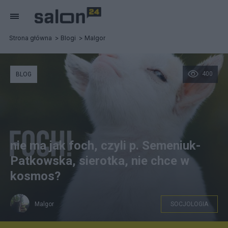
Strona główna
Blogi
Malgor
400
BLOG
nie ma jak foch, czyli p. Semeniuk-
Patkowska, sierotka, nie chce w
kosmos?
Malgor
SOCJOLOGIA
https://paczaizm.pl/koziolek-foch-slodki-uroczy/