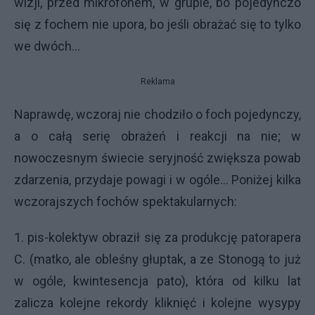
wizji, przed mikrofonem, w grupie, bo pojedynczo
się z fochem nie upora, bo jeśli obrażać się to tylko
we dwóch...
Reklama
Naprawdę, wczoraj nie chodziło o foch pojedynczy,
a o całą serię obrażeń i reakcji na nie; w
nowoczesnym świecie seryjność zwiększa powab
zdarzenia, przydaje powagi i w ogóle... Poniżej kilka
wczorajszych fochów spektakularnych:
1. pis-kolektyw obraził się za produkcję patorapera
C. (matko, ale obleśny głuptak, a ze Stonogą to już
w ogóle, kwintesencja pato), która od kilku lat
zalicza kolejne rekordy kliknięć i kolejne wysypy