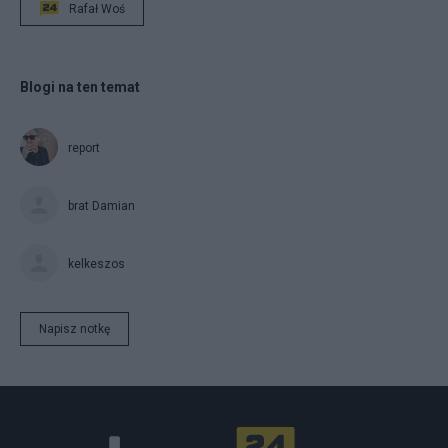
Rafał Woś
Blogi na ten temat
report
brat Damian
kelkeszos
Napisz notkę