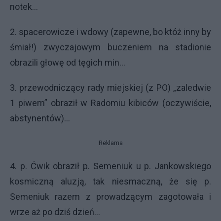
notek...
2. spacerowicze i wdowy (zapewne, bo któż inny by
śmiał!) zwyczajowym buczeniem na stadionie
obrazili głowę od tęgich min…
3. przewodniczący rady miejskiej (z PO) „zaledwie
1 piwem” obraził w Radomiu kibiców (oczywiście,
abstynentów)…
Reklama
4. p. Ćwik obraził p. Semeniuk u p. Jankowskiego
kosmiczną aluzją, tak niesmaczną, że się p.
Semeniuk razem z prowadzącym zagotowała i
wrze aż po dziś dzień...