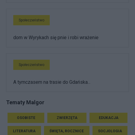
Społeczeństwo
dom w Wyrykach się pnie i robi wrażenie
Społeczeństwo
A tymczasem na trasie do Gdańska...
Tematy Malgor
OSOBISTE
ZWIERZĘTA
EDUKACJA
LITERATURA
ŚWIĘTA, ROCZNICE
SOCJOLOGIA