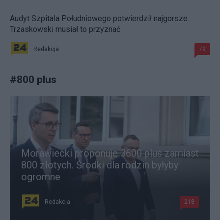
Audyt Szpitala Południowego potwierdził najgorsze.
Trzaskowski musiał to przyznać
Redakcja
79
#
800 plus
Morawiecki proponuje 3600 plus zamiast
800 złotych. Środki dla rodzin byłyby
ogromne
Redakcja
218