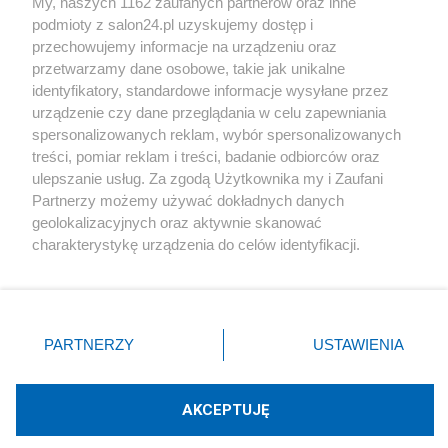
My, naszych 1162 zaufanych partnerów oraz inne
podmioty z salon24.pl uzyskujemy dostęp i
Społeczeństwo
przechowujemy informacje na urządzeniu oraz
przetwarzamy dane osobowe, takie jak unikalne
Kultura
identyfikatory, standardowe informacje wysyłane przez
urządzenie czy dane przeglądania w celu zapewniania
spersonalizowanych reklam, wybór spersonalizowanych
treści, pomiar reklam i treści, badanie odbiorców oraz
ulepszanie usług. Za zgodą Użytkownika my i Zaufani
X
Facebook
Instagram
Youtube
Partnerzy możemy używać dokładnych danych
geolokalizacyjnych oraz aktywnie skanować
charakterystykę urządzenia do celów identyfikacji.
Web Content Media sp. z o. o. © 2022
Ponieważ cenimy Twoją prywatność, prosimy o zgodę na
korzystanie z tych technologii poprzez kliknięcie
„Akceptuję”. Zgoda jest dobrowolna i zawsze możesz ją
Pomoc
O nas
Praca
Reklama
Kontakt
zmienić/wycofać klikając przycisk ustawień prywatności
PARTNERZY
USTAWIENIA
znajdujący się w lewym dolnym rogu strony
. Niektóre
rodzaje przetwarzania danych nie wymagają zgody
użytkownika, ale masz prawo sprzeciwić się takiemu
AKCEPTUJĘ
przetwarzaniu. Preferencje będą miały zastosowania tylko
Technologię dostarcza:
W3media.pl
na tej witrynie.