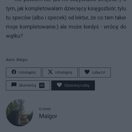
tym, jak kompletowałam dziecięcy księgozbiór; tylu
tu speców (albo i specek) od lektur, że co tam takie
moje kompletowanie:) ale może kiedyś - wrócę do
wątku?
Autor: Malgor
Udostępnij
Udostępnij
Lubię to!
Skomentuj
40
Obserwuj notkę
O mnie
Malgor