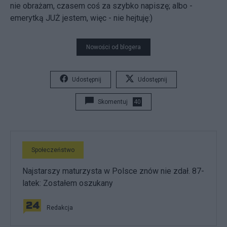
nie obrażam, czasem coś za szybko napiszę; albo -
emerytką JUŻ jestem, więc - nie hejtuję:)
Nowości od blogera
Udostępnij
Udostępnij
Skomentuj
40
Społeczeństwo
Najstarszy maturzysta w Polsce znów nie zdał. 87-
latek: Zostałem oszukany
Redakcja