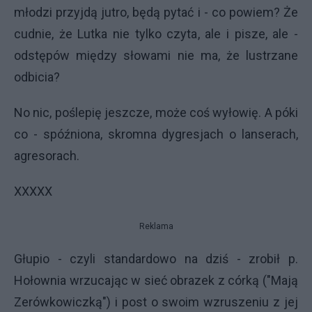
młodzi przyjdą jutro, będą pytać i - co powiem? Że
cudnie, że Lutka nie tylko czyta, ale i pisze, ale -
odstępów między słowami nie ma, że lustrzane
odbicia?
No nic, poślepię jeszcze, może coś wyłowię. A póki
co - spóźniona, skromna dygresjach o lanserach,
agresorach.
XXXXX
Reklama
Głupio - czyli standardowo na dziś - zrobił p.
Hołownia wrzucając w sieć obrazek z córką ("Mają
Zerówkowiczką") i post o swoim wzruszeniu z jej