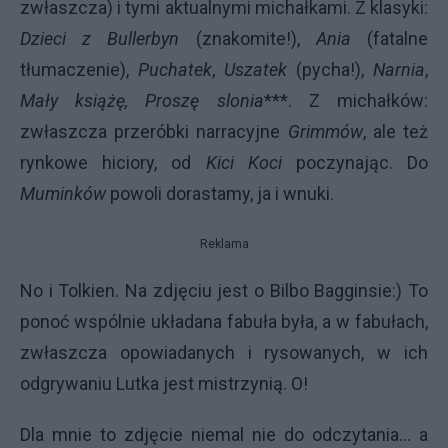
zwłaszcza) i tymi aktualnymi michałkami. Z klasyki:
Dzieci z Bullerbyn
(znakomite!),
Ania
(fatalne
tłumaczenie),
Puchatek
,
Uszatek
(pycha!),
Narnia
,
Mały książę, Proszę slonia
***. Z michałków:
zwłaszcza przeróbki narracyjne
Grimmów
, ale też
rynkowe hiciory, od
Kici Koci
poczynając. Do
Muminków
powoli dorastamy, ja i wnuki.
Reklama
No i Tolkien. Na zdjęciu jest o Bilbo Bagginsie:) To
ponoć wspólnie układana fabuła była, a w fabułach,
zwłaszcza opowiadanych i rysowanych, w ich
odgrywaniu Lutka jest mistrzynią. O!
Dla mnie to zdjęcie niemal nie do odczytania... a