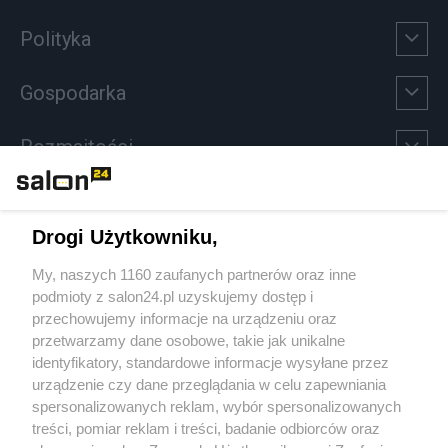
Polityka
Gospodarka
Rozmaitości
Technologie
Drogi Użytkowniku,
Sport
My, naszych 1160 zaufanych partnerów oraz inne
podmioty z salon24.pl uzyskujemy dostęp i
Społeczeństwo
przechowujemy informacje na urządzeniu oraz
przetwarzamy dane osobowe, takie jak unikalne
Kultura
identyfikatory, standardowe informacje wysyłane przez
urządzenie czy dane przeglądania w celu zapewniania
spersonalizowanych reklam, wybór spersonalizowanych
treści, pomiar reklam i treści, badanie odbiorców oraz