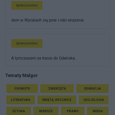
Społeczeństwo
dom w Wyrykach się pnie i robi wrażenie
Społeczeństwo
A tymczasem na trasie do Gdańska...
Tematy Malgor
OSOBISTE
ZWIERZĘTA
EDUKACJA
LITERATURA
ŚWIĘTA, ROCZNICE
SOCJOLOGIA
SZTUKA
WIERSZE
PRAWO
MEDIA