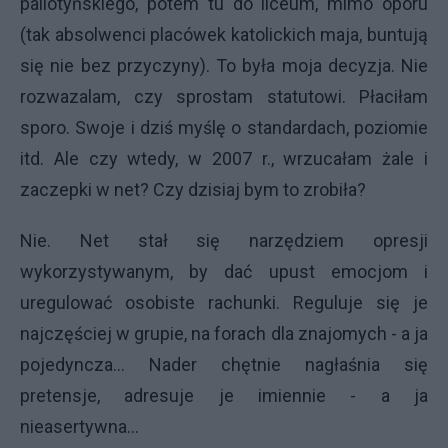
pallotyńskiego, potem tu do liceum, mimo oporu
(tak absolwenci placówek katolickich maja, buntują
się nie bez przyczyny). To była moja decyzja. Nie
rozwazalam, czy sprostam statutowi. Płaciłam
sporo. Swoje i dziś myślę o standardach, poziomie
itd. Ale czy wtedy, w 2007 r., wrzucałam żale i
zaczepki w net? Czy dzisiaj bym to zrobiła?
Nie. Net stał się narzędziem opresji
wykorzystywanym, by dać upust emocjom i
uregulować osobiste rachunki. Reguluje się je
najczęściej w grupie, na forach dla znajomych - a ja
pojedyncza... Nader chętnie nagłaśnia się
pretensje, adresuje je imiennie - a ja
nieasertywna...