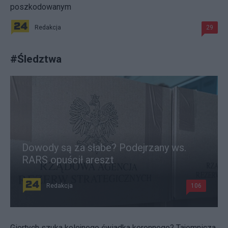
poszkodowanym
Redakcja
29
#
Śledztwa
Dowody są za słabe? Podejrzany ws.
RARS opuścił areszt
Redakcja
106
Giertych szuka kolejnego świadka koronnego? Tajemnicza