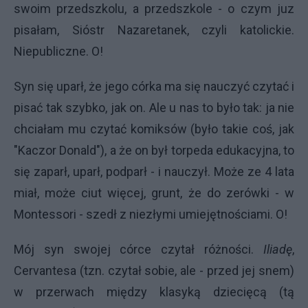
swoim przedszkolu, a przedszkole - o czym juz
pisałam, Sióstr Nazaretanek, czyli katolickie.
Niepubliczne. O!
Syn się uparł, że jego córka ma się nauczyć czytać i
pisać tak szybko, jak on. Ale u nas to było tak: ja nie
chciałam mu czytać komiksów (było takie coś, jak
"Kaczor Donald"), a że on był torpeda edukacyjna, to
się zaparł, uparł, podparł - i nauczył. Może ze 4 lata
miał, może ciut więcej, grunt, że do zerówki - w
Montessori - szedł z niezłymi umiejętnościami. O!
Mój syn swojej córce czytał różności.
Iliadę
,
Cervantesa (tzn. czytał sobie, ale - przed jej snem)
w przerwach między klasyką dziecięcą (tą