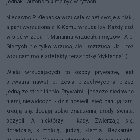
jednak - autonomia ma być w ryzach.
Niedawno P. Klepacka wrzucała w net swoje siniaki,
a pani wyrzucona z X-Komu wrzuca łzy. Każdy coś
w sieć wrzuca. P. Marianna wrzucała i mężowi. A p.
Giertych nie tylko wrzuca, ale i rozrzuca. Ja - też
wrzucam moje artefakty, teraz fotkę "dyktanda" :)
Wielu wrzucających to osoby prywatne, jest
prywatna nawet p. Zosia przechwycona przez
jedną ze stron ideolo. Prywatni - jeszcze niedawno
niemi, niewidoczni - dziś posiedli sieć, panują tam,
kreują się, dodają sobie znaczenia, urody, świata,
pozycji. A niektórzy - kasy. Zwierzają się,
doradzają, kumplują, judzą, kłamią. Bezkarnie.
Bezwstydnie. Czasem chamsko. Taki mamy styl,