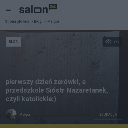
Strona główna
Blogi
Malgor
370
BLOG
pierwszy dzień zerówki, a
przedszkole Sióstr Nazaretanek,
czyli katolickie:)
Malgor
EDUKACJA
Lutka, 1szy dzień szkoły:)