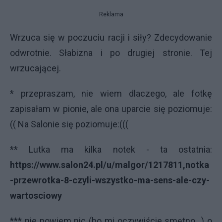
Reklama
Wrzuca się w poczuciu racji i siły? Zdecydowanie
odwrotnie. Słabizna i po drugiej stronie. Tej
wrzucającej.
* przepraszam, nie wiem dlaczego, ale fotkę
zapisałam w pionie, ale ona uparcie się poziomuje:
(( Na Salonie się poziomuje:(((
** Lutka ma kilka notek - ta ostatnia:
https://www.salon24.pl/u/malgor/1217811,notka
-przewrotka-8-czyli-wszystko-ma-sens-ale-czy-
wartosciowy
*** nie powiem nic (bo mi oczywiście smętno...) o