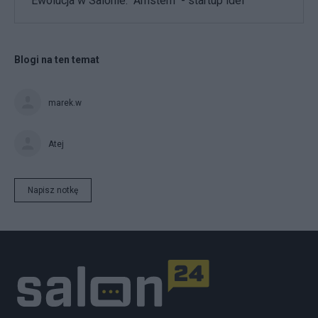
Ewolucja w Salonie: "Amstern" - startup idei
Blogi na ten temat
marek.w
Atej
Napisz notkę