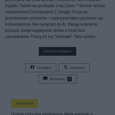
muzyki. Talent nie pochodzi z tej Ziemi. * Monter ułożeń
niemożliwych [
komentarze
]. Uwaga: Piszę na
prymitywnym poziomie. I niezrozumiałym językiem wg
komentatorów. Nie nadążam za AI. Banuję nickname
piszący swoje negatywne opinie o mnie bez
uzasadnienia. Piszą mi się "literówki". Taka optyka.
Nowości od blogera
Udostępnij
Udostępnij
Skomentuj
8
Technologie
Groźna sztuczna inteligencja. Meta alarmuje o