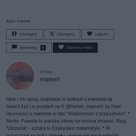
Autor: mannet
Udostępnij
Udostępnij
Lubię to!
Skomentuj
8
Obserwuj notkę
O mnie
mannet
Idee i ich opisy, inspiracje w notkach u manneta na
Salon24.pl i w postach na X (@tornet_mannet) są free!
Opowieści u manneta w idei "Wiadomości z przyszłości". *
Motto: Prawda to wiedza, której nie można zmienić. Blog:
"Ułożenia"
- sztuka to fizyka bez matematyki. * W
przyrodzie są tylko dźwięki i więcej nie ma w naturze