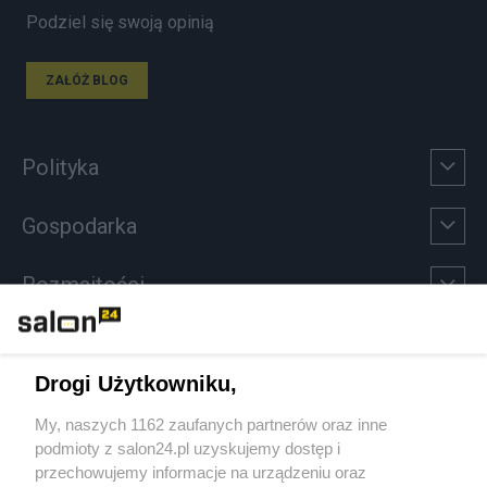
Podziel się swoją opinią
ZAŁÓŻ BLOG
Polityka
Gospodarka
Rozmaitości
Technologie
Drogi Użytkowniku,
Sport
My, naszych 1162 zaufanych partnerów oraz inne
podmioty z salon24.pl uzyskujemy dostęp i
Społeczeństwo
przechowujemy informacje na urządzeniu oraz