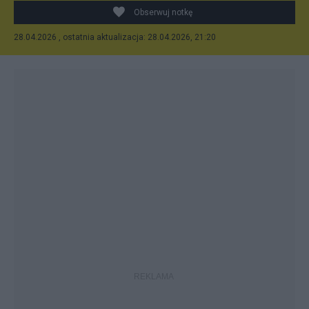
Obserwuj notkę
28.04.2026 , ostatnia aktualizacja: 28.04.2026, 21:20