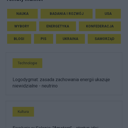
NAUKA
BADANIA I ROZWÓJ
USA
WYBORY
ENERGETYKA
KONFEDERACJA
BLOGI
PIS
UKRAINA
SAMORZĄD
Technologie
Logodygmat: zasada zachowania energii ukazuje
niewidzialne - neutrino
Kultura