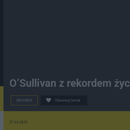
O’Sullivan z rekordem ż
SNOOKER
Obserwuj temat
27.04.2023