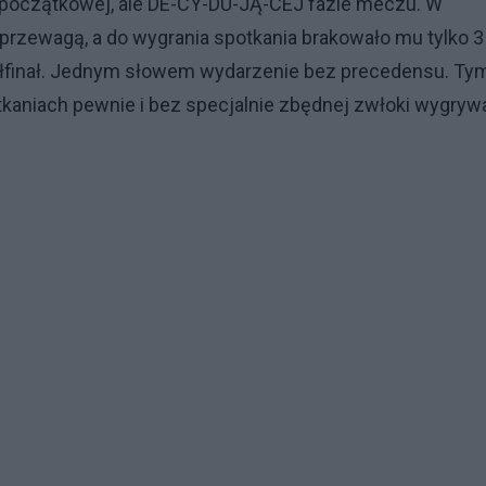
am początkowej, ale DE-CY-DU-JĄ-CEJ fazie meczu. W
 przewagą, a do wygrania spotkania brakowało mu tylko 3
o półfinał. Jednym słowem wydarzenie bez precedensu. Ty
otkaniach pewnie i bez specjalnie zbędnej zwłoki wygrywa