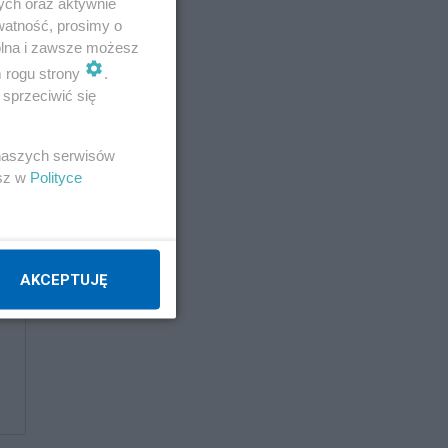
ych oraz aktywnie
watność, prosimy o
doku
wolna i zawsze możesz
m rogu strony
.
kierdel
sprzeciwić się
 naszych serwisów
Napisz notkę
esz w
Polityce
AKCEPTUJĘ