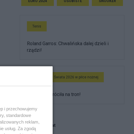
EURO 2024
OSOBISTE
SNOOKER
Tenis
Roland Garros: Chwalińska dalej dzieli i
rządzi!
Mistrzostwa Świata 2026 w piłce nożnej
Hiszpania wróciła na tron!
 na
ęp i przechowujemy
ory, standardowe
alizowanych reklam,
Blogi na ten temat
ie usług. Za zgodą
ma.