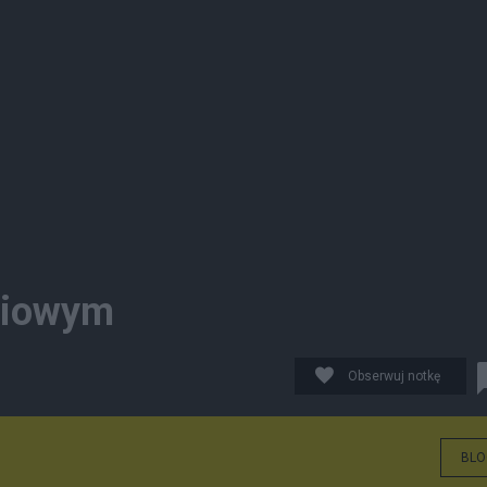
yciowym
Obserwuj notkę
BLO