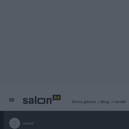
Strona główna
Blogi
HareM
HareM