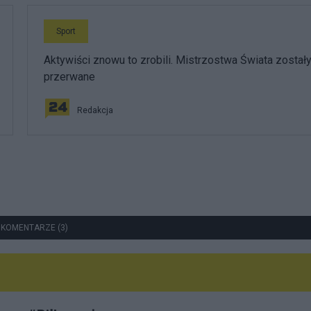
Sport
Aktywiści znowu to zrobili. Mistrzostwa Świata został
przerwane
Redakcja
 KOMENTARZE (3)