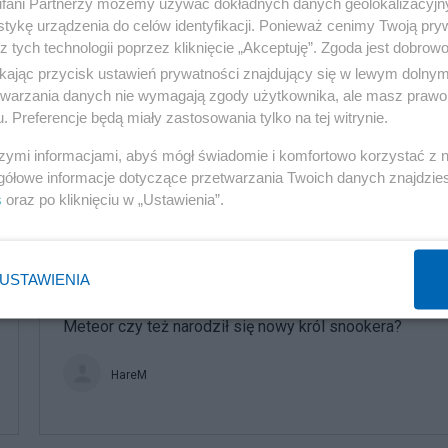
fani Partnerzy możemy używać dokładnych danych geolokalizacyjn
tykę urządzenia do celów identyfikacji. Ponieważ cenimy Twoją pry
z tych technologii poprzez kliknięcie „Akceptuję”. Zgoda jest dobro
ikając przycisk ustawień prywatności znajdujący się w lewym dolny
etwarzania danych nie wymagają zgody użytkownika, ale masz prawo 
. Preferencje będą miały zastosowania tylko na tej witrynie.
szymi informacjami, abyś mógł świadomie i komfortowo korzystać z
gółowe informacje dotyczące przetwarzania Twoich danych znajdzi
s
oraz po kliknięciu w „Ustawienia”.
komentuj
3
Obserwuj notkę
USTAWIENIA
Sport
Meteor czy też narodził się nowy król snookera?
HareM