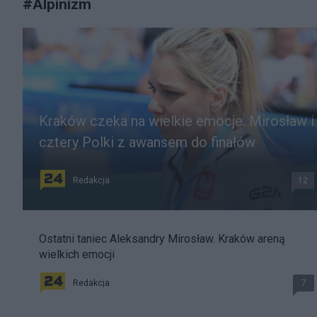
#
Alpinizm
Kraków czeka na wielkie emocje. Mirosław i
cztery Polki z awansem do finałów
Redakcja
12
Ostatni taniec Aleksandry Mirosław. Kraków areną
wielkich emocji
Redakcja
7