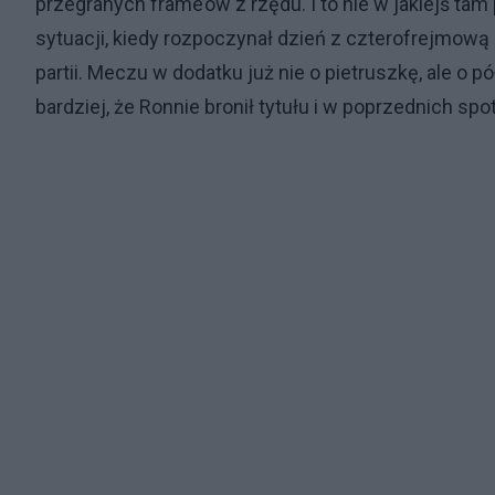
przegranych frame’ów z rzędu. I to nie w jakiejś t
sytuacji, kiedy rozpoczynał dzień z czterofrejmową
partii. Meczu w dodatku już nie o pietruszkę, ale 
bardziej, że Ronnie bronił tytułu i w poprzednich sp