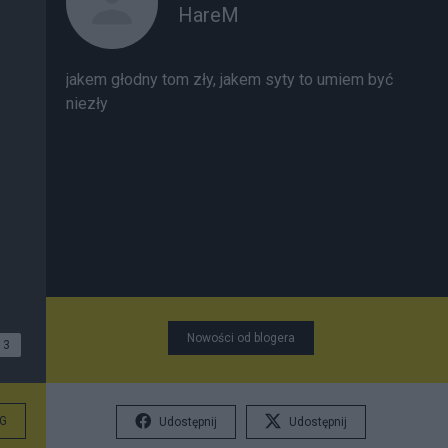
HareM
jakem głodny tom zły, jakem syty to umiem być
niezły
Nowości od blogera
3
G
Udostępnij
Udostępnij