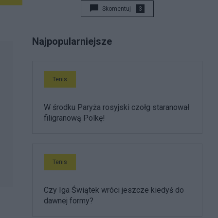
Skomentuj
3
Najpopularniejsze
Tenis
W środku Paryża rosyjski czołg staranował
filigranową Polkę!
Tenis
Czy Iga Świątek wróci jeszcze kiedyś do
dawnej formy?