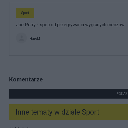
Sport
Joe Perry - spec od przegrywania wygranych meczów
HareM
Komentarze
POKAŻ
Inne tematy w dziale
Sport