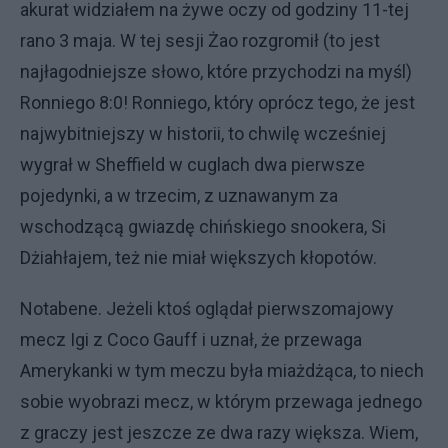
akurat widziałem na żywe oczy od godziny 11-tej
rano 3 maja. W tej sesji Żao rozgromił (to jest
najłagodniejsze słowo, które przychodzi na myśl)
Ronniego 8:0! Ronniego, który oprócz tego, że jest
najwybitniejszy w historii, to chwilę wcześniej
wygrał w Sheffield w cuglach dwa pierwsze
pojedynki, a w trzecim, z uznawanym za
wschodzącą gwiazdę chińskiego snookera, Si
Dżiahłajem, też nie miał większych kłopotów.
Notabene. Jeżeli ktoś oglądał pierwszomajowy
mecz Igi z Coco Gauff i uznał, że przewaga
Amerykanki w tym meczu była miażdżąca, to niech
sobie wyobrazi mecz, w którym przewaga jednego
z graczy jest jeszcze ze dwa razy większa. Wiem,