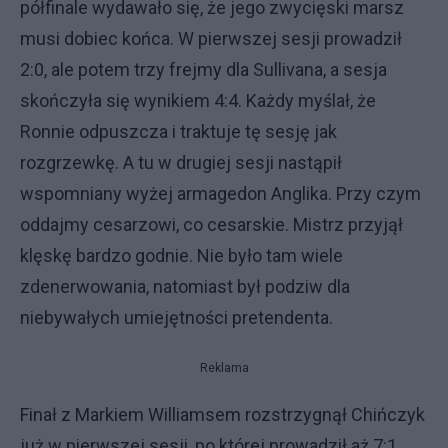
półfinale wydawało się, że jego zwycięski marsz
musi dobiec końca. W pierwszej sesji prowadził
2:0, ale potem trzy frejmy dla Sullivana, a sesja
skończyła się wynikiem 4:4. Każdy myślał, że
Ronnie odpuszcza i traktuje tę sesję jak
rozgrzewkę. A tu w drugiej sesji nastąpił
wspomniany wyżej armagedon Anglika. Przy czym
oddajmy cesarzowi, co cesarskie. Mistrz przyjął
klęskę bardzo godnie. Nie było tam wiele
zdenerwowania, natomiast był podziw dla
niebywałych umiejętności pretendenta.
Reklama
Finał z Markiem Williamsem rozstrzygnął Chińczyk
już w pierwszej sesji, po której prowadził aż 7:1.