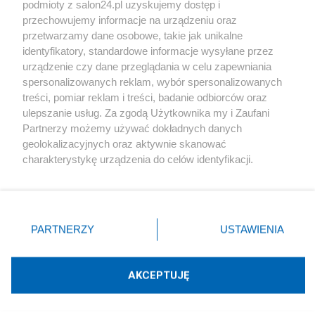
podmioty z salon24.pl uzyskujemy dostęp i
Społeczeństwo
przechowujemy informacje na urządzeniu oraz
przetwarzamy dane osobowe, takie jak unikalne
Kultura
identyfikatory, standardowe informacje wysyłane przez
urządzenie czy dane przeglądania w celu zapewniania
spersonalizowanych reklam, wybór spersonalizowanych
treści, pomiar reklam i treści, badanie odbiorców oraz
ulepszanie usług. Za zgodą Użytkownika my i Zaufani
X
Facebook
Instagram
Youtube
Partnerzy możemy używać dokładnych danych
geolokalizacyjnych oraz aktywnie skanować
charakterystykę urządzenia do celów identyfikacji.
Web Content Media sp. z o. o. © 2022
Ponieważ cenimy Twoją prywatność, prosimy o zgodę na
korzystanie z tych technologii poprzez kliknięcie
„Akceptuję”. Zgoda jest dobrowolna i zawsze możesz ją
Pomoc
O nas
Praca
Reklama
Kontakt
zmienić/wycofać klikając przycisk ustawień prywatności
PARTNERZY
USTAWIENIA
znajdujący się w lewym dolnym rogu strony
. Niektóre
rodzaje przetwarzania danych nie wymagają zgody
użytkownika, ale masz prawo sprzeciwić się takiemu
AKCEPTUJĘ
przetwarzaniu. Preferencje będą miały zastosowania tylko
Technologię dostarcza:
W3media.pl
na tej witrynie.