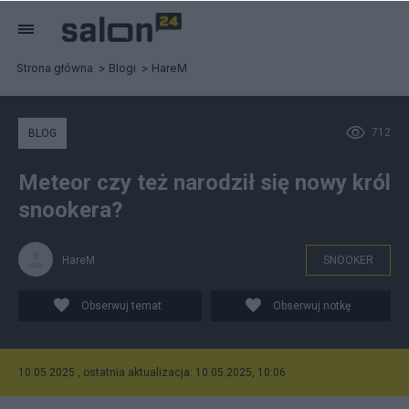
Strona główna
Blogi
HareM
712
BLOG
Meteor czy też narodził się nowy król
snookera?
HareM
SNOOKER
Obserwuj temat
Obserwuj notkę
10.05.2025 , ostatnia aktualizacja: 10.05.2025, 10:06