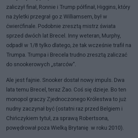
zaliczył finał, Ronnie i Trump półfinał, Higgins, który
na żyletki przegrał go z Williamsem, był w
ćwierćfinale. Podobnie zresztą mistrz świata
sprzed dwóch lat Brecel. Inny weteran, Murphy,
odpadł w 1/8 tylko dlatego, że tak wcześnie trafił na
Trumpa. Trumpa i Brecela trudno zresztą zaliczać
do snookerowych „starców”.
Ale jest fajnie. Snooker dostał nowy impuls. Dwa
lata temu Brecel, teraz Żao. Coś się dzieje. Bo ten
monopol graczy Zjednoczonego Królestwa to już
nudny zaczynał być (ostatni raz przed Belgiem i
Chińczykiem tytuł, za sprawą Robertsona,
powędrował poza Wielką Brytanię w roku 2010).