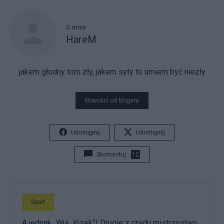
O mnie
HareM
jakem głodny tom zły, jakem syty to umiem być niezły
Nowości od blogera
Udostępnij
Udostępnij
Skomentuj
12
Sport
A jednak „Wuj Józek”! Drugie z rzędu mistrzostwo