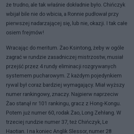
że trudno, ale tak właśnie dokładnie było. Chińczyk
wbijał bile nie do wbicia, a Ronnie pudłował przy
pierwszej nadarzającej się, lub nie, okazji. I tak całe
osiem frejmów!
Wracając do meritum. Żao Ksintong, żeby w ogóle
zagrać w rundzie zasadniczej mistrzostw, musiał
przejść przez 4 rundy eliminacji rozgrywanych
systemem pucharowym. Z każdym pojedynkiem
rywal był coraz bardziej wymagający. Miał wyższy
numer rankingowy, znaczy. Najpierw naprzeciw
Żao stanął nr 101 rankingu, gracz z Hong-Kongu.
Potem już numer 60, rodak Żao, Long Zehłang. W
trzeciej rundzie numer 37, też Chińczyk, Le
Haotian. I na koniec Anglik Slessor, numer 28