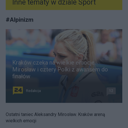
Inne tematy w dziale
Sport
#
Alpinizm
Kraków czeka na wielkie emocje.
Mirosław i cztery Polki z awansem do
finałów
Redakcja
12
Ostatni taniec Aleksandry Mirosław. Kraków areną
wielkich emocji