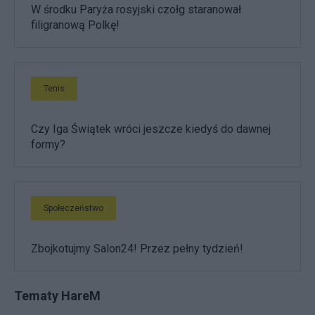
W środku Paryża rosyjski czołg staranował
filigranową Polkę!
Tenis
Czy Iga Świątek wróci jeszcze kiedyś do dawnej
formy?
Społeczeństwo
Zbojkotujmy Salon24! Przez pełny tydzień!
Tematy HareM