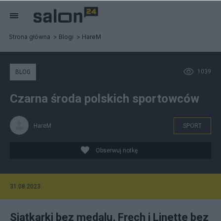
Strona główna
Blogi
HareM
1039
BLOG
Czarna środa polskich sportowców
HareM
SPORT
Obserwuj notkę
31.08.2023
Siatkarki bez medalu, Fręch i Linette bez