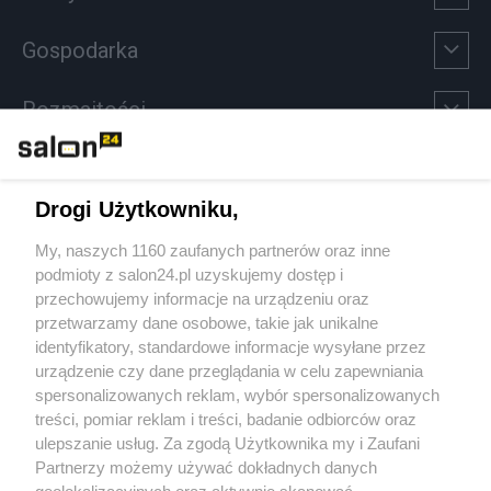
Gospodarka
Rozmaitości
Technologie
Drogi Użytkowniku,
Sport
My, naszych 1160 zaufanych partnerów oraz inne
podmioty z salon24.pl uzyskujemy dostęp i
Społeczeństwo
przechowujemy informacje na urządzeniu oraz
przetwarzamy dane osobowe, takie jak unikalne
Kultura
identyfikatory, standardowe informacje wysyłane przez
urządzenie czy dane przeglądania w celu zapewniania
spersonalizowanych reklam, wybór spersonalizowanych
treści, pomiar reklam i treści, badanie odbiorców oraz
ulepszanie usług. Za zgodą Użytkownika my i Zaufani
X
Facebook
Instagram
Youtube
Partnerzy możemy używać dokładnych danych
geolokalizacyjnych oraz aktywnie skanować