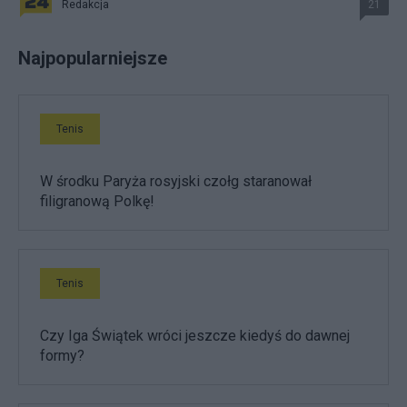
Redakcja
21
Najpopularniejsze
Tenis
W środku Paryża rosyjski czołg staranował
filigranową Polkę!
Tenis
Czy Iga Świątek wróci jeszcze kiedyś do dawnej
formy?