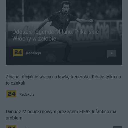
Odeszła legenda Milanu. Piłkarskie
Włochy w żałobie
Redakcja
4
Zidane oficjalnie wraca na ławkę trenerską. Kibice tylko na
to czekali
Redakcja
Dariusz Mioduski nowym prezesem FIFA? Infantino ma
problem