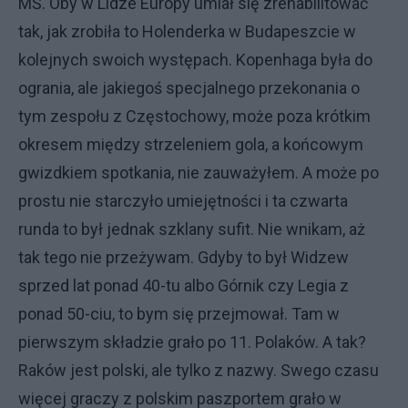
MŚ. Oby w Lidze Europy umiał się zrehabilitować
tak, jak zrobiła to Holenderka w Budapeszcie w
kolejnych swoich występach. Kopenhaga była do
ogrania, ale jakiegoś specjalnego przekonania o
tym zespołu z Częstochowy, może poza krótkim
okresem między strzeleniem gola, a końcowym
gwizdkiem spotkania, nie zauważyłem. A może po
prostu nie starczyło umiejętności i ta czwarta
runda to był jednak szklany sufit. Nie wnikam, aż
tak tego nie przeżywam. Gdyby to był Widzew
sprzed lat ponad 40-tu albo Górnik czy Legia z
ponad 50-ciu, to bym się przejmował. Tam w
pierwszym składzie grało po 11. Polaków. A tak?
Raków jest polski, ale tylko z nazwy. Swego czasu
więcej graczy z polskim paszportem grało w