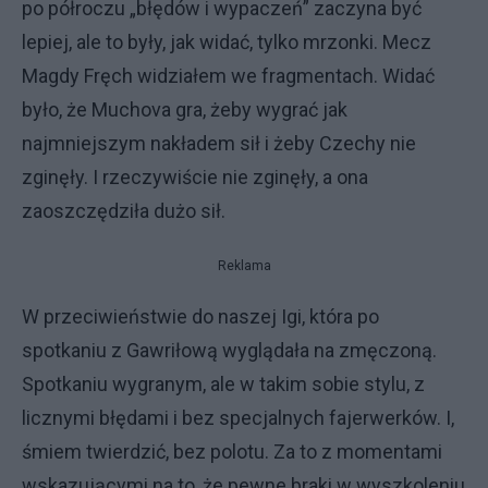
po półroczu „błędów i wypaczeń” zaczyna być
lepiej, ale to były, jak widać, tylko mrzonki. Mecz
Magdy Fręch widziałem we fragmentach. Widać
było, że Muchova gra, żeby wygrać jak
najmniejszym nakładem sił i żeby Czechy nie
zginęły. I rzeczywiście nie zginęły, a ona
zaoszczędziła dużo sił.
Reklama
W przeciwieństwie do naszej Igi, która po
spotkaniu z Gawriłową wyglądała na zmęczoną.
Spotkaniu wygranym, ale w takim sobie stylu, z
licznymi błędami i bez specjalnych fajerwerków. I,
śmiem twierdzić, bez polotu. Za to z momentami
wskazującymi na to, że pewne braki w wyszkoleniu