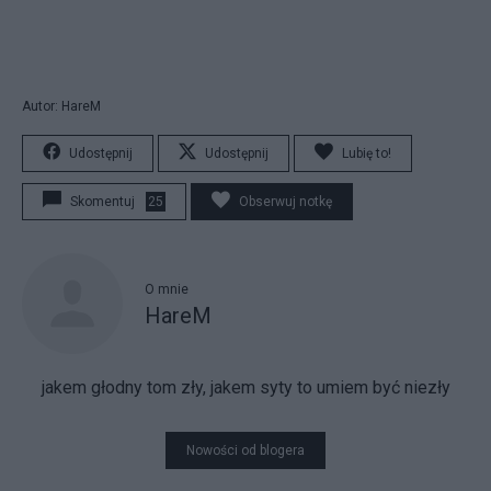
Autor: HareM
Udostępnij
Udostępnij
Lubię to!
Skomentuj
25
Obserwuj notkę
O mnie
HareM
jakem głodny tom zły, jakem syty to umiem być niezły
Nowości od blogera