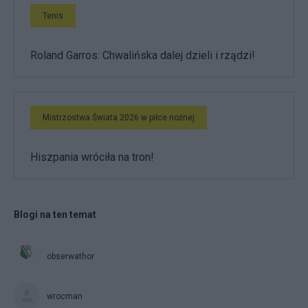
Tenis
Roland Garros: Chwalińska dalej dzieli i rządzi!
Mistrzostwa Świata 2026 w piłce nożnej
Hiszpania wróciła na tron!
Blogi na ten temat
obserwathor
wrocman