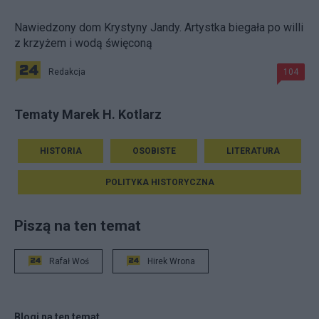
Nawiedzony dom Krystyny Jandy. Artystka biegała po willi
z krzyżem i wodą święconą
Redakcja
104
Tematy Marek H. Kotlarz
HISTORIA
OSOBISTE
LITERATURA
POLITYKA HISTORYCZNA
Piszą na ten temat
Rafał Woś
Hirek Wrona
Blogi na ten temat