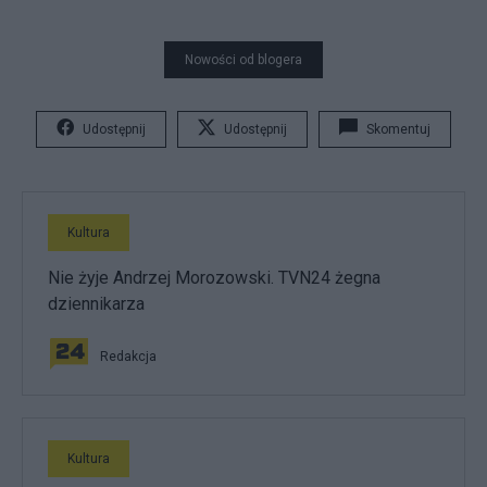
Nowości od blogera
Udostępnij
Udostępnij
Skomentuj
Kultura
Nie żyje Andrzej Morozowski. TVN24 żegna
dziennikarza
Redakcja
Kultura