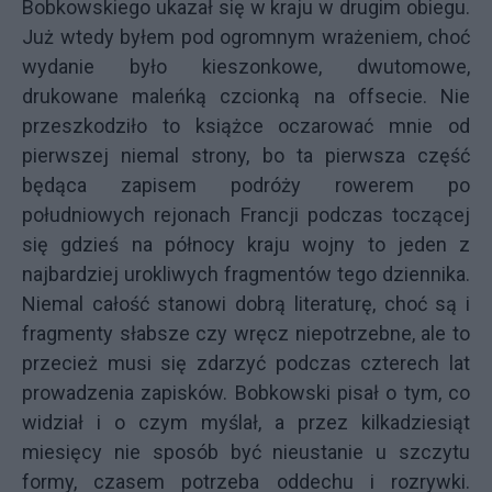
Bobkowskiego ukazał się w kraju w drugim obiegu.
Już wtedy byłem pod ogromnym wrażeniem, choć
wydanie było kieszonkowe, dwutomowe,
drukowane maleńką czcionką na offsecie. Nie
przeszkodziło to książce oczarować mnie od
pierwszej niemal strony, bo ta pierwsza część
będąca zapisem podróży rowerem po
południowych rejonach Francji podczas toczącej
się gdzieś na północy kraju wojny to jeden z
najbardziej urokliwych fragmentów tego dziennika.
Niemal całość stanowi dobrą literaturę, choć są i
fragmenty słabsze czy wręcz niepotrzebne, ale to
przecież musi się zdarzyć podczas czterech lat
prowadzenia zapisków. Bobkowski pisał o tym, co
widział i o czym myślał, a przez kilkadziesiąt
miesięcy nie sposób być nieustanie u szczytu
formy, czasem potrzeba oddechu i rozrywki.