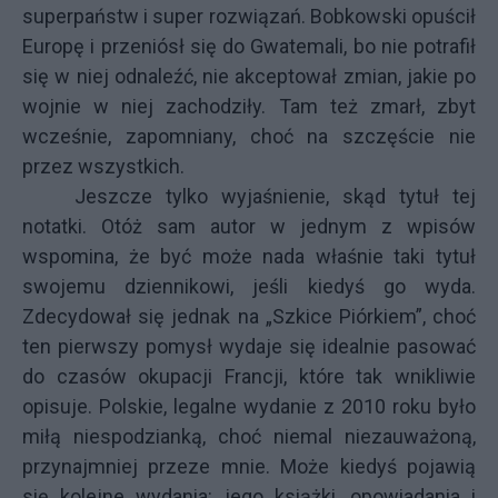
superpaństw i super rozwiązań. Bobkowski opuścił
Europę i przeniósł się do Gwatemali, bo nie potrafił
się w niej odnaleźć, nie akceptował zmian, jakie po
wojnie w niej zachodziły. Tam też zmarł, zbyt
wcześnie, zapomniany, choć na szczęście nie
przez wszystkich.
Jeszcze tylko wyjaśnienie, skąd tytuł tej
notatki. Otóż sam autor w jednym z wpisów
wspomina, że być może nada właśnie taki tytuł
swojemu dziennikowi, jeśli kiedyś go wyda.
Zdecydował się jednak na „Szkice Piórkiem”, choć
ten pierwszy pomysł wydaje się idealnie pasować
do czasów okupacji Francji, które tak wnikliwie
opisuje. Polskie, legalne wydanie z 2010 roku było
miłą niespodzianką, choć niemal niezauważoną,
przynajmniej przeze mnie. Może kiedyś pojawią
się kolejne wydania: jego książki, opowiadania i