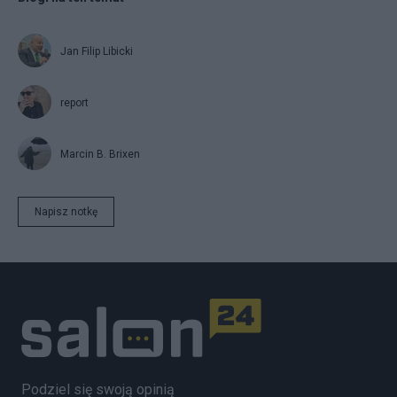
Jan Filip Libicki
report
Marcin B. Brixen
Napisz notkę
Podziel się swoją opinią