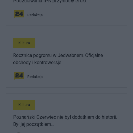
Poszukiwania IPN przyniosły efekt
Redakcja
Kultura
Rocznica pogromu w Jedwabnem. Oficjalne
obchody i kontrowersje
Redakcja
Kultura
Poznański Czerwiec nie był dodatkiem do historii.
Był jej początkiem…