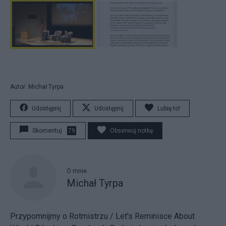
Autor: Michał Tyrpa
Udostępnij
Udostępnij
Lubię to!
Skomentuj
79
Obserwuj notkę
O mnie
Michał Tyrpa
Przypomnijmy o Rotmistrzu / Let's Reminisce About