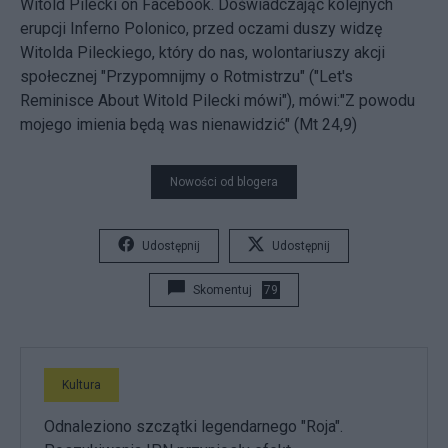
Witold Pilecki
on Facebook. Doświadczając kolejnych
erupcji Inferno Polonico, przed oczami duszy widzę
Witolda Pileckiego, który do nas, wolontariuszy akcji
społecznej "Przypomnijmy o Rotmistrzu" ("Let's
Reminisce About Witold Pilecki mówi"), mówi:"Z powodu
mojego imienia będą was nienawidzić" (Mt 24,9)
Nowości od blogera
Udostępnij
Udostępnij
Skomentuj
79
Kultura
Odnaleziono szczątki legendarnego "Roja".