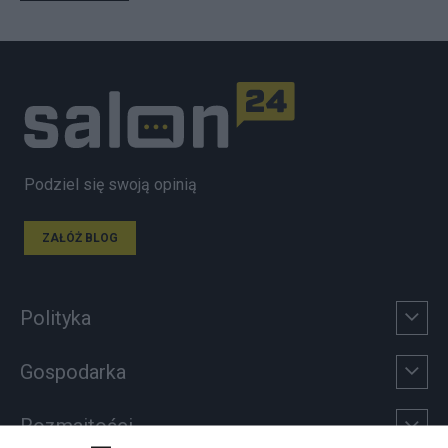
Podziel się swoją opinią
ZAŁÓŻ BLOG
Polityka
Gospodarka
Rozmaitości