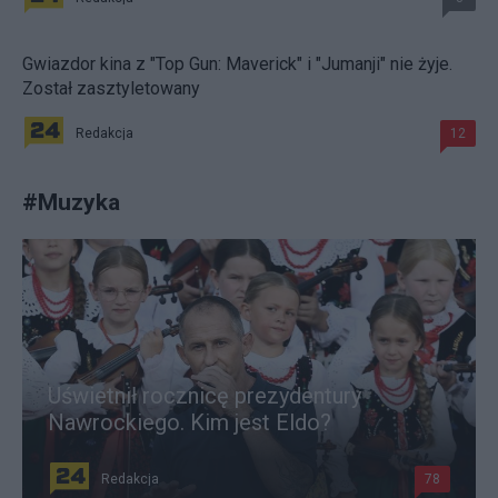
Gwiazdor kina z "Top Gun: Maverick" i "Jumanji" nie żyje.
Został zasztyletowany
Redakcja
12
#
Muzyka
Uświetnił rocznicę prezydentury
Nawrockiego. Kim jest Eldo?
Redakcja
78