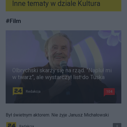
Inne tematy w dziale
Kultura
#
Film
Olbrychski skarży się na rząd. "Napluł mi
w twarz", ale wystarczył list do Tuska
Redakcja
104
Był świetnym aktorem. Nie żyje Janusz Michałowski
Redakcja
8