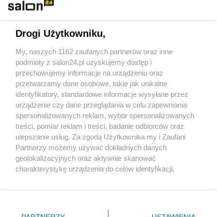
Technologie
Drogi Użytkowniku,
Sport
My, naszych 1162 zaufanych partnerów oraz inne
podmioty z salon24.pl uzyskujemy dostęp i
Społeczeństwo
przechowujemy informacje na urządzeniu oraz
przetwarzamy dane osobowe, takie jak unikalne
Kultura
identyfikatory, standardowe informacje wysyłane przez
urządzenie czy dane przeglądania w celu zapewniania
spersonalizowanych reklam, wybór spersonalizowanych
treści, pomiar reklam i treści, badanie odbiorców oraz
ulepszanie usług. Za zgodą Użytkownika my i Zaufani
X
Facebook
Instagram
Youtube
Partnerzy możemy używać dokładnych danych
geolokalizacyjnych oraz aktywnie skanować
charakterystykę urządzenia do celów identyfikacji.
Web Content Media sp. z o. o. © 2022
Ponieważ cenimy Twoją prywatność, prosimy o zgodę na
korzystanie z tych technologii poprzez kliknięcie
„Akceptuję”. Zgoda jest dobrowolna i zawsze możesz ją
Pomoc
O nas
Praca
Reklama
Kontakt
zmienić/wycofać klikając przycisk ustawień prywatności
PARTNERZY
USTAWIENIA