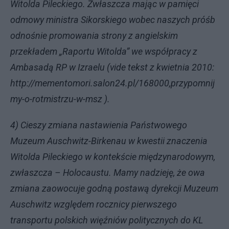
Witolda Pileckiego. Zwłaszcza mając w pamięci
odmowy ministra Sikorskiego wobec naszych próśb
odnośnie promowania strony z angielskim
przekładem „Raportu Witolda” we współpracy z
Ambasadą RP w Izraelu (vide tekst z kwietnia
2010:
http://mementomori.salon24.pl/168000,przypomnij
my-o-rotmistrzu-w-msz
).
4) Cieszy zmiana nastawienia Państwowego
Muzeum Auschwitz-Birkenau w kwestii znaczenia
Witolda Pileckiego w kontekście międzynarodowym,
zwłaszcza – Holocaustu. Mamy nadzieję, że owa
zmiana zaowocuje godną postawą dyrekcji Muzeum
Auschwitz względem rocznicy pierwszego
transportu polskich więźniów politycznych do KL