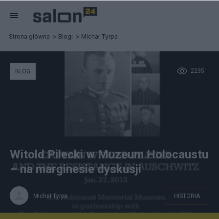
Strona główna
Blogi
Michał Tyrpa
2235
BLOG
Witold Pilecki w Muzeum Holocaustu
– na marginesie dyskusji
Michał Tyrpa
HISTORIA
Tytuł spotkania w USHMM 27.I.2013 (fot. youtube)