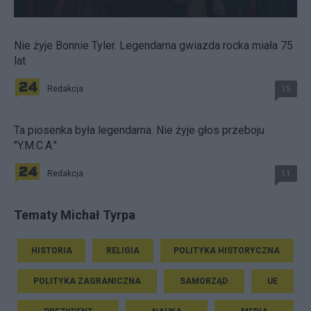
Nie żyje Bonnie Tyler. Legendarna gwiazda rocka miała 75
lat
Redakcja
15
Ta piosenka była legendarna. Nie żyje głos przeboju
"Y.M.C.A."
Redakcja
11
Tematy Michał Tyrpa
HISTORIA
RELIGIA
POLITYKA HISTORYCZNA
POLITYKA ZAGRANICZNA
SAMORZĄD
UE