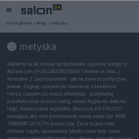
Strona główna
Blogi
metyska
metyska
Reklamy na tej stronie sprzedawane są przez widget z
AdTaily.com (PLBLOADTAILY0001) Written on Mac ;)
Normalna. Z zastrzeżeniem - jak na zwierzę polityczne
jednak. Żegluję, czasami po internecie, czasami po
morzu, czasami po morzu informacji .. politycznej
(nieskutecznie leczony nałóg, nawet Anglia nie dała mu
rady). Nieuleczalna legalistka. Wreszcie PO PROSTU
pracująca, aby móc kontynuować swoje pasje (np. MINI
TRANSAT 201x) Po prostu żyję. Życie to jest teatr,
mówisz ciągle, opowiadasz Maski coraz inne, coraz
mylne się zakłada Wszystko to zabawa, wszystko to jest