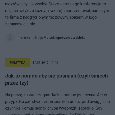
niezrównany jak zwykle Steve Jobs (jego konferencje to
majstersztyk za każdym razem) zaprezentował, nad czym
to firma z nadgryzionym tęczowym jabłkiem w logo
zastanawiała się...
metyska
na blogu
Metyski spojrzenie z daleka
POLITYKA
14.01.2010, 11:48
Jak to pomóc aby się pośmiali (czyli śmiech
przez łzy)
Na początku zastrzegam: każda pomoc jest cenna. Ale w
przypadku państwa trzeba jednak brać też pod uwagę inne
czynniki. Komuś jednak chyba wyobraźni zabrakło. Gdy
słyszę niemal z dumą podkreślanie że Polska też