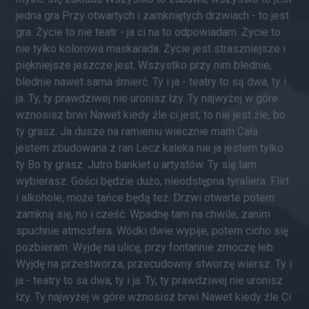
jedna gra Przy otwartych i zamkniętych drzwiach - to jest
gra. Życie to nie teatr - ja ci na to odpowiadam. Życie to
nie tylko kolorowa maskarada. Życie jest straszniejsze i
piękniejsze jeszcze jest. Wszystko przy nim blednie,
blednie nawet sama śmierć. Ty i ja - teatry to są dwa, ty i
ja. Ty, ty prawdziwej nie uronisz łzy. Ty najwyżej w góre
wznosisz brwi Nawet kiedy źle ci jest, to nie jest źle, bo
ty grasz. Ja dusze na ramieniu wiecznie mam Cała
jestem zbudowana z ran Lecz kaleka nie ja jestem tylko
ty Bo ty grasz. Jutro bankiet u artystów. Ty się tam
wybierasz. Gości będzie dużo, nieodstępna tyraliera. Flirt
i alkohole, może tańce będą też. Drzwi otwarte potem
zamkną się, no i cześć. Wpadnę tam na chwile, zanim
spuchnie atmosfera. Wódki dwie wypije, potem cicho się
pozbieram. Wyjdę na ulicę, przy fontannie zmoczę łeb.
Wyjdę na przestworza, przecudowny stworzę wiersz. Ty i
ja - teatry to sa dwa, ty i ja. Ty, ty prawdziwej nie uronisz
łzy. Ty najwyżej w góre wznosisz brwi Nawet kiedy źle Ci