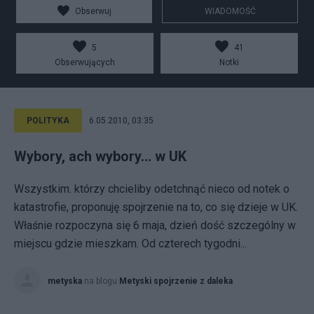
Obserwuj
WIADOMOŚĆ
5
41
Obserwujących
Notki
POLITYKA
6.05.2010, 03:35
Wybory, ach wybory... w UK
Wszystkim. którzy chcieliby odetchnąć nieco od notek o
katastrofie, proponuję spojrzenie na to, co się dzieje w UK.
Właśnie rozpoczyna się 6 maja, dzień dość szczególny w
miejscu gdzie mieszkam. Od czterech tygodni...
metyska
na blogu
Metyski spojrzenie z daleka