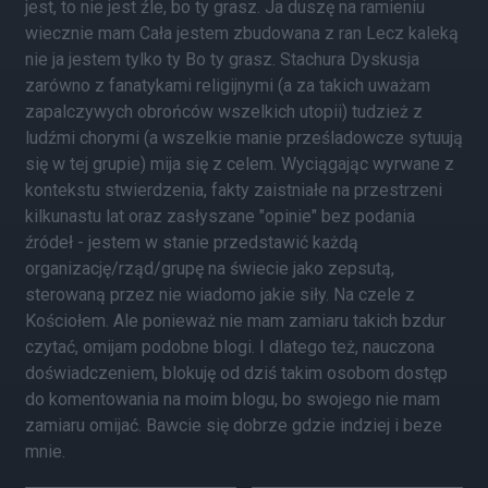
jest, to nie jest źle, bo ty grasz. Ja duszę na ramieniu
wiecznie mam Cała jestem zbudowana z ran Lecz kaleką
nie ja jestem tylko ty Bo ty grasz. Stachura Dyskusja
zarówno z fanatykami religijnymi (a za takich uważam
zapalczywych obrońców wszelkich utopii) tudzież z
ludźmi chorymi (a wszelkie manie prześladowcze sytuują
się w tej grupie) mija się z celem. Wyciągając wyrwane z
kontekstu stwierdzenia, fakty zaistniałe na przestrzeni
kilkunastu lat oraz zasłyszane "opinie" bez podania
źródeł - jestem w stanie przedstawić każdą
organizację/rząd/grupę na świecie jako zepsutą,
sterowaną przez nie wiadomo jakie siły. Na czele z
Kościołem. Ale ponieważ nie mam zamiaru takich bzdur
czytać, omijam podobne blogi. I dlatego też, nauczona
doświadczeniem, blokuję od dziś takim osobom dostęp
do komentowania na moim blogu, bo swojego nie mam
zamiaru omijać. Bawcie się dobrze gdzie indziej i beze
mnie.