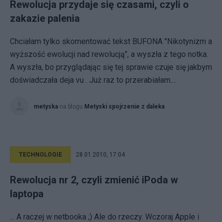
Rewolucja przydaje się czasami, czyli o
zakazie palenia
Chciałam tylko skomentować tekst BUFONA "Nikotynizm a
wyższość ewolucji nad rewolucją", a wyszła z tego notka.
A wyszła, bo przyglądając się tej sprawie czuje się jakbym
doświadczała deja vu . Już raz to przerabiałam....
metyska
na blogu
Metyski spojrzenie z daleka
TECHNOLOGIE
28.01.2010, 17:04
Rewolucja nr 2, czyli zmienić iPoda w
laptopa
... A raczej w netbooka ;) Ale do rzeczy. Wczoraj Apple i