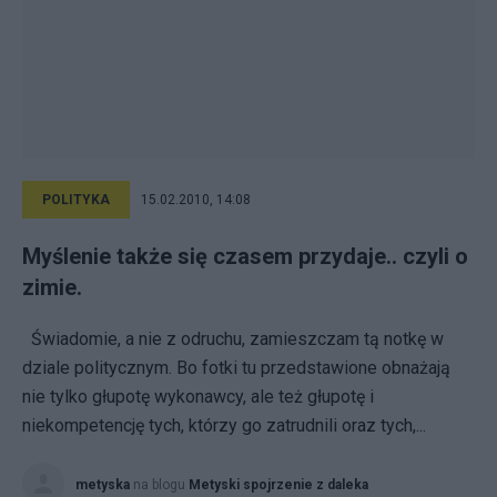
POLITYKA
15.02.2010, 14:08
Myślenie także się czasem przydaje.. czyli o
zimie.
Świadomie, a nie z odruchu, zamieszczam tą notkę w
dziale politycznym. Bo fotki tu przedstawione obnażają
nie tylko głupotę wykonawcy, ale też głupotę i
niekompetencję tych, którzy go zatrudnili oraz tych,...
metyska
na blogu
Metyski spojrzenie z daleka