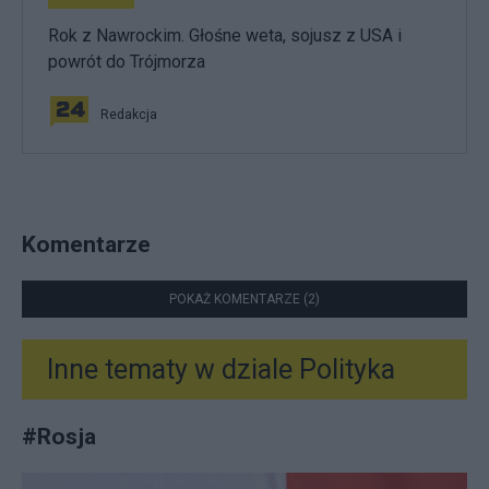
Rok z Nawrockim. Głośne weta, sojusz z USA i
powrót do Trójmorza
Redakcja
Komentarze
POKAŻ KOMENTARZE (2)
Inne tematy w dziale
Polityka
#
Rosja