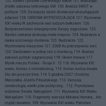
132.
Eureko i postaw czerwonego sukna
131.
Analizując
źródło sukcesu rynkowego GW.
130.
Analiza SWOT w
polityce.
129.
Dzisiejszy dzień dostarczył ekscytujących
zdarzeń
128.
OBRONA WYPRZEDZAJĄCA
127.
Wyzwania
XXI wieku.W zachwycie nad cudzym bełkotem.
126.
Bezpieczeństwo energetyczne Europy zagrożone.
125.
Bardzo ciekawa dyskusja miała miejsce.
124.
Nudziarze a
nauka uczciwego myślenia.
123.
Nudziarze.
122.
Wychowanie klasyczne
121.
2008 Ku pokrzepieniu serc
120.
Siedziałem w jednej celi z mordercą
119.
Analiza
założeń polityki zagranicznej
118.
Okiem trenera
117.
Wynik meczu Polska - Rosja 0 : 12
116.
Wyzwania XXI
wieku. Koniec z normalnością.
115.
Koniec końca świata.
Sto dni jeszcze trwa.
114.
5 grudnia 2007. Urodziny
Marszałka Józefa Piłsudskiego.
113.
Venissa,
cerebrologia, wielki plan polityczny,...
112.
Prymitywne
widzenie Świata. Neksjalizm.
111.
Wyzwania XXI Wieku.
Neksjalizm.
110.
Fragmenty wiersza Mariana Hemara,... kto
rządzi światem,
109.
Wyzwania XXI wieku. Państwo