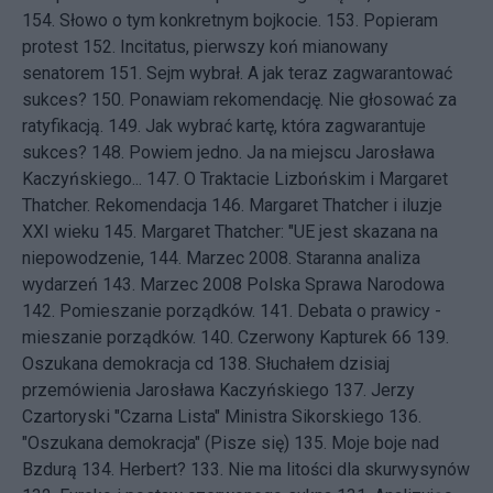
154.
Słowo o tym konkretnym bojkocie.
153.
Popieram
protest
152.
Incitatus, pierwszy koń mianowany
senatorem
151.
Sejm wybrał. A jak teraz zagwarantować
sukces?
150.
Ponawiam rekomendację. Nie głosować za
ratyfikacją.
149.
Jak wybrać kartę, która zagwarantuje
sukces?
148.
Powiem jedno. Ja na miejscu Jarosława
Kaczyńskiego...
147.
O Traktacie Lizbońskim i Margaret
Thatcher. Rekomendacja
146.
Margaret Thatcher i iluzje
XXI wieku
145.
Margaret Thatcher: "UE jest skazana na
niepowodzenie,
144.
Marzec 2008. Staranna analiza
wydarzeń
143.
Marzec 2008 Polska Sprawa Narodowa
142.
Pomieszanie porządków.
141.
Debata o prawicy -
mieszanie porządków.
140.
Czerwony Kapturek 66
139.
Oszukana demokracja cd
138.
Słuchałem dzisiaj
przemówienia Jarosława Kaczyńskiego
137.
Jerzy
Czartoryski "Czarna Lista" Ministra Sikorskiego
136.
"Oszukana demokracja" (Pisze się)
135.
Moje boje nad
Bzdurą
134.
Herbert?
133.
Nie ma litości dla skurwysynów