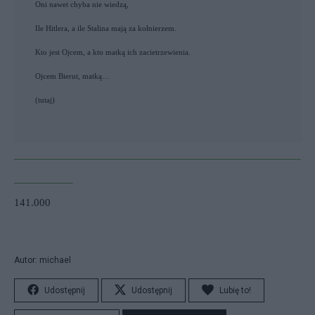
Oni nawet chyba nie wiedzą,
Ile Hitlera, a ile Stalina mają za kołnierzem.
Kto jest Ojcem, a kto matką ich zacietrzewienia.
Ojcem Bierut, matką…
(
tutaj
)
____________________________________________________________________
______________
141.000
Autor: michael
Udostępnij
Udostępnij
Lubię to!