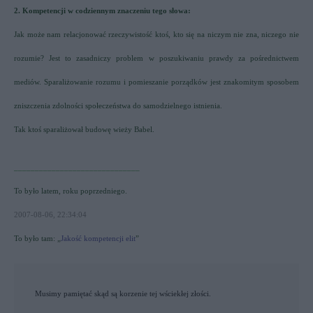
2. Kompetencji w codziennym znaczeniu tego słowa:
Jak może nam relacjonować rzeczywistość ktoś, kto się na niczym nie zna, niczego nie
rozumie? Jest to zasadniczy problem w poszukiwaniu prawdy za pośrednictwem
mediów. Sparaliżowanie rozumu i pomieszanie porządków jest znakomitym sposobem
zniszczenia zdolności społeczeństwa do samodzielnego istnienia.
Tak ktoś sparaliżował budowę wieży Babel.
______________________________
To było latem, roku poprzedniego.
2007-08-06, 22:34:04
To było tam: „
Jakość kompetencji elit
”
Musimy pamiętać skąd są korzenie tej wściekłej złości.