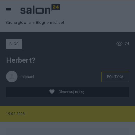
Strona główna
Blogi
michael
74
BLOG
Herbert?
michael
POLITYKA
Obserwuj notkę
19.02.2008