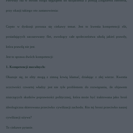
Pierwszy raz w swoim blogu sięgnąłem do skojarzenia z poezją Zbigniewa Herberta,
przy okazji takiego oto zastanowienia:
Często w dyskusji porusza się ciekawy temat. Jest to kwestia kompetencji elit,
posiadających zaczarowany flet, zwodzący całe społeczeństwa ułudą jakieś prawdy,
która prawdą nie jest.
Jest to sprawa dwóch kompetencji:
1. Kompetencji moralnych:
Okazuje się, że elity mogą z zimną krwią kłamać, działając z złej wierze. Kwestia
uczciwości czwartej władzy jest nie tyle problemem do rozwiązania, ile objawem
niszczących skutków poprawności politycznej, która może być traktowana jako broń
ideologiczna skierowana przeciwko cywilizacji zachodu. Kto tej broni przeciwko naszej
cywilizacji używa?
To ciekawe pytanie.