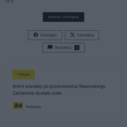
(31)
Nowości od blogera
Udostępnij
Udostępnij
Skomentuj
2
Polityka
Kreml wściekły po przemówieniu Nawrockiego.
Zacharowa dostała szału
Redakcja