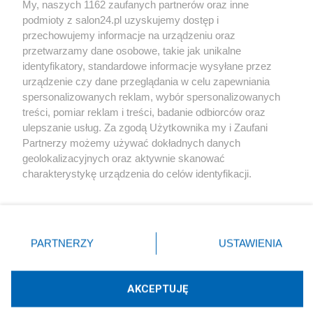
My, naszych 1162 zaufanych partnerów oraz inne
podmioty z salon24.pl uzyskujemy dostęp i
Społeczeństwo
przechowujemy informacje na urządzeniu oraz
przetwarzamy dane osobowe, takie jak unikalne
Kultura
identyfikatory, standardowe informacje wysyłane przez
urządzenie czy dane przeglądania w celu zapewniania
spersonalizowanych reklam, wybór spersonalizowanych
treści, pomiar reklam i treści, badanie odbiorców oraz
ulepszanie usług. Za zgodą Użytkownika my i Zaufani
X
Facebook
Instagram
Youtube
Partnerzy możemy używać dokładnych danych
geolokalizacyjnych oraz aktywnie skanować
charakterystykę urządzenia do celów identyfikacji.
Web Content Media sp. z o. o. © 2022
Ponieważ cenimy Twoją prywatność, prosimy o zgodę na
korzystanie z tych technologii poprzez kliknięcie
„Akceptuję”. Zgoda jest dobrowolna i zawsze możesz ją
Pomoc
O nas
Praca
Reklama
Kontakt
zmienić/wycofać klikając przycisk ustawień prywatności
PARTNERZY
USTAWIENIA
znajdujący się w lewym dolnym rogu strony
. Niektóre
rodzaje przetwarzania danych nie wymagają zgody
użytkownika, ale masz prawo sprzeciwić się takiemu
AKCEPTUJĘ
przetwarzaniu. Preferencje będą miały zastosowania tylko
Technologię dostarcza:
W3media.pl