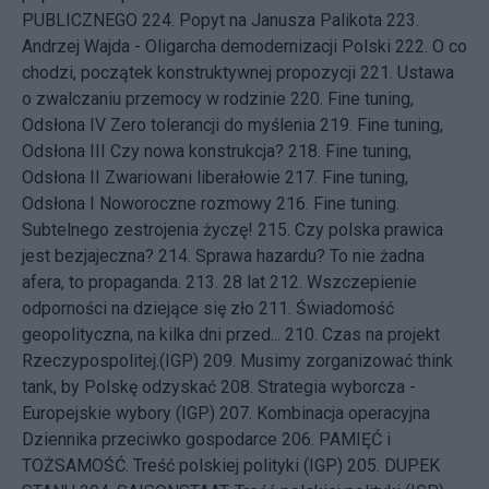
PUBLICZNEGO
224.
Popyt na Janusza Palikota
223.
Andrzej Wajda - Oligarcha demodernizacji Polski
222.
O co
chodzi, początek konstruktywnej propozycji
221.
Ustawa
o zwalczaniu przemocy w rodzinie
220.
Fine tuning,
Odsłona IV Zero tolerancji do myślenia
219.
Fine tuning,
Odsłona III Czy nowa konstrukcja?
218.
Fine tuning,
Odsłona II Zwariowani liberałowie
217.
Fine tuning,
Odsłona I Noworoczne rozmowy
216.
Fine tuning.
Subtelnego zestrojenia życzę!
215.
Czy polska prawica
jest bezjajeczna?
214.
Sprawa hazardu? To nie żadna
afera, to propaganda.
213.
28 lat
212.
Wszczepienie
odporności na dziejące się zło
211.
Świadomość
geopolityczna, na kilka dni przed...
210.
Czas na projekt
Rzeczypospolitej.(IGP)
209.
Musimy zorganizować think
tank, by Polskę odzyskać
208.
Strategia wyborcza -
Europejskie wybory (IGP)
207.
Kombinacja operacyjna
Dziennika przeciwko gospodarce
206.
PAMIĘĆ i
TOŻSAMOŚĆ. Treść polskiej polityki (IGP)
205.
DUPEK