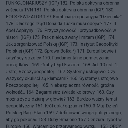
FUNKCJONARIUSZY. (IGP)
182.
Polska doktryna obronna
w ścieku TVN
181.
Polska doktryna obronna (IGP)
180.
BOLSZEWIZATOR
179.
Kombinacja operacyjna "Dziennika"
178.
Dlaczego rząd Donalda Tuska musi odejść?
177.
II
Apel Aspiryny
176.
Przyczynowość i przypadkowość w
historii (IGP)
175.
Ptak nielot, zwany limitem (IGP)
174.
Jak zorganizować Polskę (IGP)
173.
Instytut Geopolityki
Polskiej (IGP)
172.
Sprawa Bolka.*)
171.
Eurotalibowie i
katyńscy strzelcy
170.
Fundamentalne pomieszanie
porządków...
169.
Gruby błąd Erazma...
168.
Art. 10 ust. 1.
Ustrój Rzeczypospolitej...
167.
Systemy ustrojowe. Czy
wszyscy okuliści są kłamcami?
166.
Systemy ustrojowe
Rzeczpospolitej.
165.
Niebezpieczna równość, groźna
wolność...
164.
Zegarmistrz światła kolorowy.
163.
Czy
można żyć z dziurą w głowie?
162.
Bardzo ważny temat
geopolityczny
161.
Król oblał egzamin
160.
3 Maj. Dzień
Polskiej Racji Stanu
159.
Zdefiniować wroga politycznego,
aby go pokonać
158.
Duby Smalone
157.
Cenzura. Tybet w
Europie.
156.
Wracam do przerwanego wątku,...
155.
OBCY