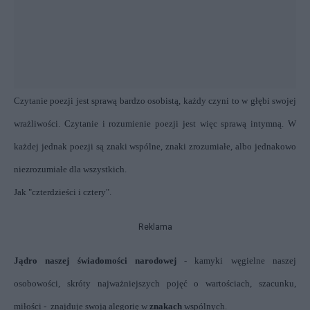
Czytanie poezji jest sprawą bardzo osobistą, każdy czyni to w głębi swojej
wrażliwości. Czytanie i rozumienie poezji jest więc sprawą intymną. W
każdej jednak poezji są znaki wspólne, znaki zrozumiałe, albo jednakowo
niezrozumiałe dla wszystkich.
Jak "czterdzieści i cztery".
Reklama
J
ądro naszej świadomości narodowej
- kamyki węgielne naszej
osobowości, skróty najważniejszych pojęć o wartościach, szacunku,
miłości - znajduje swoją alegorię w
znakach
wspólnych.