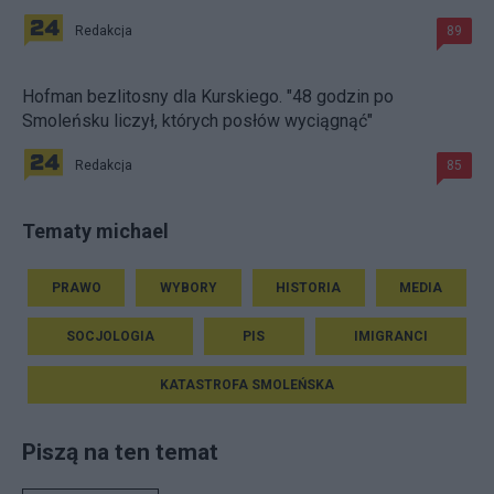
Redakcja
89
Hofman bezlitosny dla Kurskiego. "48 godzin po
Smoleńsku liczył, których posłów wyciągnąć"
Redakcja
85
Tematy michael
PRAWO
WYBORY
HISTORIA
MEDIA
SOCJOLOGIA
PIS
IMIGRANCI
KATASTROFA SMOLEŃSKA
Piszą na ten temat