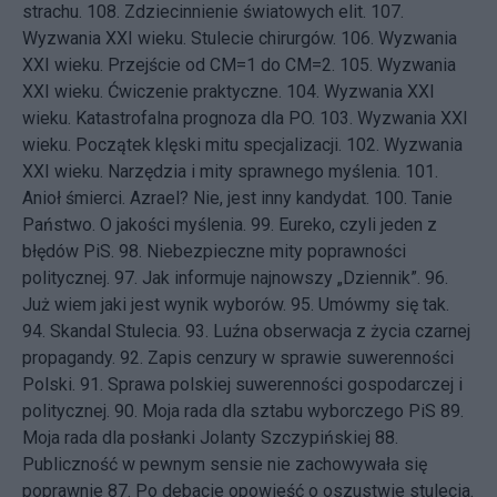
strachu.
108.
Zdziecinnienie światowych elit.
107.
Wyzwania XXI wieku. Stulecie chirurgów.
106.
Wyzwania
XXI wieku. Przejście od CM=1 do CM=2.
105.
Wyzwania
XXI wieku. Ćwiczenie praktyczne.
104.
Wyzwania XXI
wieku. Katastrofalna prognoza dla PO.
103.
Wyzwania XXI
wieku. Początek klęski mitu specjalizacji.
102.
Wyzwania
XXI wieku. Narzędzia i mity sprawnego myślenia.
101.
Anioł śmierci. Azrael? Nie, jest inny kandydat.
100.
Tanie
Państwo. O jakości myślenia.
99.
Eureko, czyli jeden z
błędów PiS.
98.
Niebezpieczne mity poprawności
politycznej.
97.
Jak informuje najnowszy „Dziennik”.
96.
Już wiem jaki jest wynik wyborów.
95.
Umówmy się tak.
94.
Skandal Stulecia.
93.
Luźna obserwacja z życia czarnej
propagandy.
92.
Zapis cenzury w sprawie suwerenności
Polski.
91.
Sprawa polskiej suwerenności gospodarczej i
politycznej.
90.
Moja rada dla sztabu wyborczego PiS
89.
Moja rada dla posłanki Jolanty Szczypińskiej
88.
Publiczność w pewnym sensie nie zachowywała się
poprawnie
87.
Po debacie opowieść o oszustwie stulecia.