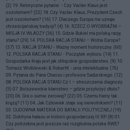
(2)
19.
Retoryczne pytanie: - Czy Vaclav Klaus jest
oszołomem? (22)
18.
Czy Vaclav Klaus, Prezydent Czech
jest oszołomem? (16)
17.
Dlaczego Europa nie uznaje
chrześcijańskiej tradycji? (4)
16.
RZECZ O WYOBRAŹNI –
MISJA IV WŁADZY (36)
15.
Gdzie Bukiel ma polską rację
stanu? (29)
14.
POLSKA RACJA STANU – Wolna Europa?
(37)
13.
RACJA STANU - Ważny moment historyczny. (60)
12.
POLSKA RACJA STANU - Początek wyboru. (14)
11.
Gospodarka Kraju jest jak chłopskie gospodarstwo. (9)
10.
Tomasz Wróblewski & RobertK - unia intelektualna. (76)
09.
Pytania do Pana Chaosu i profesora Sadurskiego. (12)
08.
POLSKA RACJA STANU Cz I – streszczenia diagnozy.
(5)
07.
Bolszewickie kłamstwo – gdzie przyłożyć dłuto?
(20)
06.
Gra o sumie zerowej? (22)
05.
Czemu hieny tak
krążą? (11)
04.
Jak Człowiek staje się niewolnikiem? (11)
03.
CUDOWNA MATERIA DO BATALII POLITYCZNEJ (19)
02.
Doktryna hałasu w historii gospodarczej III RP. (8)
01.
Czy potrzebna jest jeszcze raz rozgłośnia polska RWE?