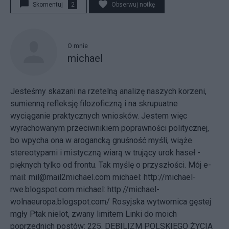
Skomentuj
2
Obserwuj notkę
O mnie
michael
Jesteśmy skazani na rzetelną analizę naszych korzeni,
sumienną refleksję filozoficzną i na skrupuatne
wyciąganie praktycznych wniosków. Jestem więc
wyrachowanym przeciwnikiem poprawności politycznej,
bo wpycha ona w arogancką gnuśność myśli, wiąże
stereotypami i mistyczną wiarą w trujący urok haseł -
pięknych tylko od frontu. Tak myślę o przyszłości.
Mój e-
mail:
mil@mail2michael.com
michael:
http://michael-
rwe.blogspot.com
michael:
http://michael-
wolnaeuropa.blogspot.com/
Rosyjska wytwornica gęstej
mgły
Ptak nielot, zwany limitem Linki do moich
poprzednich postów: 225.
DEBILIZM POLSKIEGO ŻYCIA