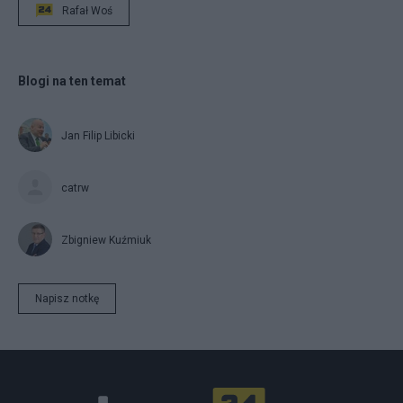
Rafał Woś
Blogi na ten temat
Jan Filip Libicki
catrw
Zbigniew Kuźmiuk
Napisz notkę