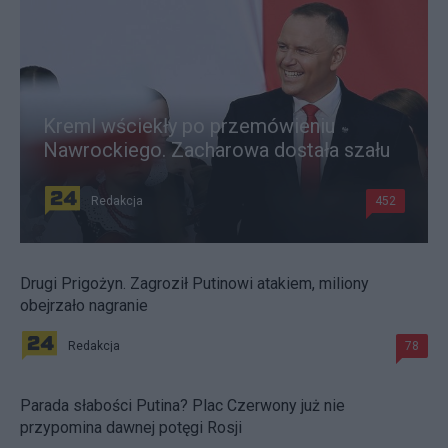
Kreml wściekły po przemówieniu
Nawrockiego. Zacharowa dostała szału
Redakcja
452
Drugi Prigożyn. Zagroził Putinowi atakiem, miliony
obejrzało nagranie
Redakcja
78
Parada słabości Putina? Plac Czerwony już nie
przypomina dawnej potęgi Rosji