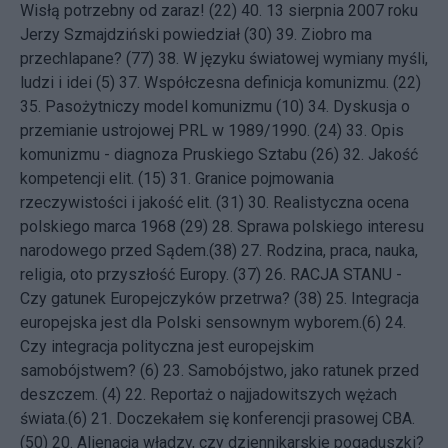
Wisłą potrzebny od zaraz! (22)
40.
13 sierpnia 2007 roku
Jerzy Szmajdziński powiedział (30)
39.
Ziobro ma
przechlapane? (77)
38.
W języku światowej wymiany myśli,
ludzi i idei (5)
37.
Współczesna definicja komunizmu. (22)
35.
Pasożytniczy model komunizmu (10)
34.
Dyskusja o
przemianie ustrojowej PRL w 1989/1990. (24)
33.
Opis
komunizmu - diagnoza Pruskiego Sztabu (26)
32.
Jakość
kompetencji elit. (15)
31.
Granice pojmowania
rzeczywistości i jakość elit. (31)
30.
Realistyczna ocena
polskiego marca 1968 (29)
28.
Sprawa polskiego interesu
narodowego przed Sądem.(38)
27.
Rodzina, praca, nauka,
religia, oto przyszłość Europy. (37)
26.
RACJA STANU -
Czy gatunek Europejczyków przetrwa? (38)
25.
Integracja
europejska jest dla Polski sensownym wyborem.(6)
24.
Czy integracja polityczna jest europejskim
samobójstwem? (6)
23.
Samobójstwo, jako ratunek przed
deszczem. (4)
22.
Reportaż o najjadowitszych wężach
świata.(6)
21.
Doczekałem się konferencji prasowej CBA.
(50)
20.
Alienacja władzy, czy dziennikarskie pogaduszki?