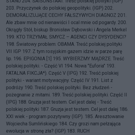
STANU
204.
SAISONSTAAT. Treść polskiej polityki (IGP)
203.
Przyczynek do polskiej geopolityki. (IGP)
202.
DEMORALIZUJĄCE CECHY FAŁSZYWYCH DIAGNOZ
201.
Ale zbaw mnie od nienawiści I ocal mnie od pogardy.
200.
Okrągły Stół, biskup Bronisław Dębowski i Angela Merkel
199.
KTO TRZYMAŁ SMYCZ – AGENCI CZY DYSYDENCI?
198.
Światowy problem: OBAMA. Treść polskiej polityki
VII IGP
197.
Z tym rosyjskim gazem idzie w parze parę
lip.
196.
EPIGONIA [1]
195.
WYBIERZMY MĄDRZE. Treść
polskiej polityki. - Część VI
194.
Nowa "Euforia"
193.
FATALNA FIKCJA*). Część V (IPG)
192.
Treść polskiej
polityki - wariant motywacyjny. Część IV
191.
List z
podróży
190.
Treść polskiej polityki. Bez złudzeń -
pożegnanie z mitami.
189.
Treść polskiej polityki. Część II
(IPG)
188.
Gruzja jest testem. Cel jest dalej - Treść
polskiej polityki
187.
Gruzja jest testem. Cel jest dalej
186.
XXI wiek - program pozytywny (IGP).
185.
Aresztowanie
Wojciecha Sumlińskiego
184.
Czy grozi nam pełzająca
ewolucja w stronę zła? (IGP)
183.
RUCH