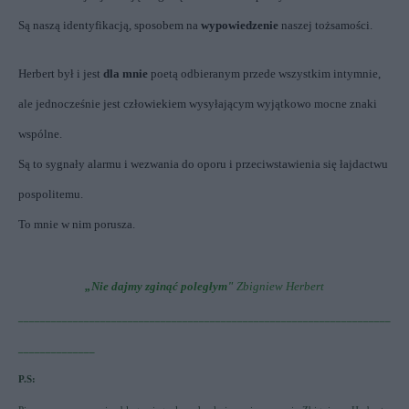
Są naszą identyfikacją, sposobem na
wypowiedzenie
naszej tożsamości.
Herbert był i jest
dla mnie
poetą odbieranym przede wszystkim intymnie,
ale jednocześnie jest człowiekiem wysyłającym wyjątkowo mocne znaki
wspólne.
Są to sygnały alarmu i wezwania do oporu i przeciwstawienia się łajdactwu
pospolitemu.
To mnie w nim porusza.
„Nie dajmy zginąć poległym"
Zbigniew Herbert
____________________________________________________________________
______________
P.S: