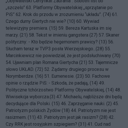
„Obywatelski Certyfikat Zaufania”. Sobotni list do
„szczelo”
63.
Platformy Obywatelskiej „sprzątanie po
PiS”
62.
Krok do przodu w zrozumieniu “układu”. (74)
61.
Czego durny Giertych nie wie? (10)
60.
Wywiad
telewizyjny premiera. (15)
59.
Bereza Kartuska im się
marzy. (21)
58.
Tekst w imieniu gangstera (27)
57.
Skaner
polityczny: - Kto będzie hegemonem prawicy? (13)
56.
Słucham teraz w TVP3 posła Wierzejskiego...(28)
55.
Marcinkiewicz nie powiedział, że jest podsłuchiwany (70)
54.
Ujawniam plan Romana Giertycha (21)
53.
Tajemnicze
słowo UKŁAD. (72)
52.
Żądamy drugiego procesu w
Norymberdze. (16)
51.
Eumenesie. (23)
50.
Fachowe
opinie o rządzie PiS: - Szkoda, że padają, (14)
49.
Polityczne tchórzostwo Platformy Obywatelskiej, (14)
48.
Wiwisekcja wyborcza.(3)
47.
Michaelu, najbliższe dni będą
decydujące dla Polski. (15)
46.
Zaprzęganie nauki. (2)
45.
Patriotyzm polskich Żydów (18)
44.
Patriotyzm nie jest
rasizmem. (11)
43.
Patriotyzm jest jak rasizm? (28)
42.
Czy RRK jest rosyjskim szpiegiem? (31)
41.
Cud nad