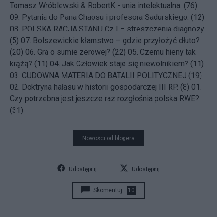
Tomasz Wróblewski & RobertK - unia intelektualna. (76)
09.
Pytania do Pana Chaosu i profesora Sadurskiego. (12)
08.
POLSKA RACJA STANU Cz I – streszczenia diagnozy.
(5)
07.
Bolszewickie kłamstwo – gdzie przyłożyć dłuto?
(20)
06.
Gra o sumie zerowej? (22)
05.
Czemu hieny tak
krążą? (11)
04.
Jak Człowiek staje się niewolnikiem? (11)
03.
CUDOWNA MATERIA DO BATALII POLITYCZNEJ (19)
02.
Doktryna hałasu w historii gospodarczej III RP. (8)
01.
Czy potrzebna jest jeszcze raz rozgłośnia polska RWE?
(31)
Nowości od blogera
Udostępnij
Udostępnij
Skomentuj
10