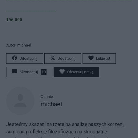
___________________________
196.000
Autor: michael
Udostępnij
Udostępnij
Lubię to!
Skomentuj
10
Obserwuj notkę
O mnie
michael
Jesteśmy skazani na rzetelną analizę naszych korzeni,
sumienną refleksję filozoficzną i na skrupuatne