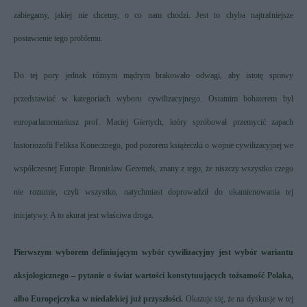
zabiegamy, jakiej nie chcemy, o co nam chodzi. Jest to chyba najtrafniejsze
postawienie tego problemu.
Do tej pory jednak różnym mądrym brakowało odwagi, aby istotę sprawy
przedstawiać w kategoriach wyboru cywilizacyjnego. Ostatnim bohaterem był
europarlamentariusz prof. Maciej Giertych, który spróbował przemycić zapach
historiozofii Feliksa Konecznego, pod pozorem książeczki o wojnie cywilizacyjnej we
współczesnej Europie. Bronisław Geremek, znany z tego, że niszczy wszystko czego
nie rozumie, czyli wszystko, natychmiast doprowadził do ukamienowania tej
inicjatywy. A to akurat jest właściwa droga.
Pierwszym wyborem definiującym wybór cywilizacyjny jest wybór wariantu
aksjologicznego – pytanie o świat wartości konstytuujących tożsamość Polaka,
albo Europejczyka w niedalekiej już przyszłości.
Okazuje się, że na dyskusje w tej