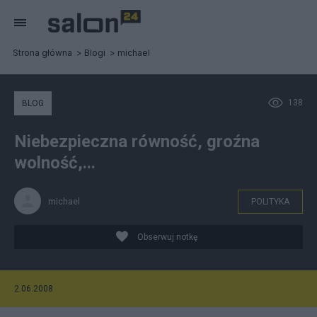
Strona główna
Blogi
michael
138
BLOG
Niebezpieczna równość, groźna
wolność,...
michael
POLITYKA
Obserwuj notkę
2.06.2008