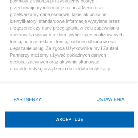
podmioty z salon24.pl uzyskujemy dostęp i
Polityka
przechowujemy informacje na urządzeniu oraz
przetwarzamy dane osobowe, takie jak unikalne
Rok z Nawrockim. Głośne weta, sojusz z USA i
identyfikatory, standardowe informacje wysyłane przez
powrót do Trójmorza
urządzenie czy dane przeglądania w celu zapewniania
spersonalizowanych reklam, wybór spersonalizowanych
Redakcja
treści, pomiar reklam i treści, badanie odbiorców oraz
ulepszanie usług. Za zgodą Użytkownika my i Zaufani
Partnerzy możemy używać dokładnych danych
geolokalizacyjnych oraz aktywnie skanować
Polityka
charakterystykę urządzenia do celów identyfikacji.
Ponieważ cenimy Twoją prywatność, prosimy o zgodę na
Fidesz zbojkotuje wybór nowego prezydenta
korzystanie z tych technologii poprzez kliknięcie
Węgier. "Był ostatnim legalnym"
„Akceptuję”. Zgoda jest dobrowolna i zawsze możesz ją
zmienić/wycofać klikając przycisk ustawień prywatności
PARTNERZY
USTAWIENIA
Redakcja
znajdujący się w lewym dolnym rogu strony
. Niektóre
rodzaje przetwarzania danych nie wymagają zgody
użytkownika, ale masz prawo sprzeciwić się takiemu
AKCEPTUJĘ
przetwarzaniu. Preferencje będą miały zastosowania tylko
na tej witrynie.