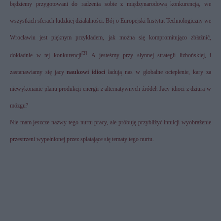
będziemy przygotowani do radzenia sobie z międzynarodową konkurencją, we
wszystkich sferach ludzkiej działalności. Bój o Europejski Instytut Technologiczny we
Wrocławiu jest pięknym przykładem, jak można się kompromitująco zbłaźnić,
[3]
dokładnie w tej konkurencji
. A jesteśmy przy słynnej strategii lizbońskiej, i
zastanawiamy się jacy
naukowi idioci
ładują nas w globalne ocieplenie, kary za
niewykonanie planu produkcji energii z alternatywnych źródeł. Jacy idioci z dziurą w
mózgu?
Nie mam jeszcze nazwy tego nurtu pracy, ale próbuję przybliżyć intuicji wyobrażenie
przestrzeni wypełnionej przez splatające się tematy tego nurtu.