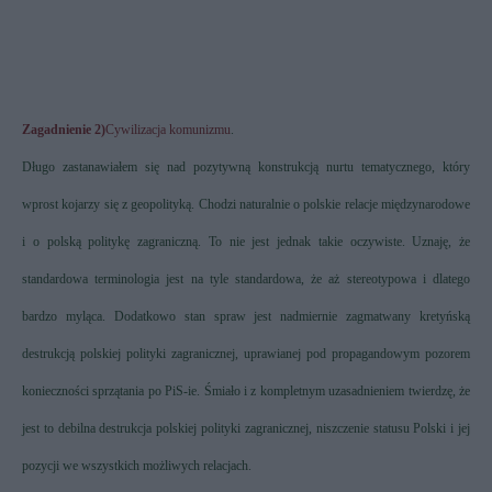
Zagadnienie 2)
Cywilizacja komunizmu
.
Długo zastanawiałem się nad pozytywną konstrukcją nurtu tematycznego, który
wprost kojarzy się z geopolityką. Chodzi naturalnie o polskie relacje międzynarodowe
i o polską politykę zagraniczną. To nie jest jednak takie oczywiste. Uznaję, że
standardowa terminologia jest na tyle standardowa, że aż stereotypowa i dlatego
bardzo myląca. Dodatkowo stan spraw jest nadmiernie zagmatwany kretyńską
destrukcją polskiej polityki zagranicznej, uprawianej pod propagandowym pozorem
konieczności sprzątania po PiS-ie. Śmiało i z kompletnym uzasadnieniem twierdzę, że
jest to debilna destrukcja polskiej polityki zagranicznej, niszczenie statusu Polski i jej
pozycji we wszystkich możliwych relacjach.