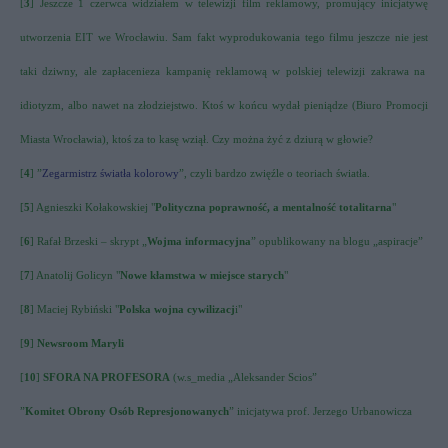
[
3
] Jeszcze 1 czerwca widziałem w telewizji film reklamowy, promujący inicjatywę
utworzenia EIT we Wrocławiu. Sam fakt wyprodukowania tego filmu jeszcze nie jest
taki dziwny, ale zapłacenieza kampanię reklamową w polskiej telewizji zakrawa na
idiotyzm, albo nawet na złodziejstwo. Ktoś w końcu wydał pieniądze (Biuro Promocji
Miasta Wrocławia), ktoś za to kasę wziął. Czy można żyć z dziurą w głowie?
[
4
] ”
Zegarmistrz światła kolorowy
”, czyli bardzo zwięźle o teoriach światła.
[
5
] Agnieszki Kołakowskiej "
Polityczna poprawność, a mentalność totalitarna
"
[
6
] Rafał Brzeski – skrypt „
Wojma informacyjna
” opublikowany na blogu „
aspiracje
”
[
7
]
Anatolij Golicyn "
Nowe kłamstwa w miejsce starych
"
[
8
] Maciej Rybiński "
Polska wojna cywilizacj
i"
[
9
]
Newsroom Maryli
[
10
]
SFORA NA PROFESORA
(w.s_media „Aleksander Scios”
”
Komitet Obrony Osób Represjonowanych
” inicjatywa prof. Jerzego Urbanowicza
____________________________________________________________________