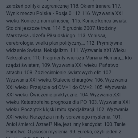
założeń polityki zagranicznej
118.
Okiem trenera
117.
Wynik meczu Polska - Rosja 0 : 12
116.
Wyzwania XXI
wieku. Koniec z normalnością.
115.
Koniec końca świata.
Sto dni jeszcze trwa.
114.
5 grudnia 2007. Urodziny
Marszałka Józefa Piłsudskiego.
113.
Venissa,
cerebrologia, wielki plan polityczny,...
112.
Prymitywne
widzenie Świata. Neksjalizm.
111.
Wyzwania XXI Wieku.
Neksjalizm.
110.
Fragmenty wiersza Mariana Hemara,... kto
rządzi światem,
109.
Wyzwania XXI wieku. Państwo
strachu.
108.
Zdziecinnienie światowych elit.
107.
Wyzwania XXI wieku. Stulecie chirurgów.
106.
Wyzwania
XXI wieku. Przejście od CM=1 do CM=2.
105.
Wyzwania
XXI wieku. Ćwiczenie praktyczne.
104.
Wyzwania XXI
wieku. Katastrofalna prognoza dla PO.
103.
Wyzwania XXI
wieku. Początek klęski mitu specjalizacji.
102.
Wyzwania
XXI wieku. Narzędzia i mity sprawnego myślenia.
101.
Anioł śmierci. Azrael? Nie, jest inny kandydat.
100.
Tanie
Państwo. O jakości myślenia.
99.
Eureko, czyli jeden z