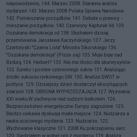
niepowodzenie,
144.
Marzec 2008. Staranna analiza
wydarzeń
143.
Marzec 2008 Polska Sprawa Narodowa
142.
Pomieszanie porządków.
141.
Debata o prawicy -
mieszanie porządków.
140.
Czerwony Kapturek 66
139.
Oszukana demokracja cd
138.
Słuchałem dzisiaj
przemówienia Jarosława Kaczyńskiego
137.
Jerzy
Czartoryski "Czarna Lista" Ministra Sikorskiego
136.
"Oszukana demokracja" (Pisze się)
135.
Moje boje nad
Bzdurą
134.
Herbert?
133.
Nie ma litości dla skurwysynów
132.
Eureko i postaw czerwonego sukna
131.
Analizując
źródło sukcesu rynkowego GW.
130.
Analiza SWOT w
polityce.
129.
Dzisiejszy dzień dostarczył ekscytujących
zdarzeń
128.
OBRONA WYPRZEDZAJĄCA
127.
Wyzwania
XXI wieku.W zachwycie nad cudzym bełkotem.
126.
Bezpieczeństwo energetyczne Europy zagrożone.
125.
Bardzo ciekawa dyskusja miała miejsce.
124.
Nudziarze a
nauka uczciwego myślenia.
123.
Nudziarze.
122.
Wychowanie klasyczne
121.
2008 Ku pokrzepieniu serc
120.
Siedziałem w jednej celi z mordercą
119.
Analiza