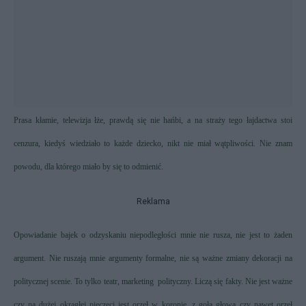
Prasa kłamie, telewizja łże, prawdą się nie hańbi, a na straży tego łajdactwa stoi
cenzura, kiedyś wiedziało to każde dziecko, nikt nie miał wątpliwości. Nie znam
powodu, dla którego miało by się to odmienić.
Reklama
Opowiadanie bajek o odzyskaniu niepodległości mnie nie rusza, nie jest to żaden
argument. Nie ruszają mnie argumenty formalne, nie są ważne zmiany dekoracji na
politycznej scenie. To tylko teatr, marketing
polityczny. Liczą się fakty. Nie jest ważne
czy na dużej okrągłej pieczęci jest orzeł w koronie, z gołą głową czy nawet orzeł