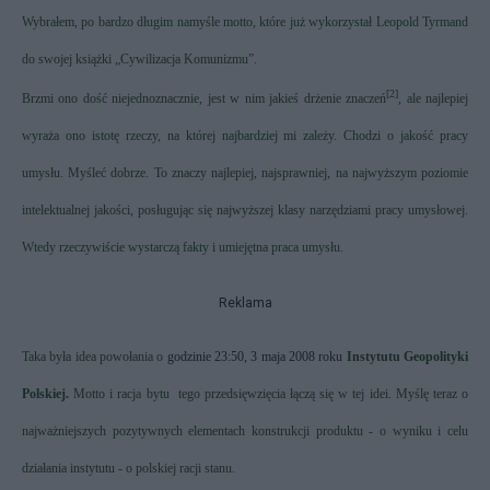
Wybrałem, po bardzo długim namyśle motto, które już wykorzystał Leopold Tyrmand
do swojej książki „Cywilizacja Komunizmu”.
[2]
Brzmi ono dość niejednoznacznie, jest w nim jakieś drżenie znaczeń
, ale najlepiej
wyraża ono istotę rzeczy, na której najbardziej mi zależy. Chodzi o jakość pracy
umysłu. Myśleć dobrze. To znaczy najlepiej, najsprawniej, na najwyższym poziomie
intelektualnej jakości, posługując się najwyższej klasy narzędziami pracy umysłowej.
Wtedy rzeczywiście wystarczą fakty i umiejętna praca umysłu.
Reklama
Taka była idea powołania o
godzinie 23:50, 3 maja 2008 roku
Instytutu Geopolityki
Polskiej.
Motto i racja bytu
tego przedsięwzięcia łączą się w tej idei. Myślę teraz o
najważniejszych pozytywnych elementach konstrukcji produktu - o wyniku i celu
działania instytutu - o polskiej racji stanu.