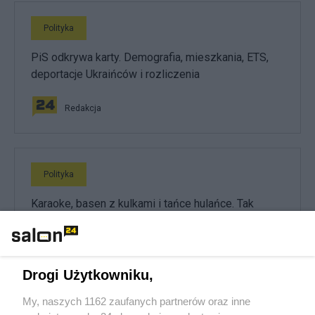
Polityka
PiS odkrywa karty. Demografia, mieszkania, ETS,
deportacje Ukraińców i rozliczenia
Redakcja
Polityka
Karaoke, basen z kulkami i tańce hulańce. Tak
resort "przepalał" publiczną kasę
Redakcja
Drogi Użytkowniku,
My, naszych 1162 zaufanych partnerów oraz inne