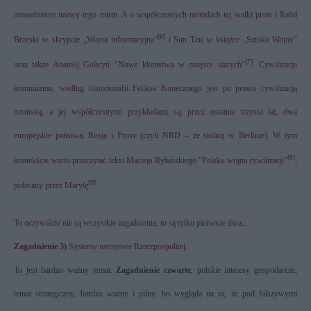
uzasadnienie nazwy tego nurtu. A o współczesnych metodach tej walki pisze i Rafał
[6]
Brzeski w skrypcie „Wojna informacyjna”
i Sun Tzu w książce „Sztuka Wojny”
[7]
oraz także
Anatolij Golicyn "Nowe kłamstwa w miejsce starych"
. Cywilizacja
komunizmu, według historiozofii Feliksa Konecznego jest po prostu cywilizacją
turańską, a jej współczesnymi przykładami są, przez ostatnie trzysta lat, dwa
europejskie państwa, Rosja i Prusy (czyli NRD – ze stolicą w Berlinie). W tym
[8]
kontekście warto przeczytać tekst Macieja Rybińskiego "Polska wojna cywilizacji"
,
[9]
polecany przez Marylę
.
To oczywiście nie są wszystkie zagadnienia, to są tylko pierwsze dwa...
Zagadnienie 3)
Systemy ustrojowe Rzeczpospolitej.
To jest bardzo ważny temat.
Zagadnienie czwarte
, polskie interesy gospodarcze,
temat strategiczny, bardzo ważny i pilny, bo wygląda na to, że pod fałszywymi