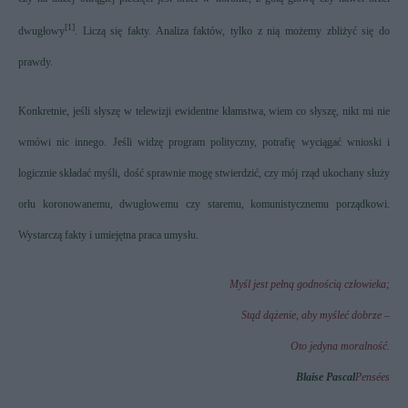
[1]
dwugłowy
. Liczą się fakty. Analiza faktów, tylko z nią możemy zbliżyć się do
prawdy.
Konkretnie, jeśli słyszę w telewizji ewidentne kłamstwa, wiem co słyszę, nikt mi nie
wmówi nic innego. Jeśli widzę program polityczny, potrafię wyciągać wnioski i
logicznie składać myśli, dość sprawnie mogę stwierdzić, czy mój rząd ukochany służy
orłu koronowanemu, dwugłowemu czy staremu, komunistycznemu porządkowi.
Wystarczą fakty i umiejętna praca umysłu.
Myśl jest pełną godnością człowieka;
Stąd dążenie, aby myśleć dobrze –
Oto jedyna moralność.
Blaise Pascal
Pensées