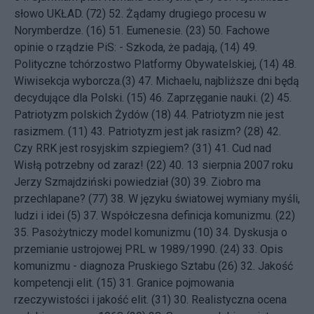
słowo UKŁAD. (72)
52.
Żądamy drugiego procesu w
Norymberdze. (16)
51.
Eumenesie. (23)
50.
Fachowe
opinie o rządzie PiS: - Szkoda, że padają, (14)
49.
Polityczne tchórzostwo Platformy Obywatelskiej, (14)
48.
Wiwisekcja wyborcza.(3)
47.
Michaelu, najbliższe dni będą
decydujące dla Polski. (15)
46.
Zaprzęganie nauki. (2)
45.
Patriotyzm polskich Żydów (18)
44.
Patriotyzm nie jest
rasizmem. (11)
43.
Patriotyzm jest jak rasizm? (28)
42.
Czy RRK jest rosyjskim szpiegiem? (31)
41.
Cud nad
Wisłą potrzebny od zaraz! (22)
40.
13 sierpnia 2007 roku
Jerzy Szmajdziński powiedział (30)
39.
Ziobro ma
przechlapane? (77)
38.
W języku światowej wymiany myśli,
ludzi i idei (5)
37.
Współczesna definicja komunizmu. (22)
35.
Pasożytniczy model komunizmu (10)
34.
Dyskusja o
przemianie ustrojowej PRL w 1989/1990. (24)
33.
Opis
komunizmu - diagnoza Pruskiego Sztabu (26)
32.
Jakość
kompetencji elit. (15)
31.
Granice pojmowania
rzeczywistości i jakość elit. (31)
30.
Realistyczna ocena