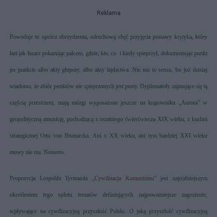
Reklama
Powoduje to oprócz obrzydzenia, odruchową chęć przyjęcia postawy krytyka, który
łazi jak łazarz pokazując palcem, gdzie, kto, co
i kiedy spieprzył, dokumentując punkt
po punkcie albo akty głupoty, albo akty łajdactwa. Nie ma to sensu, bo już dzisiaj
wiadomo, że zbiór punktów nie spieprzonych jest pusty. Dyplomatoły zajmujące się tą
częścią przestrzeni, mają mózgi wyposażone jeszcze na krążowniku „Aurora” w
geopolityczną amunicję, pochodzącą z ostatniego ćwierćwiecza XIX wieku, z kuchni
strategicznej Otto von Bismarcka. Ani o XX wieku, ani tym bardziej XXI wieku
mowy nie ma. Nonsens.
Propozycja Leopolda Tyrmanda „
Cywilizacja Komunizmu
” jest najtrafniejszym
określeniem tego splotu tematów definiujących najpoważniejsze zagrożenie,
wpływające na cywilizacyjną przyszłość Polski. O jaką przyszłość cywilizacyjną