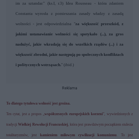
im za sztandar." (ks.I, r.3) Idea Rousseau - która zdaniem
Constanta wyrosła z pomieszania zasady władzy z zasadą
wolności - jest odpowiedzialna "
za większość przeszkód, z
jakimi ustanawianie wolności się spotykało (...), za gros
nadużyć, jakie wkradają się do wszelkich rządów (...) i za
większość zbrodni, jakie następują po społecznych konfliktach
i politycznych wstrząsach.
" (ibid.)
Reklama
To dlatego tytułowa wolność jest groźna.
Ten cytat, jest a propos „
współczesnych europejskich korzeni
”, wywiedzionych z
tradycji
Wielkiej Rewolucji Francuskiej
, która jest prawdziwym początkiem stulecia
totalitaryzmów, jest
kamieniem milowym cywilizacji komunizmu
. To jest