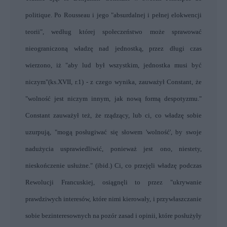
politique. Po Rousseau i jego "absurdalnej i pełnej elokwencji
teorii", według której społeczeństwo może sprawować
nieograniczoną władzę nad jednostką, przez długi czas
wierzono, iż "aby lud był wszystkim, jednostka musi być
niczym"(ks.XVII, r.1) - z czego wynika, zauważył Constant, że
"wolność jest niczym innym, jak nową formą despotyzmu."
Constant zauważył też, że rządzący, lub ci, co władzę sobie
uzurpują, "mogą posługiwać się słowem 'wolność', by swoje
nadużycia usprawiedliwić, ponieważ jest ono, niestety,
nieskończenie usłużne." (ibid.) Ci, co przejęli władzę podczas
Rewolucji Francuskiej, osiągnęli to przez "ukrywanie
prawdziwych interesów, które nimi kierowały, i przywłaszczanie
sobie bezinteresownych na pozór zasad i opinii, które posłużyły