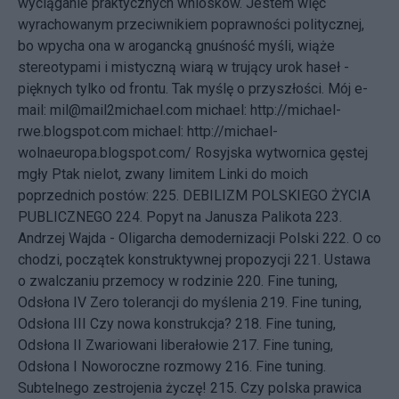
wyciąganie praktycznych wniosków. Jestem więc
wyrachowanym przeciwnikiem poprawności politycznej,
bo wpycha ona w arogancką gnuśność myśli, wiąże
stereotypami i mistyczną wiarą w trujący urok haseł -
pięknych tylko od frontu. Tak myślę o przyszłości.
Mój e-
mail:
mil@mail2michael.com
michael:
http://michael-
rwe.blogspot.com
michael:
http://michael-
wolnaeuropa.blogspot.com/
Rosyjska wytwornica gęstej
mgły
Ptak nielot, zwany limitem Linki do moich
poprzednich postów: 225.
DEBILIZM POLSKIEGO ŻYCIA
PUBLICZNEGO
224.
Popyt na Janusza Palikota
223.
Andrzej Wajda - Oligarcha demodernizacji Polski
222.
O co
chodzi, początek konstruktywnej propozycji
221.
Ustawa
o zwalczaniu przemocy w rodzinie
220.
Fine tuning,
Odsłona IV Zero tolerancji do myślenia
219.
Fine tuning,
Odsłona III Czy nowa konstrukcja?
218.
Fine tuning,
Odsłona II Zwariowani liberałowie
217.
Fine tuning,
Odsłona I Noworoczne rozmowy
216.
Fine tuning.
Subtelnego zestrojenia życzę!
215.
Czy polska prawica