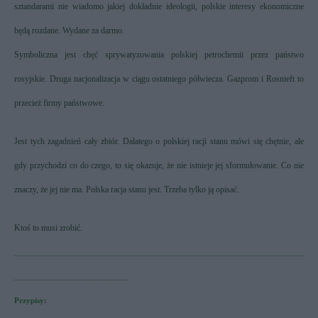
sztandarami nie wiadomo jakiej dokładnie ideologii, polskie interesy ekonomiczne
będą rozdane. Wydane za darmo.
Symboliczna jest chęć sprywatyzowania polskiej petrochemii przez państwo
rosyjskie. Druga nacjonalizacja w ciągu ostatniego półwiecza. Gazprom i Rosnieft to
przecież firmy państwowe.
Jest tych zagadnień cały zbiór.
Dalatego o polskiej racji stanu mówi się chętnie, ale
gdy przychodzi co do czego, to się okazuje, że nie istnieje jej sformułowanie. Co nie
znaczy, że jej nie ma. Polska racja stanu jest. Trzeba tylko ją opisać.
Ktoś to musi zrobić.
____________________________________________________________________
___________________________
Przypisy: