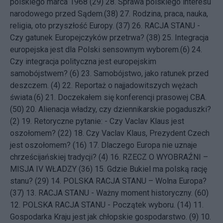
polskiego marca 1968 (29)
28.
Sprawa polskiego interesu
narodowego przed Sądem.(38)
27.
Rodzina, praca, nauka,
religia, oto przyszłość Europy. (37)
26.
RACJA STANU -
Czy gatunek Europejczyków przetrwa? (38)
25.
Integracja
europejska jest dla Polski sensownym wyborem.(6)
24.
Czy integracja polityczna jest europejskim
samobójstwem? (6)
23.
Samobójstwo, jako ratunek przed
deszczem. (4)
22.
Reportaż o najjadowitszych wężach
świata.(6)
21.
Doczekałem się konferencji prasowej CBA.
(50)
20.
Alienacja władzy, czy dziennikarskie pogaduszki?
(2)
19.
Retoryczne pytanie: - Czy Vaclav Klaus jest
oszołomem? (22)
18.
Czy Vaclav Klaus, Prezydent Czech
jest oszołomem? (16)
17.
Dlaczego Europa nie uznaje
chrześcijańskiej tradycji? (4)
16.
RZECZ O WYOBRAŹNI –
MISJA IV WŁADZY (36)
15.
Gdzie Bukiel ma polską rację
stanu? (29)
14.
POLSKA RACJA STANU – Wolna Europa?
(37)
13.
RACJA STANU - Ważny moment historyczny. (60)
12.
POLSKA RACJA STANU - Początek wyboru. (14)
11.
Gospodarka Kraju jest jak chłopskie gospodarstwo. (9)
10.