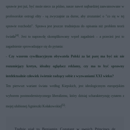
sprawie jest już, być może nieco za późno, nasze nawet najbardziej zaawansowane w
profesorskie ostrogi elity - są zwyczajnie za durne, aby zrozumieć o "co się w tej
sprawie rozchodzi". Sprawa jest jeszcze trudniejsza do opisania niż problem teorii
[4]
światła
. Jest to naprawdę skomplikowany węzeł zagadnień – a przecież jest to
zagadnienie sprowadzające się do pytania:
- Czy wzorem cywilizacyjnym obywatela Polski za lat parę ma być nic nie
rozumiejący kretyn, idealny oglądacz reklamy, czy ma to być sprawny
intelektualnie człowiek świetnie radzący sobie z wyzwaniami XXI wieku?
Ten pierwszt wariant świata według Kiepskich, jest ideologicznym europejskim
wyborem postmodernistycznego liberalizmu, który dzisiaj scharakteryzuję cytatem z
[5]
mojej ulubionej Agnieszki Kołakowskiej
:
Trafnie ujął to Benjamin Constant w swoich Principes de