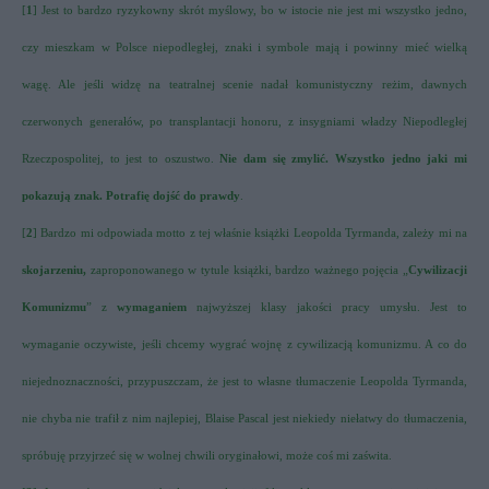
[
1
] Jest to bardzo ryzykowny skrót myślowy, bo w istocie nie jest mi wszystko jedno,
czy mieszkam w Polsce niepodległej, znaki i symbole mają i powinny mieć wielką
wagę. Ale jeśli widzę na teatralnej scenie nadał komunistyczny reżim, dawnych
czerwonych generałów, po transplantacji honoru, z insygniami władzy Niepodległej
Rzeczpospolitej, to jest to oszustwo.
Nie dam się zmylić. Wszystko jedno jaki mi
pokazują znak. Potrafię dojść do prawdy
.
[
2
] Bardzo mi odpowiada motto z tej właśnie książki Leopolda Tyrmanda, zależy mi na
skojarzeniu,
zaproponowanego w tytule książki, bardzo ważnego pojęcia „
Cywilizacji
Komunizmu
” z
wymaganiem
najwyższej klasy jakości pracy umysłu. Jest to
wymaganie oczywiste, jeśli chcemy wygrać wojnę z cywilizacją komunizmu. A co do
niejednoznaczności, przypuszczam, że jest to własne tłumaczenie Leopolda Tyrmanda,
nie chyba nie trafił z nim najlepiej, Blaise Pascal jest niekiedy niełatwy do tłumaczenia,
spróbuję przyjrzeć się w wolnej chwili oryginałowi, może coś mi zaświta.