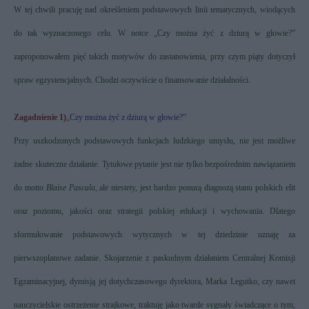
W tej chwili pracuję nad określeniem podstawowych linii tematycznych, wiodących
do tak wyznaczonego celu. W notce „Czy można żyć z dziurą w głowie?”
zaproponowałem pięć takich motywów do zastanowienia, przy czym piąty dotyczył
spraw egzystencjalnych. Chodzi oczywiście o finansowanie działalności.
Zagadnienie 1)
„
Czy można żyć z dziurą w głowie?
”
Przy uszkodzonych podstawowych funkcjach ludzkiego umysłu, nie jest możliwe
żadne skuteczne działanie. Tytułowe pytanie jest nie tylko bezpośrednim nawiązaniem
do motto
Blaise Pascala
, ale niestety, jest bardzo ponurą diagnozą stanu polskich elit
oraz poziomu, jakości oraz strategii polskiej edukacji i wychowania. Dlatego
sformułowanie podstawowych wytycznych w tej dziedzinie uznaję za
pierwszoplanowe zadanie. Skojarzenie z paskudnym działaniem Centralnej Komisji
Egzaminacyjnej, dymisją jej dotychczasowego dyrektora, Marka Legutko, czy nawet
nauczycielskie ostrzeżenie strajkowe, traktuję jako twarde sygnały świadczące o tym,