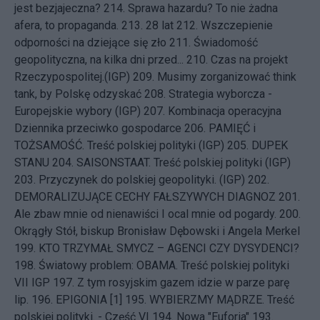
jest bezjajeczna?
214.
Sprawa hazardu? To nie żadna
afera, to propaganda.
213.
28 lat
212.
Wszczepienie
odporności na dziejące się zło
211.
Świadomość
geopolityczna, na kilka dni przed...
210.
Czas na projekt
Rzeczypospolitej.(IGP)
209.
Musimy zorganizować think
tank, by Polskę odzyskać
208.
Strategia wyborcza -
Europejskie wybory (IGP)
207.
Kombinacja operacyjna
Dziennika przeciwko gospodarce
206.
PAMIĘĆ i
TOŻSAMOŚĆ. Treść polskiej polityki (IGP)
205.
DUPEK
STANU
204.
SAISONSTAAT. Treść polskiej polityki (IGP)
203.
Przyczynek do polskiej geopolityki. (IGP)
202.
DEMORALIZUJĄCE CECHY FAŁSZYWYCH DIAGNOZ
201.
Ale zbaw mnie od nienawiści I ocal mnie od pogardy.
200.
Okrągły Stół, biskup Bronisław Dębowski i Angela Merkel
199.
KTO TRZYMAŁ SMYCZ – AGENCI CZY DYSYDENCI?
198.
Światowy problem: OBAMA. Treść polskiej polityki
VII IGP
197.
Z tym rosyjskim gazem idzie w parze parę
lip.
196.
EPIGONIA [1]
195.
WYBIERZMY MĄDRZE. Treść
polskiej polityki. - Część VI
194.
Nowa "Euforia"
193.