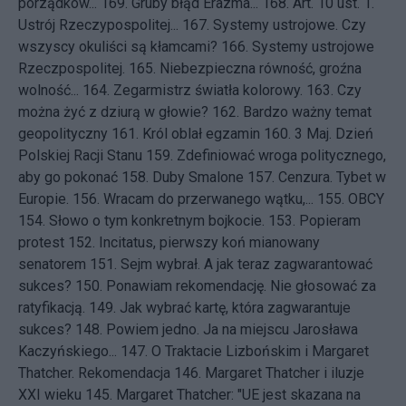
porządków...
169.
Gruby błąd Erazma...
168.
Art. 10 ust. 1.
Ustrój Rzeczypospolitej...
167.
Systemy ustrojowe. Czy
wszyscy okuliści są kłamcami?
166.
Systemy ustrojowe
Rzeczpospolitej.
165.
Niebezpieczna równość, groźna
wolność...
164.
Zegarmistrz światła kolorowy.
163.
Czy
można żyć z dziurą w głowie?
162.
Bardzo ważny temat
geopolityczny
161.
Król oblał egzamin
160.
3 Maj. Dzień
Polskiej Racji Stanu
159.
Zdefiniować wroga politycznego,
aby go pokonać
158.
Duby Smalone
157.
Cenzura. Tybet w
Europie.
156.
Wracam do przerwanego wątku,...
155.
OBCY
154.
Słowo o tym konkretnym bojkocie.
153.
Popieram
protest
152.
Incitatus, pierwszy koń mianowany
senatorem
151.
Sejm wybrał. A jak teraz zagwarantować
sukces?
150.
Ponawiam rekomendację. Nie głosować za
ratyfikacją.
149.
Jak wybrać kartę, która zagwarantuje
sukces?
148.
Powiem jedno. Ja na miejscu Jarosława
Kaczyńskiego...
147.
O Traktacie Lizbońskim i Margaret
Thatcher. Rekomendacja
146.
Margaret Thatcher i iluzje
XXI wieku
145.
Margaret Thatcher: "UE jest skazana na