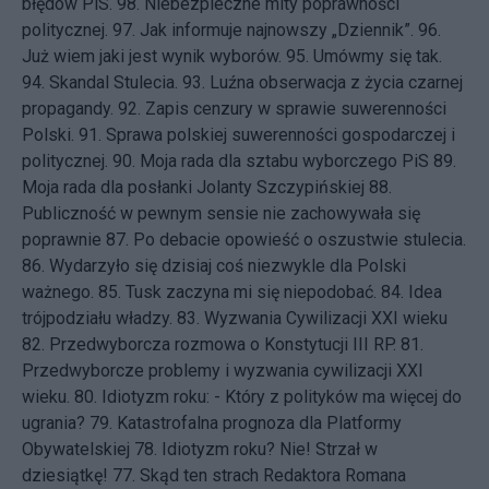
błędów PiS.
98.
Niebezpieczne mity poprawności
politycznej.
97.
Jak informuje najnowszy „Dziennik”.
96.
Już wiem jaki jest wynik wyborów.
95.
Umówmy się tak.
94.
Skandal Stulecia.
93.
Luźna obserwacja z życia czarnej
propagandy.
92.
Zapis cenzury w sprawie suwerenności
Polski.
91.
Sprawa polskiej suwerenności gospodarczej i
politycznej.
90.
Moja rada dla sztabu wyborczego PiS
89.
Moja rada dla posłanki Jolanty Szczypińskiej
88.
Publiczność w pewnym sensie nie zachowywała się
poprawnie
87.
Po debacie opowieść o oszustwie stulecia.
86.
Wydarzyło się dzisiaj coś niezwykle dla Polski
ważnego.
85.
Tusk zaczyna mi się niepodobać.
84.
Idea
trójpodziału władzy.
83.
Wyzwania Cywilizacji XXI wieku
82.
Przedwyborcza rozmowa o Konstytucji III RP.
81.
Przedwyborcze problemy i wyzwania cywilizacji XXI
wieku.
80.
Idiotyzm roku: - Który z polityków ma więcej do
ugrania?
79.
Katastrofalna prognoza dla Platformy
Obywatelskiej
78.
Idiotyzm roku? Nie! Strzał w
dziesiątkę!
77.
Skąd ten strach Redaktora Romana