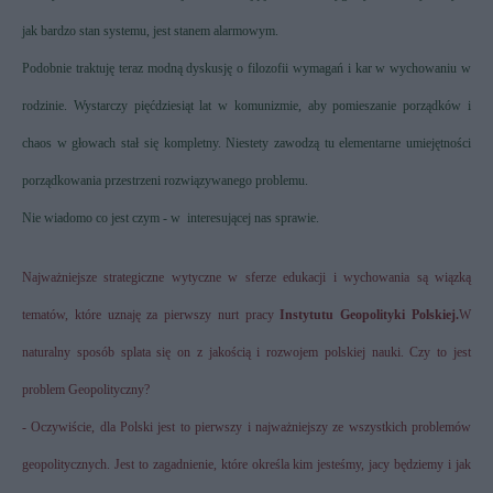
jak bardzo stan systemu, jest stanem alarmowym.
Podobnie traktuję teraz modną dyskusję o filozofii wymagań i kar w wychowaniu w
rodzinie. Wystarczy pięćdziesiąt lat w komunizmie, aby pomieszanie porządków i
chaos w głowach stał się kompletny. Niestety zawodzą tu elementarne umiejętności
porządkowania przestrzeni rozwiązywanego problemu.
Nie wiadomo co jest czym - w
interesującej nas sprawie.
Najważniejsze strategiczne wytyczne w sferze edukacji i wychowania są wiązką
tematów, które uznaję za pierwszy nurt pracy
Instytutu Geopolityki Polskiej.
W
naturalny sposób splata się on z jakością i rozwojem polskiej nauki. Czy to jest
problem Geopolityczny?
- Oczywiście, dla Polski jest to pierwszy i najważniejszy ze wszystkich problemów
geopolitycznych. Jest to zagadnienie, które określa kim jesteśmy, jacy będziemy i jak