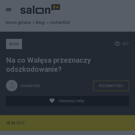
Strona główna
Blogi
michal1000
527
BLOG
Na co Wałęsa przeznaczy
odszkodowanie?
michal1000
ROZMAITOŚCI
Obserwuj notkę
28.06.2012