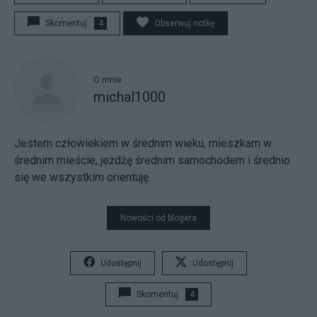
Skomentuj
4
Obserwuj notkę
O mnie
michal1000
Jestem człowiekiem w średnim wieku, mieszkam w
średnim mieście, jeżdżę średnim samochodem i średnio
się we wszystkim orientuję.
Nowości od blogera
Udostępnij
Udostępnij
Skomentuj
4