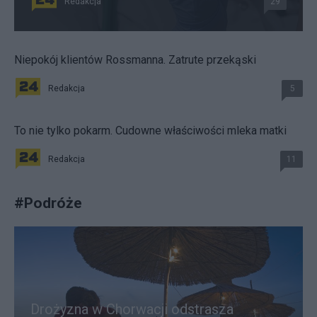
Redakcja
29
Niepokój klientów Rossmanna. Zatrute przekąski
Redakcja
5
To nie tylko pokarm. Cudowne właściwości mleka matki
Redakcja
11
#
Podróże
Drożyzna w Chorwacji odstrasza