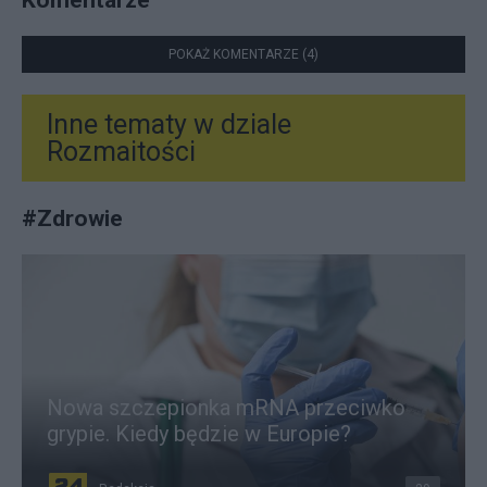
POKAŻ KOMENTARZE (4)
Inne tematy w dziale
Rozmaitości
#
Zdrowie
Nowa szczepionka mRNA przeciwko
grypie. Kiedy będzie w Europie?