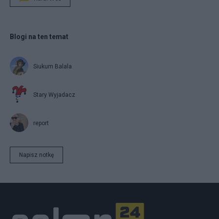
Blogi na ten temat
Siukum Balala
Stary Wyjadacz
report
Napisz notkę