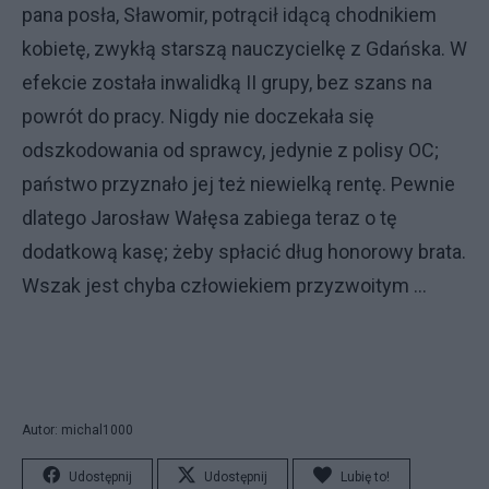
pana posła, Sławomir, potrącił idącą chodnikiem
kobietę, zwykłą starszą nauczycielkę z Gdańska. W
efekcie została inwalidką II grupy, bez szans na
powrót do pracy. Nigdy nie doczekała się
odszkodowania od sprawcy, jedynie z polisy OC;
państwo przyznało jej też niewielką rentę. Pewnie
dlatego Jarosław Wałęsa zabiega teraz o tę
dodatkową kasę; żeby spłacić dług honorowy brata.
Wszak jest chyba człowiekiem przyzwoitym ...
Autor: michal1000
Udostępnij
Udostępnij
Lubię to!