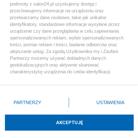
podmioty z salon24.pl uzyskujemy dostęp i
Społeczeństwo
przechowujemy informacje na urządzeniu oraz
przetwarzamy dane osobowe, takie jak unikalne
Kultura
identyfikatory, standardowe informacje wysyłane przez
urządzenie czy dane przeglądania w celu zapewniania
spersonalizowanych reklam, wybór spersonalizowanych
treści, pomiar reklam i treści, badanie odbiorców oraz
ulepszanie usług. Za zgodą Użytkownika my i Zaufani
X
Facebook
Instagram
Youtube
Partnerzy możemy używać dokładnych danych
geolokalizacyjnych oraz aktywnie skanować
charakterystykę urządzenia do celów identyfikacji.
Web Content Media sp. z o. o. © 2022
Ponieważ cenimy Twoją prywatność, prosimy o zgodę na
korzystanie z tych technologii poprzez kliknięcie
„Akceptuję”. Zgoda jest dobrowolna i zawsze możesz ją
Pomoc
O nas
Praca
Reklama
Kontakt
zmienić/wycofać klikając przycisk ustawień prywatności
PARTNERZY
USTAWIENIA
znajdujący się w lewym dolnym rogu strony
. Niektóre
rodzaje przetwarzania danych nie wymagają zgody
użytkownika, ale masz prawo sprzeciwić się takiemu
AKCEPTUJĘ
przetwarzaniu. Preferencje będą miały zastosowania tylko
Technologię dostarcza:
W3media.pl
na tej witrynie.