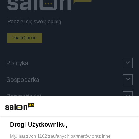
Podziel się swoją opinią
ZAŁÓŻ BLOG
Polityka
Gospodarka
Rozmaitości
Technologie
Drogi Użytkowniku,
Sport
My, naszych 1162 zaufanych partnerów oraz inne