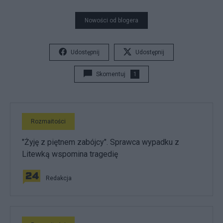
Nowości od blogera
Udostępnij
Udostępnij
Skomentuj
1
Rozmaitości
"Żyję z piętnem zabójcy". Sprawca wypadku z
Litewką wspomina tragedię
Redakcja