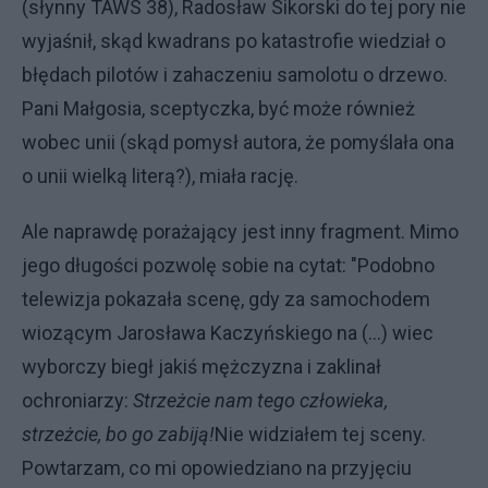
(słynny TAWS 38), Radosław Sikorski do tej pory nie
wyjaśnił, skąd kwadrans po katastrofie wiedział o
błędach pilotów i zahaczeniu samolotu o drzewo.
Pani Małgosia, sceptyczka, być może również
wobec unii (skąd pomysł autora, że pomyślała ona
o unii wielką literą?), miała rację.
Ale naprawdę porażający jest inny fragment. Mimo
jego długości pozwolę sobie na cytat: "Podobno
telewizja pokazała scenę, gdy za samochodem
wiozącym Jarosława Kaczyńskiego na (...) wiec
wyborczy biegł jakiś mężczyzna i zaklinał
ochroniarzy:
Strzeżcie nam tego człowieka,
strzeżcie, bo go zabiją!
Nie widziałem tej sceny.
Powtarzam, co mi opowiedziano na przyjęciu