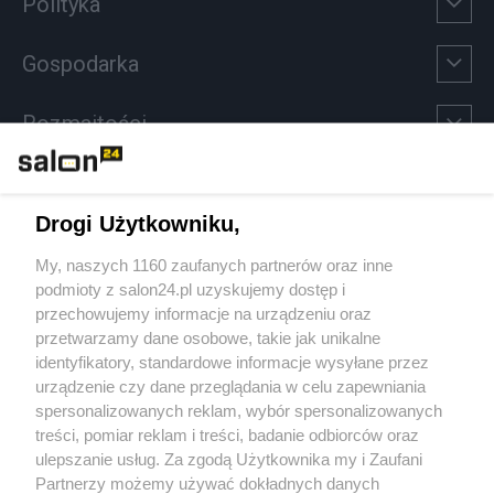
Polityka
Gospodarka
Rozmaitości
Technologie
Drogi Użytkowniku,
Sport
My, naszych 1160 zaufanych partnerów oraz inne
podmioty z salon24.pl uzyskujemy dostęp i
Społeczeństwo
przechowujemy informacje na urządzeniu oraz
przetwarzamy dane osobowe, takie jak unikalne
Kultura
identyfikatory, standardowe informacje wysyłane przez
urządzenie czy dane przeglądania w celu zapewniania
spersonalizowanych reklam, wybór spersonalizowanych
treści, pomiar reklam i treści, badanie odbiorców oraz
ulepszanie usług. Za zgodą Użytkownika my i Zaufani
X
Facebook
Instagram
Youtube
Partnerzy możemy używać dokładnych danych