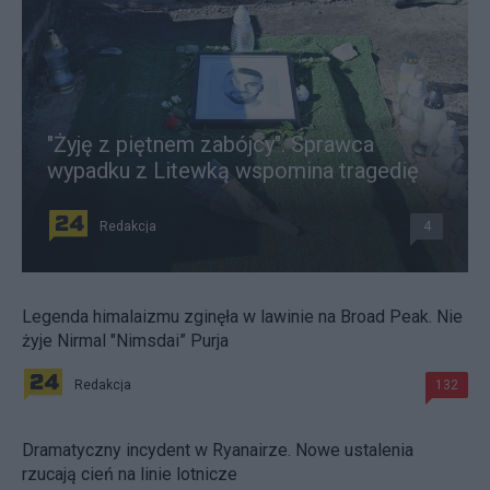
"Żyję z piętnem zabójcy". Sprawca
wypadku z Litewką wspomina tragedię
Redakcja
4
Legenda himalaizmu zginęła w lawinie na Broad Peak. Nie
żyje Nirmal "Nimsdai” Purja
Redakcja
132
Dramatyczny incydent w Ryanairze. Nowe ustalenia
rzucają cień na linie lotnicze