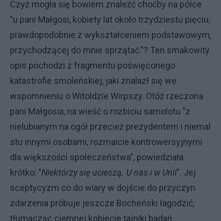
Czyż mogła się bowiem znaleźć choćby na półce
"u pani Małgosi, kobiety lat około trzydziestu pięciu,
prawdopodobnie z wykształceniem podstawowym,
przychodzącej do mnie sprzątać."? Ten smakowity
opis pochodzi z fragmentu poświęconego
katastrofie smoleńskiej, jaki znalazł się we
wspomnieniu o Witoldzie Wirpszy. Otóż rzeczona
pani Małgosia, na wieść o rozbiciu samolotu "z
nielubianym na ogół przecież prezydentem i niemal
stu innymi osobami, rozmaicie kontrowersyjnymi
dla większości społeczeństwa", powiedziała
krótko: "
Niektórzy się ucieszą. U nas i w Unii
". Jej
sceptycyzm co do wiary w dojście do przyczyn
zdarzenia próbuje jeszcze Bocheński łagodzić,
tłumacząc ciemnej kobiecie tajniki badań