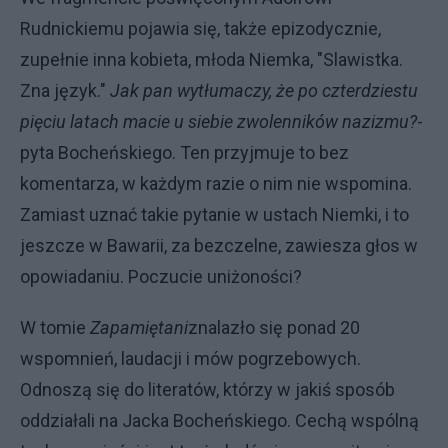
Rudnickiemu pojawia się, także epizodycznie,
zupełnie inna kobieta, młoda Niemka, "Slawistka.
Zna język."
Jak pan wytłumaczy, że po czterdziestu
pięciu latach macie u siebie zwolenników nazizmu?
-
pyta Bocheńskiego. Ten przyjmuje to bez
komentarza, w każdym razie o nim nie wspomina.
Zamiast uznać takie pytanie w ustach Niemki, i to
jeszcze w Bawarii, za bezczelne, zawiesza głos w
opowiadaniu. Poczucie uniżoności?
W tomie
Zapamiętani
znalazło się ponad 20
wspomnień, laudacji i mów pogrzebowych.
Odnoszą się do literatów, którzy w jakiś sposób
oddziałali na Jacka Bocheńskiego. Cechą wspólną