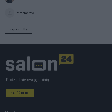
threeme-ww
Napisz notkę
Podziel się swoją opinią
ZAŁÓŻ BLOG