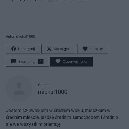
Autor: michal1000
Udostępnij
Udostępnij
Lubię to!
Skomentuj
1
Obserwuj notkę
O mnie
michal1000
Jestem człowiekiem w średnim wieku, mieszkam w
średnim mieście, jeżdżę średnim samochodem i średnio
się we wszystkim orientuję.