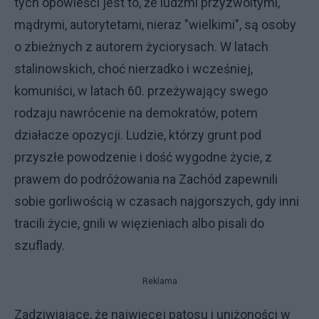
tych opowieści jest to, że ludźmi przyzwoitymi,
mądrymi, autorytetami, nieraz "wielkimi", są osoby
o zbieżnych z autorem życiorysach. W latach
stalinowskich, choć nierzadko i wcześniej,
komuniści, w latach 60. przeżywający swego
rodzaju nawrócenie na demokratów, potem
działacze opozycji. Ludzie, którzy grunt pod
przyszłe powodzenie i dość wygodne życie, z
prawem do podróżowania na Zachód zapewnili
sobie gorliwością w czasach najgorszych, gdy inni
tracili życie, gnili w więzieniach albo pisali do
szuflady.
Reklama
Zadziwiające, że najwięcej patosu i uniżoności w