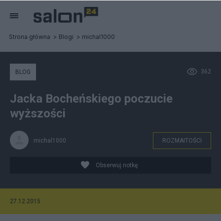
Strona główna
Blogi
michal1000
362
BLOG
Jacka Bocheńskiego poczucie
wyższości
michal1000
ROZMAITOŚCI
Obserwuj notkę
27.12.2015