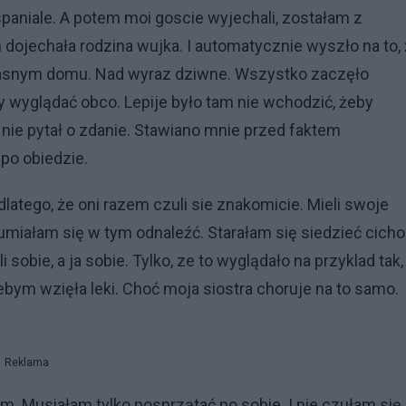
spaniale. A potem moi goscie wyjechali, zostałam z
h dojechała rodzina wujka. I automatycznie wyszło na to,
łasnym domu. Nad wyraz dziwne. Wszystko zaczęło
 wyglądać obco. Lepije było tam nie wchodzić, żeby
 nie pytał o zdanie. Stawiano mnie przed faktem
po obiedzie.
atego, że oni razem czuli sie znakomicie. Mieli swoje
 umiałam się w tym odnaleźć. Starałam się siedzieć cicho i
li sobie, a ja sobie. Tylko, ze to wyglądało na przyklad tak,
ebym wzięła leki. Choć moja siostra choruje na to samo.
Reklama
m. Musiałam tylko posprzątać po sobie. I nie czułam się