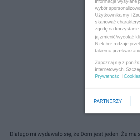
informacje wysyłane 
wybór spersonalizowan
Użytkownika my i Zau
skanować charakterys
zgodę na korzystanie 
ją zmienić/wycofać kl
Niektóre rodzaje prz
takiemu przetwarzaniu
Zapoznaj się z poniż
internetowych. Szcze
Prywatności
i
Cookie
PARTNERZY
Dlatego mi wydawało się, że Dom jest jeden. Że ma s