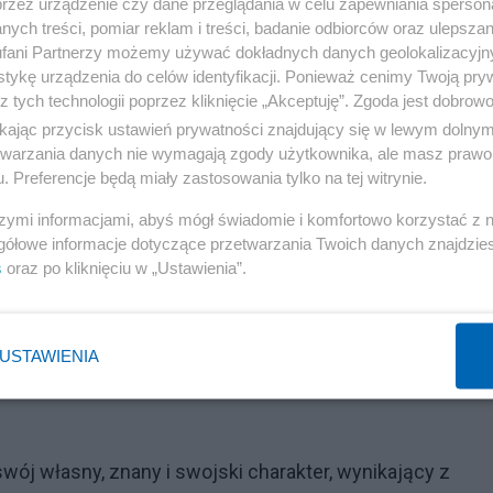
przez urządzenie czy dane przeglądania w celu zapewniania sperson
ych treści, pomiar reklam i treści, badanie odbiorców oraz ulepszan
fani Partnerzy możemy używać dokładnych danych geolokalizacyjn
tykę urządzenia do celów identyfikacji. Ponieważ cenimy Twoją pry
z tych technologii poprzez kliknięcie „Akceptuję”. Zgoda jest dobro
ikając przycisk ustawień prywatności znajdujący się w lewym dolny
etwarzania danych nie wymagają zgody użytkownika, ale masz prawo 
. Preferencje będą miały zastosowania tylko na tej witrynie.
szymi informacjami, abyś mógł świadomie i komfortowo korzystać z
gółowe informacje dotyczące przetwarzania Twoich danych znajdzi
s
oraz po kliknięciu w „Ustawienia”.
USTAWIENIA
wój własny, znany i swojski charakter, wynikający z