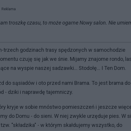
Reklama
zyskam troszkę czasu, to może ogarne Nowy salon. Nie umie
ch-trzech godzinach trasy spędzonych w samochodzie
mentu czuję się jak we śnie. Mijamy znajome rondo, las
ące na wyspie naszej sadzawki... Stodołę... I Ten Dom.
zd do sąsiadów i oto przed nami Brama. To jest brama do
ód - dziki i naprawdę tajemniczy.
tóry kryje w sobie mnóstwo pomieszczeń i jeszcze więc
imy do Domu - do sieni. W niej zwykle urzęduje pies. W s
 tzw. "składzika" - w którym skałdujemy wszystko, do