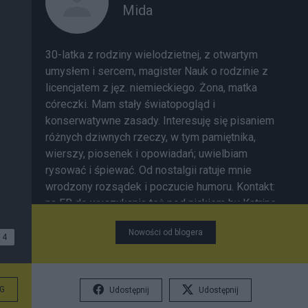
Mida
30-latka z rodziny wielodzietnej, z otwartym
umysłem i sercem, magister Nauk o rodzinie z
licencjatem z jęz. niemieckiego. Żona, matka
córeczki. Mam stały światopogląd i
konserwatywne zasady. Interesuję się pisaniem
różnych dziwnych rzeczy, w tym pamiętnika,
wierszy, piosenek i opowiadań; uwielbiam
rysować i śpiewać. Od nostalgii ratuje mnie
wrodzony rozsądek i poczucie humoru. Kontakt:
na FB do wyszukania też pod nickiem
by Katrine
*** My jesteśmy prawdziwe damy, bo przy
Nowości od blogera
jedzeniu nie mlaskamy, grzecznie dygamy i się
4
słuchamy mamy Nic nie wiemy, nic nie znamy za
to ładnie wyglądamy Kiedy trzeba zrobić dyg My
zrobimy go jak nikt Na sukienkach żadnej plamy
G
Udostępnij
Udostępnij
Przy jedzeniu nie mlaskamy Dama z damą, ty i ja