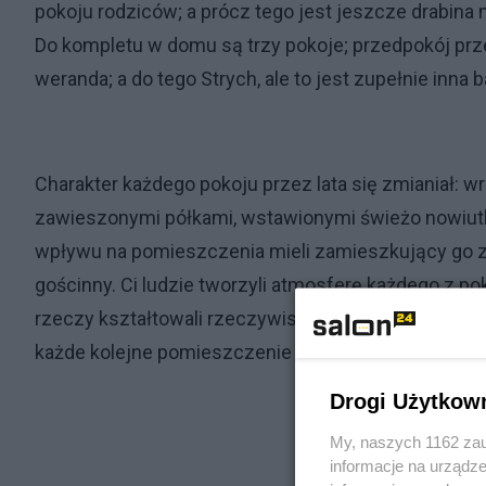
pokoju rodziców; a prócz tego jest jeszcze drabina
Do kompletu w domu są trzy pokoje; przedpokój prze
weranda; a do tego Strych, ale to jest zupełnie inna b
Charakter każdego pokoju przez lata się zmianiał: wr
zawieszonymi półkami, wstawionymi świeżo nowiutki
wpływu na pomieszczenia mieli zamieszkujący go z z
gościnny. Ci ludzie tworzyli atmosferę każdego z p
rzeczy kształtowali rzeczywistość i przestrzeń wok
każde kolejne pomieszczenie ma w mojej głowie swó
Drogi Użytkow
My, naszych 1162 zau
informacje na urządze