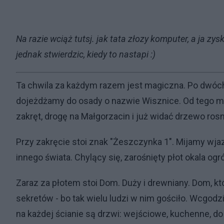
Na razie wciąż tutsj. jak tata złozy komputer, a ja 
jednak stwierdzic, kiedy to nastapi :)
Ta chwila za każdym razem jest magiczna. Po dwó
dojeżdżamy do osady o nazwie Wisznice. Od tego mo
zakręt, drogę na Małgorzacin i już widać drzewo rosn
Przy zakręcie stoi znak "Żeszczynka 1". Mijamy wja
innego świata. Chylący się, zarośnięty płot okala ogr
Zaraz za płotem stoi Dom. Duży i drewniany. Dom, k
sekretów - bo tak wielu ludzi w nim gościło. Wcgodz
na każdej ścianie są drzwi: wejściowe, kuchenne, do