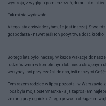
wystroju, z wyglądu pomieszczeń, domu jako takiego,
Tak mi sie wydawało.
A tego lata doświadczyłam, że jest inaczej. Stweirdz
gospodarza - nawet jeśli ich pobyt trwa dośc krótko.
Bo tego lata było inaczej. W każde wakacje do nasz
rodzeństwem w kompletnym lub nieco okrojonym skł
wszyscy inni przyjeżdżali do nas, byli naszymi Gość
Tym razem rodzice w lipcu pozostali w Warszawie ze
lipca była moja osiemnastka - a ja zaprosiłam najle
ze mną przy ognisku. Z tego powodu ubłagałam wujka