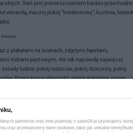
 na strych. Sień jest pomieszczeniem bardzo przechodni
d werandą, inaczej pokój "kredensowy"; kuchnia, łazienk
ajka.
Reklama
az z plakatami na ścianach, zdjętymi tapetami,
mi łóżkami piętrowymi. Ale tak naprawdę najwięcej
asady ludzie: pokój rodziców, pokój dziecinny, pokój
okojów. Przez swoją obecność, swoje marzenia, swoje
ół siebie. Ja do Tego Domu przyjeżdżam co roku i on ora
j własny, charakterystyczny obraz.
niku,
fanych partnerów oraz inne podmioty z salon24.pl uzyskujemy dost
niu oraz przetwarzamy dane osobowe, takie jak unikalne identyfikat