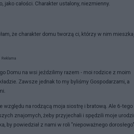
 jako całości. Charakter ustalony, niezmienny.
iłam, że charakter domu tworzą ci, którzy w nim mieszkaj
Reklama
ego Domu na wsi jeździlimy razem - moi rodzice z moim
adzie. Zawsze jednak to my byliśmy Gospodarzami, a
mi.
 względu na rodzącą moja siostrę i bratową. Ale 6-tego
pszych znajomych, żeby przyjechali i spędzili moje urodz
, by powiedział z nami w roli "niepoważnego dorosłego"