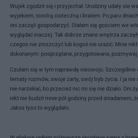
Wujek zgodził się i przyjechał. Urodziny udały sie w
wyjekiem, siostrą cioteczną i bratem. Po paru dniac
oni zaczęli gospodarzyć. Stałam się gosciem we w
wyglądać inaczej. Tak dobrze znane wnętrza zaczęły
czegos nie zniszczyć lub kogoś nie urazić. Mnie nikt
dokonanym: posprzątane, przygotowane, pozmywaj 
Czułam się w tym naprawdę nieswojo. Szczególnie dl
tematy rozmów, swoje żarty, swój tryb życia. I ja nie
nie narzekać, bo przecież nic mi się nie działo. Oni ży
nikt nie budził mnie pół godziny przed śniadaniem, ż
Jakos łyso to wyglądało.
W efekcie jadłam późniejsze śniadanie sama z brate