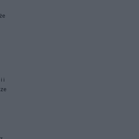
 że
 i
 ze
 z