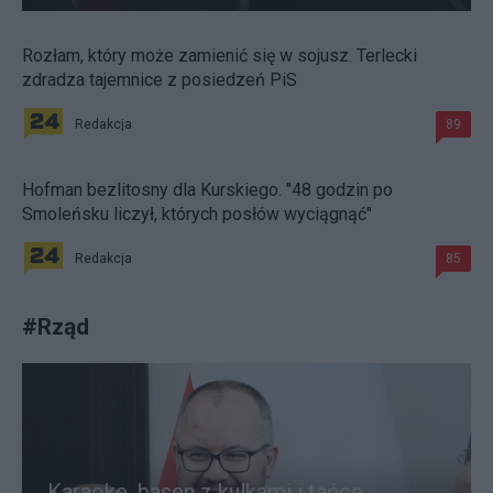
Rozłam, który może zamienić się w sojusz. Terlecki
zdradza tajemnice z posiedzeń PiS
Redakcja
89
Hofman bezlitosny dla Kurskiego. "48 godzin po
Smoleńsku liczył, których posłów wyciągnąć"
Redakcja
85
#
Rząd
Karaoke, basen z kulkami i tańce