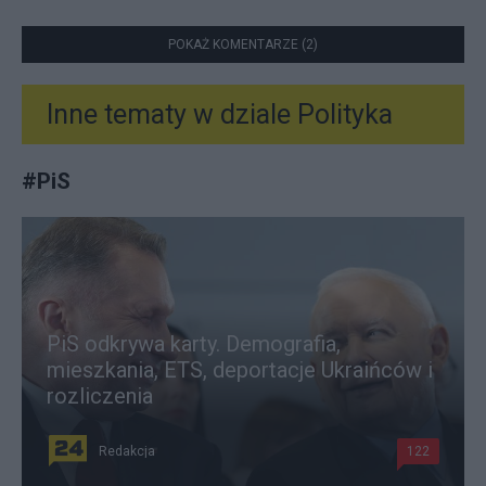
POKAŻ KOMENTARZE (2)
Inne tematy w dziale
Polityka
#
PiS
PiS odkrywa karty. Demografia,
mieszkania, ETS, deportacje Ukraińców i
rozliczenia
Redakcja
122