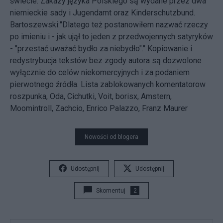
świecie. Zakazy języka Polskiego są wydane przez dwa
niemieckie sady i Jugendamt oraz Kinderschutzbund.
Bartoszewski:"Dlatego też postanowiłem nazwać rzeczy
po imieniu i - jak ujął to jeden z przedwojennych satyryków
- "przestać uważać bydło za niebydło"." Kopiowanie i
redystrybucja tekstów bez zgody autora są dozwolone
wyłącznie do celów niekomercyjnych i za podaniem
pierwotnego źródła. Lista zablokowanych komentatorow
roszpunka, Oda, Cichutki, Voit, borisx, Amstern,
Moomintroll, Zachcio, Enrico Palazzo, Franz Maurer
Nowości od blogera
Udostępnij
Udostępnij
Skomentuj
2