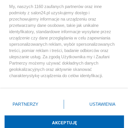
Sport
My, naszych 1160 zaufanych partnerów oraz inne
podmioty z salon24.pl uzyskujemy dostęp i
Społeczeństwo
przechowujemy informacje na urządzeniu oraz
przetwarzamy dane osobowe, takie jak unikalne
Kultura
identyfikatory, standardowe informacje wysyłane przez
urządzenie czy dane przeglądania w celu zapewniania
spersonalizowanych reklam, wybór spersonalizowanych
treści, pomiar reklam i treści, badanie odbiorców oraz
ulepszanie usług. Za zgodą Użytkownika my i Zaufani
X
Facebook
Instagram
Youtube
Partnerzy możemy używać dokładnych danych
geolokalizacyjnych oraz aktywnie skanować
charakterystykę urządzenia do celów identyfikacji.
Web Content Media sp. z o. o. © 2022
Ponieważ cenimy Twoją prywatność, prosimy o zgodę na
korzystanie z tych technologii poprzez kliknięcie
„Akceptuję”. Zgoda jest dobrowolna i zawsze możesz ją
Pomoc
O nas
Praca
Reklama
Kontakt
zmienić/wycofać klikając przycisk ustawień prywatności
PARTNERZY
USTAWIENIA
znajdujący się w lewym dolnym rogu strony
. Niektóre
rodzaje przetwarzania danych nie wymagają zgody
użytkownika, ale masz prawo sprzeciwić się takiemu
AKCEPTUJĘ
przetwarzaniu. Preferencje będą miały zastosowania tylko