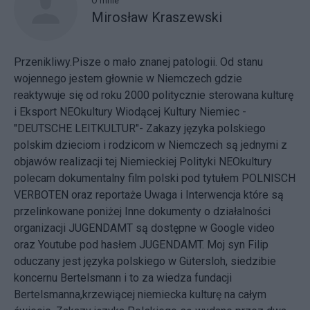
O mnie
Mirosław Kraszewski
Przenikliwy.Pisze o mało znanej patologii. Od stanu
wojennego jestem głownie w Niemczech gdzie
reaktywuje się od roku 2000 politycznie sterowana kulturę
i Eksport NEOkultury Wiodącej Kultury Niemiec -
"DEUTSCHE LEITKULTUR"- Zakazy języka polskiego
polskim dzieciom i rodzicom w Niemczech są jednymi z
objawów realizacji tej Niemieckiej Polityki NEOkultury
polecam dokumentalny film polski pod tytułem POLNISCH
VERBOTEN oraz reportaże Uwaga i Interwencja które są
przelinkowane poniżej Inne dokumenty o działalności
organizacji JUGENDAMT są dostępne w Google video
oraz Youtube pod hasłem JUGENDAMT. Moj syn Filip
oduczany jest języka polskiego w Gütersloh, siedzibie
koncernu Bertelsmann i to za wiedza fundacji
Bertelsmanna,krzewiącej niemiecka kulturę na całym