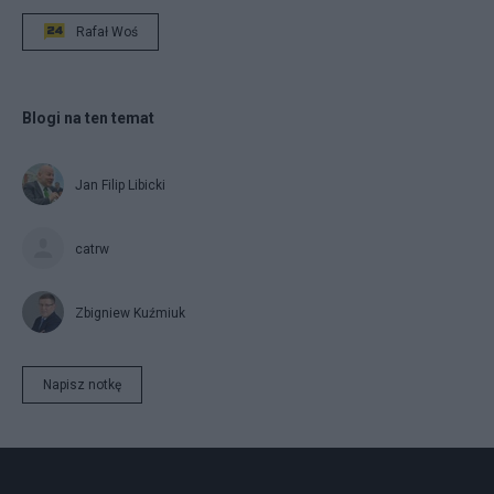
Rafał Woś
Blogi na ten temat
Jan Filip Libicki
catrw
Zbigniew Kuźmiuk
Napisz notkę