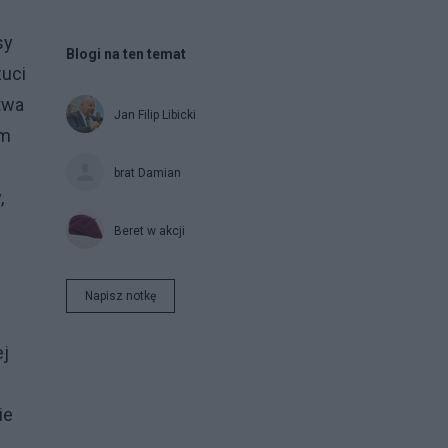
sy
Blogi na ten temat
zuci
twa
Jan Filip Libicki
em
brat Damian
,
Beret w akcji
Napisz notkę
ej
ie