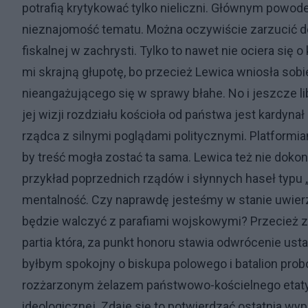
potrafią krytykować tylko nieliczni. Głównym pow
nieznajomość tematu. Można oczywiście zarzucić 
fiskalnej w zachrysti. Tylko to nawet nie ociera si
mi skrajną głupotę, bo przecież Lewica wniosła sobi
nieangażującego się w sprawy błahe. No i jeszcze li
jej wizji rozdziału kościoła od państwa jest kardynał 
rządca z silnymi poglądami politycznymi. Platformia
by treść mogła zostać ta sama. Lewica też nie doko
przykład poprzednich rządów i słynnych haseł typu „
mentalność. Czy naprawdę jesteśmy w stanie uwierzy
będzie walczyć z parafiami wojskowymi? Przecież zd
partia która, za punkt honoru stawia odwrócenie u
byłbym spokojny o biskupa polowego i batalion prob
rozżarzonym żelazem państwowo-kościelnego etatyz
ideologicznej. Zdaje się to potwierdzać ostatnia wyp