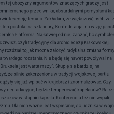
odem tej ubożyzny argumentów znaczących graczy jest
domniemanego przeciwnika, absurdalnymi pomysłami ka
ę o kwintesencję tematu. Zakładam, że większość osób zar
e ten postulat na sztandary, Konfederacja ma wizję pańs
beralna Platforma. Najłatwiej od niej zacząć, bo symbol
Dziwisz, czyli tradycyjny dla archidiecezji Krakowskiej,
ny rozdział to, jak można założyć radykalna zmiana formy
na twardego rozstania. Nie będę się nawet powoływał na
Bruksela jest warta mszy”. Skupię się bardziej na
ć, że silnie zakorzeniona w tradycji wojskowej partia
ążyły się już wpisać w krajobraz i znormalizować. Czy
stawy degradacyjne, będzie temperować kapelanów? Racz
oszczów w stopniu kaprala. Konferencja też nie wypali
mu. Dla nich ważne jest wspieranie, sojusznika w wojn
owiedź najbardziej merytorycznego członka tej koalicji,