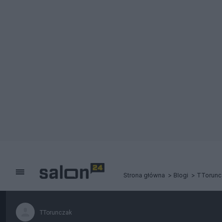
Strona główna
Blogi
TTorunc
TTorunczak