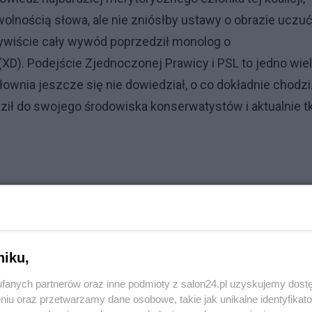
wolnością słowa, ale nie zniósłby ustawy o obrazie uczuć
Oczywiście cały wywód poprzedził monolog o
XD). Podejście Zjednoczonej Prawicy i PSL to jedno wiel
wnia jeszcze się nie dowiedział, o co dokładnie chodzi
ził do swojego środowiska konserwatystów i aktualnie t
niku,
fanych partnerów oraz inne podmioty z salon24.pl uzyskujemy dost
niu oraz przetwarzamy dane osobowe, takie jak unikalne identyfikat