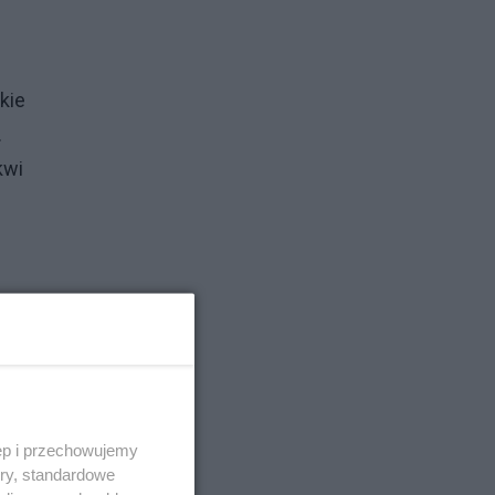
kie
.
kwi
ęp i przechowujemy
ory, standardowe