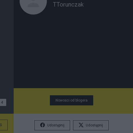
TTorunczak
Nowości od blogera
4
G
Udostępnij
Udostępnij