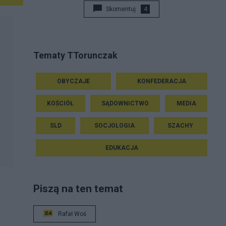
Skomentuj
4
Tematy TTorunczak
OBYCZAJE
KONFEDERACJA
KOŚCIÓŁ
SĄDOWNICTWO
MEDIA
SLD
SOCJOLOGIA
SZACHY
EDUKACJA
Piszą na ten temat
Rafał Woś