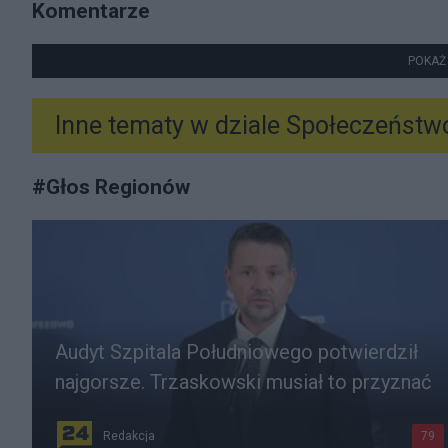
Komentarze
POKAŻ
Inne tematy w dziale
Społeczeństw
#
Głos Regionów
Audyt Szpitala Południowego potwierdził
najgorsze. Trzaskowski musiał to przyznać
Redakcja
79