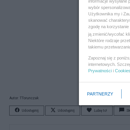
informacje wysyłane 
wybór spersonalizowan
Użytkownika my i Zau
skanować charakterys
zgodę na korzystanie 
ją zmienić/wycofać kl
Niektóre rodzaje prz
takiemu przetwarzaniu
Zapoznaj się z poniż
internetowych. Szcze
Prywatności
i
Cookie
PARTNERZY
Autor: TTorunczak
Udostępnij
Udostępnij
Lubię to!
S