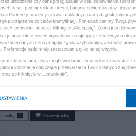
przez urządzenie czy dane przeglądania w celu zapewniania sperson
ych treści, pomiar reklam i treści, badanie odbiorców oraz ulepszan
fani Partnerzy możemy używać dokładnych danych geolokalizacyjn
tykę urządzenia do celów identyfikacji. Ponieważ cenimy Twoją pry
z tych technologii poprzez kliknięcie „Akceptuję”. Zgoda jest dobro
ikając przycisk ustawień prywatności znajdujący się w lewym dolny
etwarzania danych nie wymagają zgody użytkownika, ale masz prawo 
. Preferencje będą miały zastosowania tylko na tej witrynie.
szymi informacjami, abyś mógł świadomie i komfortowo korzystać z
gółowe informacje dotyczące przetwarzania Twoich danych znajdzi
s
oraz po kliknięciu w „Ustawienia”.
USTAWIENIA
komentuj
4
Obserwuj notkę