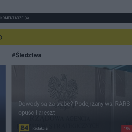
 KOMENTARZE (4)
o
#
Śledztwa
Dowody są za słabe? Podejrzany ws. RARS
opuścił areszt
Redakcja
106