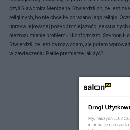
czyli Sławomira Mentzena. Stwierdził on, że jest za 
religijnych, bo nie chce by obrażano jego religię. 
uprzywilejowanej pozycji mniejszości seksualnych (
niezrozumienie problemu i konformizm. Szymon Hoło
Stwierdził, że jest za rozwodem, ale potem wprowad
w zawieszeniu. Panie premierze jak żyć?
Drogi Użytkow
My, naszych 1162 zau
informacje na urządze