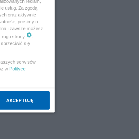
alizowanych reklam,
ie usług. Za zgodą
ych oraz aktywnie
watność, prosimy o
wolna i zawsze możesz
m rogu strony
.
sprzeciwić się
 naszych serwisów
esz w
Polityce
AKCEPTUJĘ