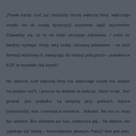
„Prawie każdy szef, już chociażby trochę większej firmy, większego
urzędu ma do swojej dyspozycji asystenta, bądź asystentów.
Zdawałoby się, że to nie budzi niczyjego zdziwienia. I znów nic
bardziej mylnego. Kiedy taką osobę, nazwaną adiutantem – na wzór
formacji wojskowych, nawiązując do tradycji policyjnych – powołano w
KGP, to wywołało falę krytyki
”.
No, patrzcie, szef większej firmy ma, większego urzędu ma, wojsko
ma (wojsko ma?), i jeszcze na dodatek ta tradycja. Jakże to tak. Jest
generał, jest szabelka, są lampasy przy portkach, karoce
(samochody), etos i komnata w remoncie... Adiutant. Nie ma co, musi
być adiutant. Bez adiutanta ani rusz, zwłaszcza gdy... No właśnie, kto
„opiekuje się” bidulą – komendantem głównym Policji? Ano jest paru.