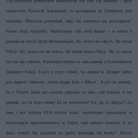
Czy kłamstwo powtarzane wielokrotnie ma stać się prawdą?
– pyta
retorycznie Rzecznik Sokołowski, w wystąpieniu pt.
Ewidentny faul
medialny
. Wreszcie przemówił, więc nie zamierza się oszczędzać.
Powie teraz wszystko. Wykorzysta cały swój kunszt – w walce o
prawdę na temat Służb Mundurowych. No, może nie całych. Na temat
Policji. No, może nie do końca. Na temat etosu Policji. No, w sumie
też nie tak całkiem. Konkretnie będzie to cała prawda o Komendancie
Głównym Policji. A jest o czym mówić, bo artykuł w „Rzepie” pełen
jest legend i kłamstw. Jakieś drogie buty z Włoch... A już nie prawda,
bo z Polski! Jakiś tam remont gabinetu za dwa i pół melona. A nie
prawda, bo za dużo mniej! Za ile konkretnie? Ee, po co drążyć? Za
dwa i pół miliona PLN można kupić stumetrowe mieszkanie w
luksusowym apartamentowcu w Gdyni, nad samym morzem. A za
dużo mniej? Na przykład za jedną dziesiątą tej kwoty? Można