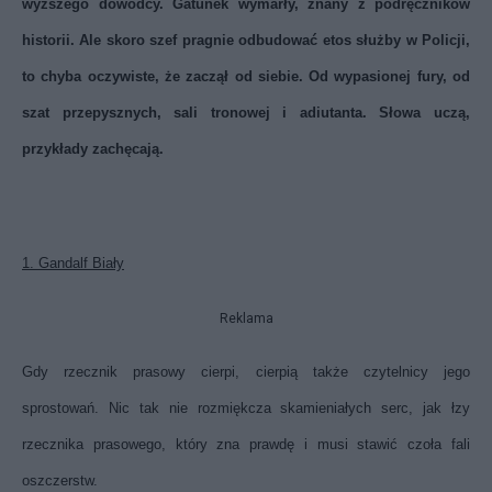
wyższego dowódcy. Gatunek wymarły, znany z podręczników
historii. Ale skoro szef pragnie odbudować etos służby w Policji,
to chyba oczywiste, że zaczął od siebie. Od wypasionej fury, od
szat przepysznych, sali tronowej i adiutanta. Słowa uczą,
przykłady zachęcają.
1. Gandalf Biały
Reklama
Gdy rzecznik prasowy cierpi, cierpią także czytelnicy jego
sprostowań. Nic tak nie rozmiękcza skamieniałych serc, jak łzy
rzecznika prasowego, który zna prawdę i musi stawić czoła fali
oszczerstw.