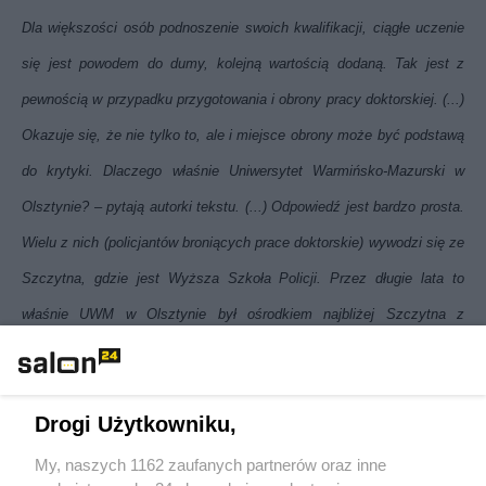
Dla większości osób podnoszenie swoich kwalifikacji, ciągłe uczenie
się jest powodem do dumy, kolejną wartością dodaną. Tak jest z
pewnością w przypadku przygotowania i obrony pracy doktorskiej. (...)
Okazuje się, że nie tylko to, ale i miejsce obrony może być podstawą
do krytyki. Dlaczego właśnie Uniwersytet Warmińsko-Mazurski w
Olsztynie? – pytają autorki tekstu. (...) Odpowiedź jest bardzo prosta.
Wielu z nich (policjantów broniących prace doktorskie) wywodzi się ze
Szczytna, gdzie jest Wyższa Szkoła Policji. Przez długie lata to
właśnie UWM w Olsztynie był ośrodkiem najbliżej Szczytna z
uprawnieniami do doktoratów.
Ot i cała tajemnica.
Ta argumentacja trzymałaby się kupy, gdyby dotyczyła policjantów ze
Drogi Użytkowniku,
Szczytna. Rzeczywiście do Olsztyna stamtąd blisko. Tyle tylko, że
My, naszych 1162 zaufanych partnerów oraz inne
Odbudowywacz Etosu rezyduje w Warszawie. W Warszawie, nie w