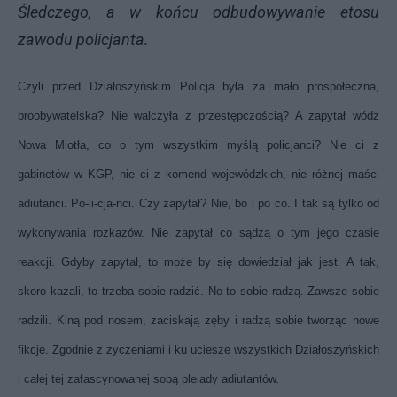
Śledczego, a w końcu odbudowywanie etosu
zawodu policjanta.
Czyli przed Działoszyńskim Policja była za mało prospołeczna,
proobywatelska? Nie walczyła z przestępczością? A zapytał wódz
Nowa Miotła, co o tym wszystkim myślą policjanci? Nie ci z
gabinetów w KGP, nie ci z komend wojewódzkich, nie różnej maści
adiutanci. Po-li-cja-nci. Czy zapytał? Nie, bo i po co. I tak są tylko od
wykonywania rozkazów. Nie zapytał co sądzą o tym jego czasie
reakcji. Gdyby zapytał, to może by się dowiedział jak jest. A tak,
skoro kazali, to trzeba sobie radzić. No to sobie radzą. Zawsze sobie
radzili. Klną pod nosem, zaciskają zęby i radzą sobie tworząc nowe
fikcje.
Zgodnie z życzeniami i ku uciesze wszystkich Działoszyńskich
i całej tej zafascynowanej sobą plejady adiutantów.