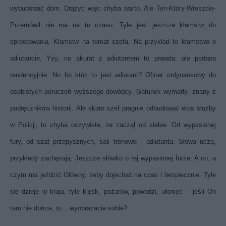
wybudować dom. Drążyć więc chyba warto. Ale Ten-Który-Wreszcie-
Przemówił nie ma na to czasu. Tyle jest jeszcze kłamstw do
sprostowania. Kłamstw na temat szefa. Na przykład to kłamstwo o
adiutancie. Yyy, no akurat z adiutantem to prawda, ale podana
tendencyjnie. No bo któż to jest adiutant? Oficer ordynansowy do
osobistych poruczeń wyższego dowódcy. Gatunek wymarły, znany z
podręczników historii. Ale skoro szef pragnie odbudować etos służby
w Policji, to chyba oczywiste, że zaczął od siebie. Od wypasionej
fury, od szat przepysznych, sali tronowej i adiutanta. Słowa uczą,
przykłady zachęcają. Jeszcze słówko o tej wypasionej furze. A co, a
czym ma jeździć Główny, żeby dojechać na czas i bezpiecznie. Tyle
się dzieje w kraju, tyle klęsk, pożarów, powodzi, utonięć – jeśli On
tam nie dotrze, to... wyobrażacie sobie?