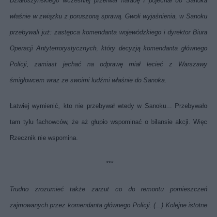
Działoszyńskiego wcześniej przerwał naradę i pojechał do Sanoka
właśnie w związku z poruszoną sprawą. Gwoli wyjaśnienia, w Sanoku
przebywali już: zastępca komendanta wojewódzkiego i dyrektor Biura
Operacji Antyterrorystycznych, który decyzją komendanta głównego
Policji, zamiast jechać na odprawę miał lecieć z Warszawy
śmigłowcem wraz ze swoimi ludźmi właśnie do Sanoka.
Łatwiej wymienić, kto nie przebywał wtedy w Sanoku... Przebywało
tam tylu fachowców, że aż głupio wspominać o bilansie akcji. Więc
Rzecznik nie wspomina.
***
Trudno zrozumieć także zarzut co do remontu pomieszczeń
zajmowanych przez komendanta głównego Policji. (...) Kolejne istotne