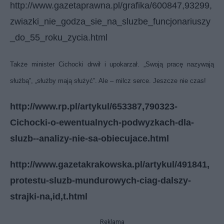
http://www.gazetaprawna.pl/grafika/600847,93299,
zwiazki_nie_godza_sie_na_sluzbe_funcjonariuszy
_do_55_roku_zycia.html
Także minister Cichocki drwił i upokarzał. „Swoją pracę nazywają
służbą”, „służby mają służyć”. Ale – milcz serce. Jeszcze nie czas!
http://www.rp.pl/artykul/653387,790323-
Cichocki-o-ewentualnych-podwyzkach-dla-
sluzb--analizy-nie-sa-obiecujace.html
http://www.gazetakrakowska.pl/artykul/491841,
protestu-sluzb-mundurowych-ciag-dalszy-
strajki-na,id,t.html
Reklama