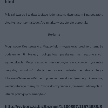
html
Milczał twardo i w dwa tysiące jedenastym, dwunastym i na początku
dwa tysiące trzynastego. Ale miarka wreszcie się przebrała.
Reklama
Mogli sobie Kostrzewski z Miączyńskim wypisywać brednie o tym, że
codziennie 6 tysięcy policjantów przebywa na egzotycznych
wycieczkach. Mogli zarzucać mundurowym związkowcom „szantaż
niegodny munduru”. Mogli bez słowa protestu ze strony Tego-
Któremu-Nakazano-Milczeć, posunąć się do ordynarnego kłamstwa,
według którego mamy w Polsce do czynienia z „zalewem zdrowych 35
letnich policyjnych emerytów”.
http://wyborcza.biz/biznes/1,100897,11574688,S