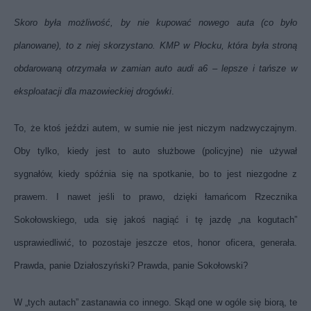
Skoro była możliwość, by nie kupować nowego auta (co było
planowane), to z niej skorzystano. KMP w Płocku, która była stroną
obdarowaną otrzymała w zamian auto audi a6 – lepsze i tańsze w
eksploatacji dla mazowieckiej drogówki
.
To, że ktoś jeździ autem, w sumie nie jest niczym nadzwyczajnym.
Oby tylko, kiedy jest to auto służbowe (policyjne) nie używał
sygnałów, kiedy spóźnia się na spotkanie, bo to jest niezgodne z
prawem. I nawet jeśli to prawo, dzięki łamańcom Rzecznika
Sokołowskiego, uda się jakoś nagiąć i tę jazdę „na kogutach”
usprawiedliwić, to pozostaje jeszcze etos, honor oficera, generała.
Prawda, panie Działoszyński? Prawda, panie Sokołowski?
W „tych autach” zastanawia co innego. Skąd one w ogóle się biorą, te