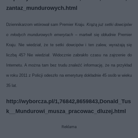
zantaz_mundurowych.html
Dziennikarzom wtórował sam Premier Kraju.
Krążą już setki dowcipów
o młodych mundurowych emerytach
– martwił się obłudnie Premier
Kraju. Nie wiedział, że te setki dowcipów i ten zalew, wyrażają się
liczbą 45? Nie wiedział. Widocznie zabrakło czasu na zajrzenie do
Internetu. A można tam bez trudu znaleźć informację, że na przykład
w roku 2011 z Policji odeszło na emeryturę dokładnie 45 osób w wieku
35 lat.
http://wyborcza.pl/1,76842,8659843,Donald_Tus
k__Mundurowi_musza_pracowac_dluzej.html
Reklama