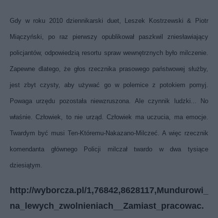
Gdy w roku 2010 dziennikarski duet, Leszek Kostrzewski & Piotr
Miączyński, po raz pierwszy opublikował paszkwil zniesławiający
policjantów, odpowiedzią resortu spraw wewnętrznych było milczenie.
Zapewne dlatego, że głos rzecznika prasowego państwowej służby,
jest zbyt czysty, aby używać go w polemice z potokiem pomyj.
Powaga urzędu pozostała niewzruszona. Ale czynnik ludzki... No
właśnie. Człowiek, to nie urząd. Człowiek ma uczucia, ma emocje.
Twardym być musi Ten-Któremu-Nakazano-Milczeć. A więc rzecznik
komendanta głównego Policji milczał twardo w dwa tysiące
dziesiątym.
http://wyborcza.pl/1,76842,8628117,Mundurowi_
na_lewych_zwolnieniach__Zamiast_pracowac.