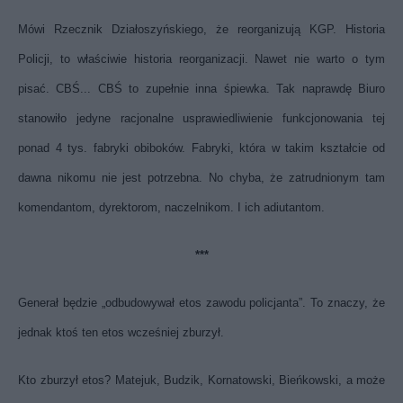
Mówi Rzecznik Działoszyńskiego, że reorganizują KGP. Historia
Policji, to właściwie historia reorganizacji. Nawet nie warto o tym
pisać. CBŚ... CBŚ to zupełnie inna śpiewka. Tak naprawdę Biuro
stanowiło jedyne racjonalne usprawiedliwienie funkcjonowania tej
ponad 4 tys. fabryki obiboków. Fabryki, która w takim kształcie od
dawna nikomu nie jest potrzebna. No chyba, że zatrudnionym tam
komendantom, dyrektorom, naczelnikom. I ich adiutantom.
***
Generał będzie „odbudowywał etos zawodu policjanta”. To znaczy, że
jednak ktoś ten etos wcześniej zburzył.
Kto zburzył etos? Matejuk, Budzik, Kornatowski, Bieńkowski, a może