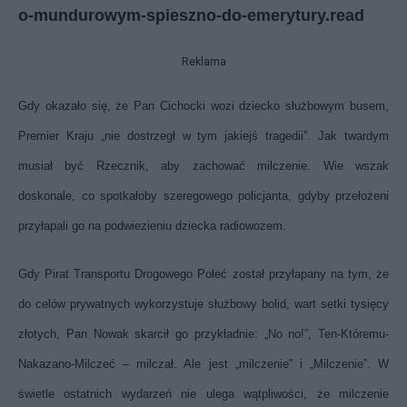
o-mundurowym-spieszno-do-emerytury.read
Reklama
Gdy okazało się, że Pan Cichocki wozi dziecko służbowym busem,
Premier Kraju „nie dostrzegł w tym jakiejś tragedii”. Jak twardym
musiał być Rzecznik, aby zachować milczenie. Wie wszak
doskonale, co spotkałoby szeregowego policjanta, gdyby przełożeni
przyłapali go na podwiezieniu dziecka radiowozem.
Gdy Pirat Transportu Drogowego Połeć został przyłapany na tym, że
do celów prywatnych wykorzystuje służbowy bolid, wart setki tysięcy
złotych, Pan Nowak skarcił go przykładnie: „No no!”, Ten-Któremu-
Nakazano-Milczeć – milczał. Ale jest „milczenie” i „Milczenie”. W
świetle ostatnich wydarzeń nie ulega wątpliwości, że milczenie