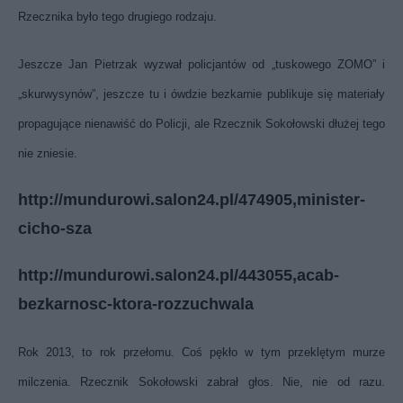
Rzecznika było tego drugiego rodzaju.
Jeszcze Jan Pietrzak wyzwał policjantów od „tuskowego ZOMO” i
„skurwysynów”, jeszcze tu i ówdzie bezkarnie publikuje się materiały
propagujące nienawiść do Policji, ale Rzecznik Sokołowski dłużej tego
nie zniesie.
http://mundurowi.salon24.pl/474905,minister-
cicho-sza
http://mundurowi.salon24.pl/443055,acab-
bezkarnosc-ktora-rozzuchwala
Rok 2013, to rok przełomu. Coś pękło w tym przeklętym murze
milczenia. Rzecznik Sokołowski zabrał głos. Nie, nie od razu.