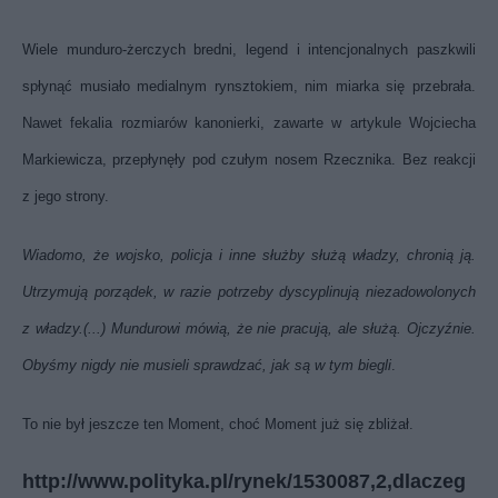
Wiele munduro-żerczych bredni, legend i intencjonalnych paszkwili
spłynąć musiało medialnym rynsztokiem, nim miarka się przebrała.
Nawet fekalia rozmiarów kanonierki, zawarte w artykule Wojciecha
Markiewicza, przepłynęły pod czułym nosem Rzecznika. Bez reakcji
z jego strony.
Wiadomo, że wojsko, policja i inne służby służą władzy, chronią ją.
Utrzymują porządek, w razie potrzeby dyscyplinują niezadowolonych
z władzy.(...) Mundurowi mówią, że nie pracują, ale służą. Ojczyźnie.
Obyśmy nigdy nie musieli sprawdzać, jak są w tym biegli
.
To nie był jeszcze ten Moment, choć Moment już się zbliżał.
http://www.polityka.pl/rynek/1530087,2,dlaczeg