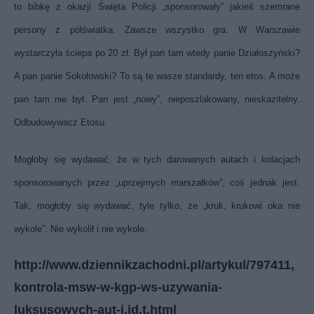
to bibkę z okazji Święta Policji „sponsorowały” jakieś szemrane
persony z półświatka. Zawsze wszystko gra. W Warszawie
wystarczyła ściepa po 20 zł. Był pan tam wtedy panie Działoszyński?
A pan panie Sokołowski? To są te wasze standardy, ten etos. A może
pan tam nie był. Pan jest „nowy”, nieposzlakowany, nieskazitelny.
Odbudowywacz Etosu.
Mogłoby się wydawać, że w tych darowanych autach i kolacjach
sponsorowanych przez „uprzejmych marszałków”, coś jednak jest.
Tak, mogłoby się wydawać, tyle tylko, że „kruk, krukowi oka nie
wykole”. Nie wykolił i nie wykole.
http://www.dziennikzachodni.pl/artykul/797411,
kontrola-msw-w-kgp-ws-uzywania-
luksusowych-aut-i,id,t.html