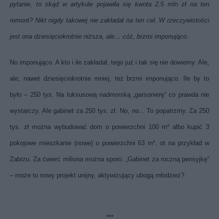
pytanie, to skąd w artykule pojawiła się kwota 2,5 mln zł na ten
remont? Nikt nigdy takowej nie zakładał na ten cel. W rzeczywistości
jest ona dziesięciokrotnie niższa, ale… cóż, brzmi imponująco
.
No imponująco. A kto i ile zakładał, tego już i tak się nie dowiemy. Ale,
ale, nawet dziesięciokrotnie mniej, też brzmi imponująco. Ile by to
było – 250 tys. Na luksusową nadmorską „garsonierę” co prawda nie
wystarczy. Ale gabinet za 250 tys. zł. No, no... To popatrzmy.
Za 250
tys. zł można wybudować dom o powierzchni 100 m² albo kupić 3
pokojowe mieszkanie (nowe) o powierzchni 63 m², ot na przykład w
Zabrzu. Za ćwierć miliona można sporo. „Gabinet za roczną pensyjkę”
– może to nowy projekt unijny, aktywizujący ubogą młodzież?
***