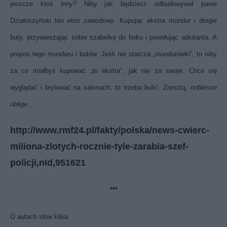
jeszcze ktoś inny? Niby jak będziesz odbudowywał panie
Działoszyński ten etos zawodowy. Kupując ekstra mundur i drogie
buty, przywieszając sobie szabelkę do boku i powołując adiutanta. A
propos tego munduru i butów. Jeśli nie starcza „mundurówki”, to niby
za co miałbyś kupować „to ekstra”, jak nie za swoje. Chce się
wyglądać i brylować na salonach, to trzeba bulić. Zresztą,
noblesse
oblige
...
http://www.rmf24.pl/fakty/polska/news-cwierc-
miliona-zlotych-rocznie-tyle-zarabia-szef-
policji,nId,951621
***
O autach słów kilka.