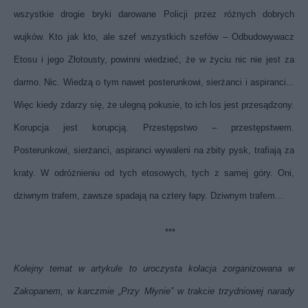
wszystkie drogie bryki darowane Policji przez różnych dobrych
wujków. Kto jak kto, ale szef wszystkich szefów – Odbudowywacz
Etosu i jego Złotousty, powinni wiedzieć, że w życiu nic nie jest za
darmo. Nic. Wiedzą o tym nawet posterunkowi, sierżanci i aspiranci...
Więc kiedy zdarzy się, że ulegną pokusie, to ich los jest przesądzony.
Korupcja jest korupcją. Przestępstwo – przestępstwem.
Posterunkowi, sierżanci, aspiranci wywaleni na zbity pysk, trafiają za
kraty. W odróżnieniu od tych etosowych, tych z samej góry. Oni,
dziwnym trafem, zawsze spadają na cztery łapy. Dziwnym trafem...
***
Kolejny temat w artykule to uroczysta kolacja zorganizowana w
Zakopanem, w karczmie „Przy Młynie” w trakcie trzydniowej narady