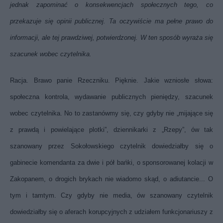
jednak zapominać o konsekwencjach społecznych tego, co
przekazuje się opinii publicznej. Ta oczywiście ma pełne prawo do
informacji, ale tej prawdziwej, potwierdzonej. W ten sposób wyraża się
szacunek wobec czytelnika.
Racja. Brawo panie Rzeczniku. Pięknie. Jakie wzniosłe słowa:
społeczna kontrola, wydawanie publicznych pieniędzy, szacunek
wobec czytelnika. No to zastanówmy się, czy gdyby nie „mijające się
z prawdą i powielające plotki”, dziennikarki z „Rzepy”, ów tak
szanowany przez Sokołowskiego czytelnik dowiedziałby się o
gabinecie komendanta za dwie i pół bańki, o sponsorowanej kolacji w
Zakopanem, o drogich brykach nie wiadomo skąd, o adiutancie... O
tym i tamtym. Czy gdyby nie media, ów szanowany czytelnik
dowiedziałby się o aferach korupcyjnych z udziałem funkcjonariuszy z