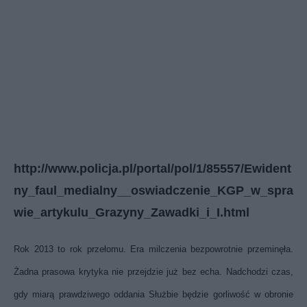
http://www.policja.pl/portal/pol/1/85557/Ewident
ny_faul_medialny__oswiadczenie_KGP_w_spra
wie_artykulu_Grazyny_Zawadki_i_I.html
Rok 2013 to rok przełomu. Era milczenia bezpowrotnie przeminęła.
Żadna prasowa krytyka nie przejdzie już bez echa. Nadchodzi czas,
gdy miarą prawdziwego oddania Służbie będzie gorliwość w obronie