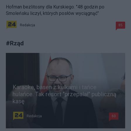
Hofman bezlitosny dla Kurskiego. "48 godzin po
Smoleńsku liczył, których posłów wyciągnąć"
Redakcja
85
#
Rząd
Karaoke, basen z kulkami i tańce
hulańce. Tak resort "przepalał" publiczną
kasę
Redakcja
60