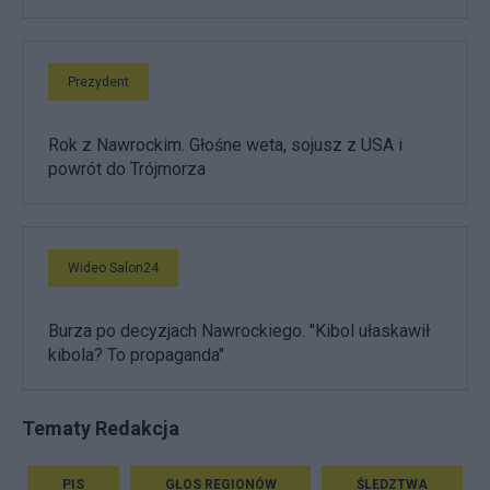
Prezydent
Rok z Nawrockim. Głośne weta, sojusz z USA i
powrót do Trójmorza
Wideo Salon24
Burza po decyzjach Nawrockiego. "Kibol ułaskawił
kibola? To propaganda"
Tematy Redakcja
PIS
GŁOS REGIONÓW
ŚLEDZTWA