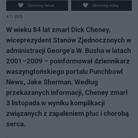
(P) mówi o ostatnich powodziach na Środkowym
Obserwuj temat
Obserwuj notkę
Zachodzie, które zmusiły tysiące osób do opuszczenia
4.11.2025
domów, podczas briefingu poświęconego skutkom
powodzi. Wysłuchują go wiceprezydent Dick Cheney (2.
W wieku 84 lat zmarł Dick Cheney,
z lew
wiceprezydent Stanów Zjednoczonych w
administracji George’a W. Busha w latach
2001–2009 – poinformował dziennikarz
waszyngtońskiego portalu Punchbowl
News, Jake Sherman. Według
przekazanych informacji, Cheney zmarł
3 listopada w wyniku komplikacji
związanych z zapaleniem płuc i chorobą
serca.