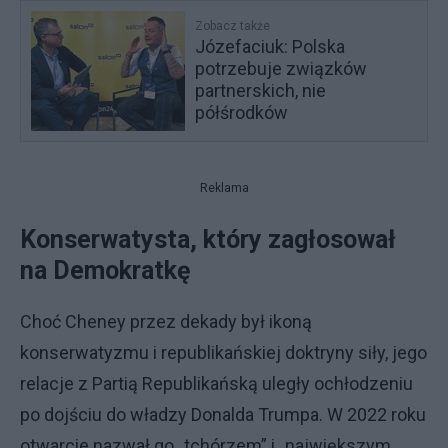
Zobacz także
Józefaciuk: Polska
potrzebuje związków
partnerskich, nie
półśrodków
Reklama
Konserwatysta, który zagłosował
na Demokratkę
Choć Cheney przez dekady był ikoną
konserwatyzmu i republikańskiej doktryny siły, jego
relacje z Partią Republikańską uległy ochłodzeniu
po dojściu do władzy Donalda Trumpa. W 2022 roku
otwarcie nazwał go „tchórzem” i „największym