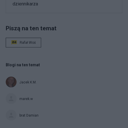
dziennikarza
Piszą na ten temat
Rafał Woś
Blogi na ten temat
Jacek K.M.
marek.w
brat Damian