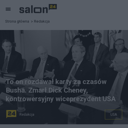
Strona główna
Redakcja
To on rozdawał karty za czasów
Busha. Zmarł Dick Cheney,
kontrowersyjny wiceprezydent USA
Redakcja
USA
na zdjęciu archiwalnym: Prezydent USA George W. Bush