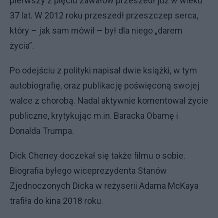
pierwszy z pięciu zawałów przeszedł już w wieku
37 lat. W 2012 roku przeszedł przeszczep serca,
który – jak sam mówił – był dla niego „darem
życia”.
Po odejściu z polityki napisał dwie książki, w tym
autobiografię, oraz publikację poświęconą swojej
walce z chorobą. Nadal aktywnie komentował życie
publiczne, krytykując m.in. Baracka Obamę i
Donalda Trumpa.
Dick Cheney doczekał się także filmu o sobie.
Biografia byłego wiceprezydenta Stanów
Zjednoczonych Dicka w reżyserii Adama McKaya
trafiła do kina 2018 roku.