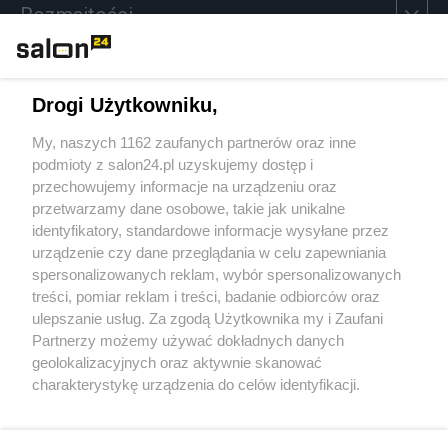
Rozmaitości
Technologie
Drogi Użytkowniku,
Sport
My, naszych 1162 zaufanych partnerów oraz inne
podmioty z salon24.pl uzyskujemy dostęp i
Społeczeństwo
przechowujemy informacje na urządzeniu oraz
przetwarzamy dane osobowe, takie jak unikalne
Kultura
identyfikatory, standardowe informacje wysyłane przez
urządzenie czy dane przeglądania w celu zapewniania
spersonalizowanych reklam, wybór spersonalizowanych
treści, pomiar reklam i treści, badanie odbiorców oraz
ulepszanie usług. Za zgodą Użytkownika my i Zaufani
X
Facebook
Instagram
Youtube
Partnerzy możemy używać dokładnych danych
geolokalizacyjnych oraz aktywnie skanować
charakterystykę urządzenia do celów identyfikacji.
Web Content Media sp. z o. o. © 2022
Ponieważ cenimy Twoją prywatność, prosimy o zgodę na
korzystanie z tych technologii poprzez kliknięcie