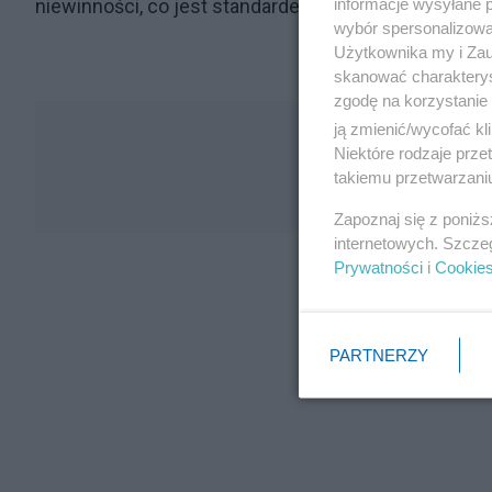
informacje wysyłane 
niewinności, co jest standardem demokratycznego
wybór spersonalizowan
Użytkownika my i Zau
skanować charakterys
zgodę na korzystanie 
ją zmienić/wycofać kl
Niektóre rodzaje prz
takiemu przetwarzaniu
Zapoznaj się z poniż
internetowych. Szcze
Prywatności
i
Cookie
PARTNERZY