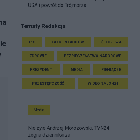
o
USA i powrót do Trójmorza
na
Tematy Redakcja
ie
PIS
GŁOS REGIONÓW
ŚLEDZTWA
e
ZDROWIE
BEZPIECZEŃSTWO NARODOWE
PREZYDENT
MEDIA
PIENIĄDZE
PRZESTĘPCZOŚĆ
WIDEO SALON24
Media
Nie żyje Andrzej Morozowski. TVN24
żegna dziennikarza