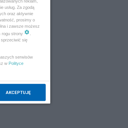
alizowanych reklam,
ie usług. Za zgodą
ych oraz aktywnie
watność, prosimy o
wolna i zawsze możesz
m rogu strony
.
sprzeciwić się
 naszych serwisów
esz w
Polityce
AKCEPTUJĘ