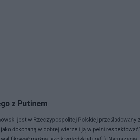
ego z Putinem
nowski jest w Rzeczypospolitej Polskiej prześladowany 
 jako dokonaną w dobrej wierze i ją w pełni respektować”
alifikować można jako kryptodyktaturę(..). Naruszenia