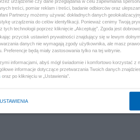
przez urządzenie czy dane przeglądania w celu zapewniania sperson
 państwa prawa.
ych treści, pomiar reklam i treści, badanie odbiorców oraz ulepszan
fani Partnerzy możemy używać dokładnych danych geolokalizacyjn
Reklama
tykę urządzenia do celów identyfikacji. Ponieważ cenimy Twoją pry
z tych technologii poprzez kliknięcie „Akceptuję”. Zgoda jest dobro
ikając przycisk ustawień prywatności znajdujący się w lewym dolny
etwarzania danych nie wymagają zgody użytkownika, ale masz prawo 
. Preferencje będą miały zastosowania tylko na tej witrynie.
szymi informacjami, abyś mógł świadomie i komfortowo korzystać z
gółowe informacje dotyczące przetwarzania Twoich danych znajdzi
s
oraz po kliknięciu w „Ustawienia”.
USTAWIENIA