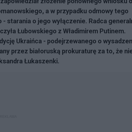
k zapowiedział złożenie ponownego wniosku 
Romanowskiego, a w przypadku odmowy tego
- starania o jego wyłączenie. Radca general
łączyła Łubowskiego z Władimirem Putinem.
adycję Ukraińca - podejrzewanego o wysadzen
any przez białoruską prokuraturę za to, że ni
aksandra Łukaszenki.