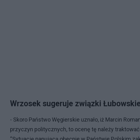
Wrzosek sugeruje związki Łubowski
- Skoro Państwo Węgierskie uznało, iż Marcin Roma
przyczyn politycznych, to ocenę tę należy traktować
“Sytuację panującą obecnie w Państwie Polskim zakw