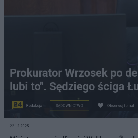
Prokurator Wrzosek po de
lubi to". Sędziego ściga 
Redakcja
SĄDOWNICTWO
Obserwuj temat
22.12.2025