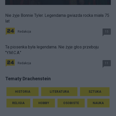
Nie żyje Bonnie Tyler. Legendarna gwiazda rocka miała 75
lat
Redakcja
15
Ta piosenka była legendarna. Nie żyje głos przeboju
"Y.M.C.A."
Redakcja
11
Tematy Drachenstein
HISTORIA
LITERATURA
SZTUKA
RELIGIA
HOBBY
OSOBISTE
NAUKA