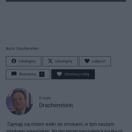
.
Autor: Drachenstein
Udostępnij
Udostępnij
Lubię to!
Skomentuj
1
Obserwuj notkę
O mnie
Drachenstein
Zajmuję się mitem walki ze smokami, w tym naszym
smokiem wawelskim. Na ten temat napisałem książkę pt.