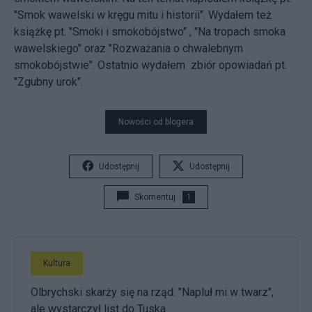
"Smok wawelski w kręgu mitu i historii". Wydałem też
książkę pt. "Smoki i smokobójstwo" , "Na tropach smoka
wawelskiego" oraz "Rozważania o chwalebnym
smokobójstwie". Ostatnio wydałem zbiór opowiadań pt.
"Zgubny urok".
Nowości od blogera
Udostępnij
Udostępnij
Skomentuj
1
Kultura
Olbrychski skarży się na rząd. "Napluł mi w twarz",
ale wystarczył list do Tuska