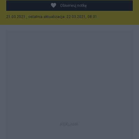
Obserwuj notkę
21.03.2021 , ostatnia aktualizacja: 22.03.2021, 08:31