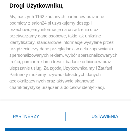
Drogi Użytkowniku,
Sport
My, naszych 1162 zaufanych partnerów oraz inne
podmioty z salon24.pl uzyskujemy dostęp i
Społeczeństwo
przechowujemy informacje na urządzeniu oraz
przetwarzamy dane osobowe, takie jak unikalne
Kultura
identyfikatory, standardowe informacje wysyłane przez
urządzenie czy dane przeglądania w celu zapewniania
spersonalizowanych reklam, wybór spersonalizowanych
treści, pomiar reklam i treści, badanie odbiorców oraz
ulepszanie usług. Za zgodą Użytkownika my i Zaufani
X
Facebook
Instagram
Youtube
Partnerzy możemy używać dokładnych danych
geolokalizacyjnych oraz aktywnie skanować
charakterystykę urządzenia do celów identyfikacji.
Web Content Media sp. z o. o. © 2022
Ponieważ cenimy Twoją prywatność, prosimy o zgodę na
korzystanie z tych technologii poprzez kliknięcie
„Akceptuję”. Zgoda jest dobrowolna i zawsze możesz ją
Pomoc
O nas
Praca
Reklama
Kontakt
zmienić/wycofać klikając przycisk ustawień prywatności
PARTNERZY
USTAWIENIA
znajdujący się w lewym dolnym rogu strony
. Niektóre
rodzaje przetwarzania danych nie wymagają zgody