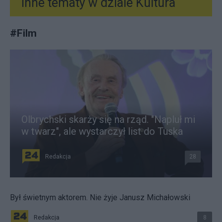
Inne tematy w dziale
Kultura
#
Film
Olbrychski skarży się na rząd. "Napluł mi
w twarz", ale wystarczył list do Tuska
Redakcja
28
Był świetnym aktorem. Nie żyje Janusz Michałowski
Redakcja
8