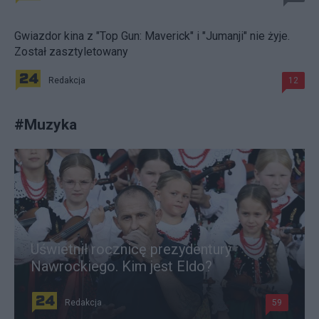
Gwiazdor kina z "Top Gun: Maverick" i "Jumanji" nie żyje.
Został zasztyletowany
Redakcja
12
#
Muzyka
Uświetnił rocznicę prezydentury
Nawrockiego. Kim jest Eldo?
Redakcja
59