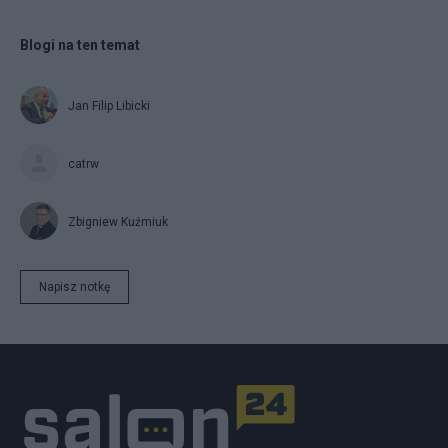
Blogi na ten temat
Jan Filip Libicki
catrw
Zbigniew Kuźmiuk
Napisz notkę