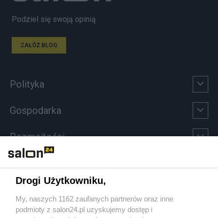
Podziel się swoją opinią
ZAŁÓŻ BLOG
Polityka
Gospodarka
Rozmaitości
Technologie
Drogi Użytkowniku,
Sport
My, naszych 1162 zaufanych partnerów oraz inne
podmioty z salon24.pl uzyskujemy dostęp i
Społeczeństwo