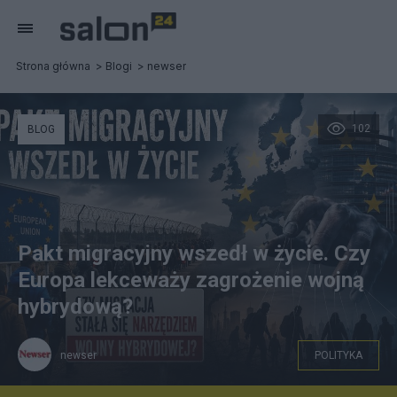
Strona główna
Blogi
newser
102
BLOG
Pakt migracyjny wszedł w życie. Czy
Europa lekceważy zagrożenie wojną
hybrydową?
newser
POLITYKA
Pakt migracyjny wszedł w życie