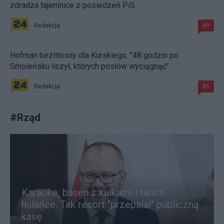
zdradza tajemnice z posiedzeń PiS
Redakcja
89
Hofman bezlitosny dla Kurskiego. "48 godzin po
Smoleńsku liczył, których posłów wyciągnąć"
Redakcja
85
#
Rząd
Karaoke, basen z kulkami i tańce
hulańce. Tak resort "przepalał" publiczną
kasę