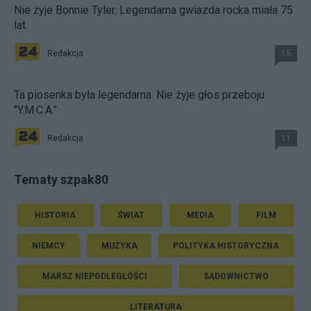
Nie żyje Bonnie Tyler. Legendarna gwiazda rocka miała 75
lat
Redakcja
15
Ta piosenka była legendarna. Nie żyje głos przeboju
"Y.M.C.A."
Redakcja
11
Tematy szpak80
HISTORIA
ŚWIAT
MEDIA
FILM
NIEMCY
MUZYKA
POLITYKA HISTORYCZNA
MARSZ NIEPODLEGŁOŚCI
SĄDOWNICTWO
LITERATURA