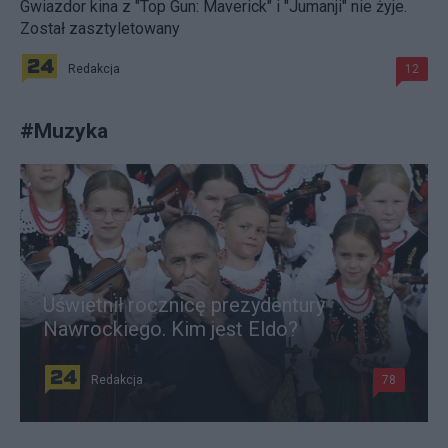
Gwiazdor kina z "Top Gun: Maverick" i "Jumanji" nie żyje.
Został zasztyletowany
Redakcja
12
#
Muzyka
Uświetnił rocznicę prezydentury
Nawrockiego. Kim jest Eldo?
Redakcja
78