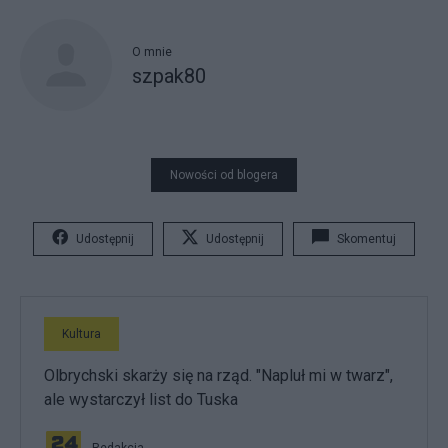
O mnie
szpak80
Nowości od blogera
Udostępnij
Udostępnij
Skomentuj
Kultura
Olbrychski skarży się na rząd. "Napluł mi w twarz",
ale wystarczył list do Tuska
Redakcja