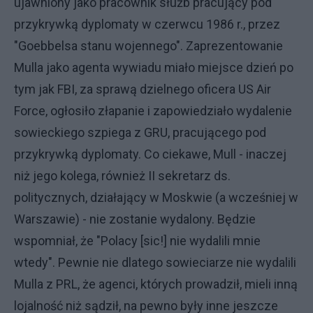
ujawniony jako pracownik służb pracujący pod
przykrywką dyplomaty w czerwcu 1986 r., przez
"Goebbelsa stanu wojennego". Zaprezentowanie
Mulla jako agenta wywiadu miało miejsce dzień po
tym jak FBI, za sprawą dzielnego oficera US Air
Force, ogłosiło złapanie i zapowiedziało wydalenie
sowieckiego szpiega z GRU, pracującego pod
przykrywką dyplomaty. Co ciekawe, Mull - inaczej
niż jego kolega, również II sekretarz ds.
politycznych, działający w Moskwie (a wcześniej w
Warszawie) - nie zostanie wydalony. Będzie
wspomniał, że "Polacy [sic!] nie wydalili mnie
wtedy". Pewnie nie dlatego sowieciarze nie wydalili
Mulla z PRL, że agenci, których prowadził, mieli inną
lojalność niż sądził, na pewno były inne jeszcze