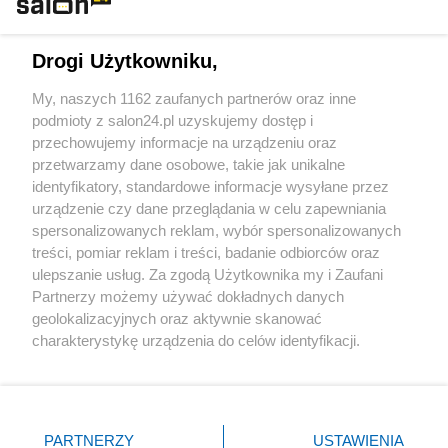
Technologie
Drogi Użytkowniku,
Sport
My, naszych 1162 zaufanych partnerów oraz inne
podmioty z salon24.pl uzyskujemy dostęp i
Społeczeństwo
przechowujemy informacje na urządzeniu oraz
przetwarzamy dane osobowe, takie jak unikalne
Kultura
identyfikatory, standardowe informacje wysyłane przez
urządzenie czy dane przeglądania w celu zapewniania
spersonalizowanych reklam, wybór spersonalizowanych
treści, pomiar reklam i treści, badanie odbiorców oraz
ulepszanie usług. Za zgodą Użytkownika my i Zaufani
X
Facebook
Instagram
Youtube
Partnerzy możemy używać dokładnych danych
geolokalizacyjnych oraz aktywnie skanować
charakterystykę urządzenia do celów identyfikacji.
Web Content Media sp. z o. o. © 2022
Ponieważ cenimy Twoją prywatność, prosimy o zgodę na
korzystanie z tych technologii poprzez kliknięcie
„Akceptuję”. Zgoda jest dobrowolna i zawsze możesz ją
Pomoc
O nas
Praca
Reklama
Kontakt
zmienić/wycofać klikając przycisk ustawień prywatności
PARTNERZY
USTAWIENIA