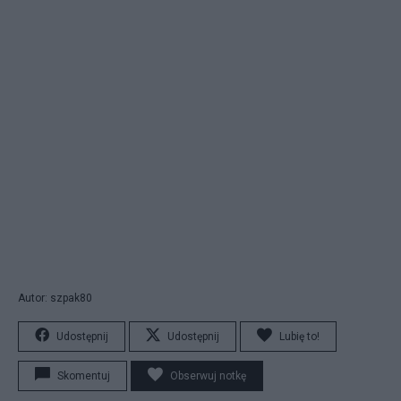
Autor: szpak80
Udostępnij
Udostępnij
Lubię to!
Skomentuj
Obserwuj notkę