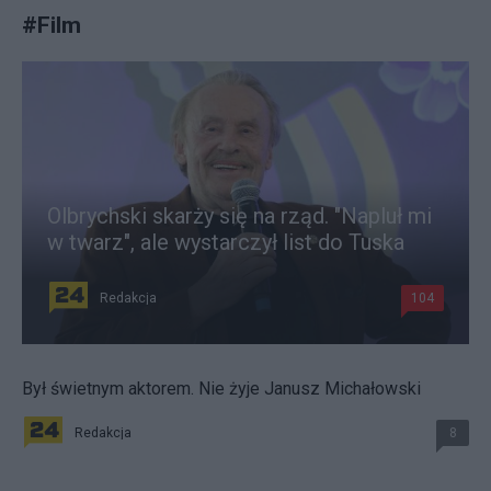
#
Film
Olbrychski skarży się na rząd. "Napluł mi
w twarz", ale wystarczył list do Tuska
Redakcja
104
Był świetnym aktorem. Nie żyje Janusz Michałowski
Redakcja
8