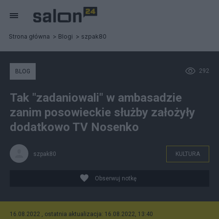
Strona główna
Blogi
szpak80
292
BLOG
Tak "zadaniowali" w ambasadzie
zanim posowieckie służby założyły
dodatkowo TV Nosenko
szpak80
KULTURA
Obserwuj notkę
16.08.2022 , ostatnia aktualizacja: 16.08.2022, 13:40