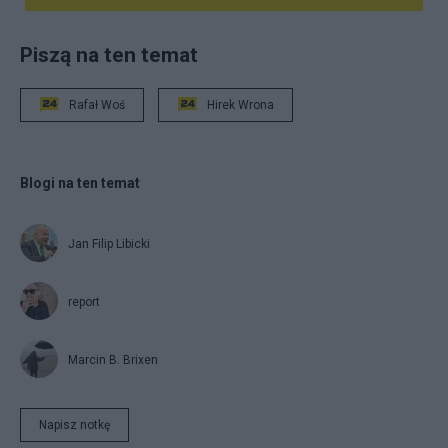
Piszą na ten temat
Rafał Woś
Hirek Wrona
Blogi na ten temat
Jan Filip Libicki
report
Marcin B. Brixen
Napisz notkę