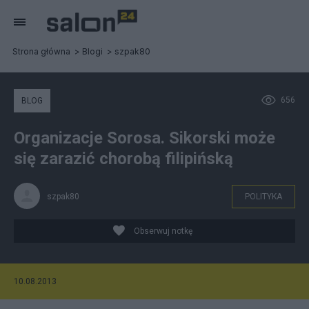
Strona główna
Blogi
szpak80
656
BLOG
Organizacje Sorosa. Sikorski może
się zarazić chorobą filipińską
szpak80
POLITYKA
Obserwuj notkę
10.08.2013