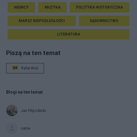
NIEMCY
MUZYKA
POLITYKA HISTORYCZNA
MARSZ NIEPODLEGŁOŚCI
SĄDOWNICTWO
LITERATURA
Piszą na ten temat
Rafał Woś
Blogi na ten temat
Jan Filip Libicki
catrw