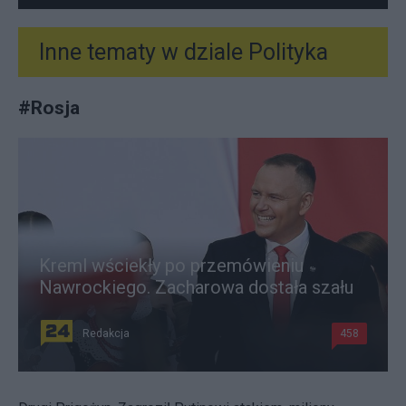
Inne tematy w dziale
Polityka
#
Rosja
Kreml wściekły po przemówieniu
Nawrockiego. Zacharowa dostała szału
Redakcja
458