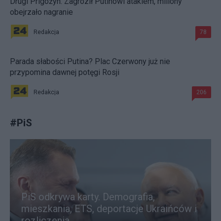
Drugi Prigożyn. Zagroził Putinowi atakiem, miliony
obejrzało nagranie
Redakcja
78
Parada słabości Putina? Plac Czerwony już nie
przypomina dawnej potęgi Rosji
Redakcja
206
#
PiS
PiS odkrywa karty. Demografia,
mieszkania, ETS, deportacje Ukraińców i
rozliczenia