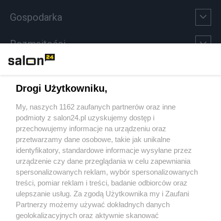
Gospodarka
Rozmaitości
Technologie
Drogi Użytkowniku,
Sport
My, naszych 1162 zaufanych partnerów oraz inne
podmioty z salon24.pl uzyskujemy dostęp i
Społeczeństwo
przechowujemy informacje na urządzeniu oraz
przetwarzamy dane osobowe, takie jak unikalne
Kultura
identyfikatory, standardowe informacje wysyłane przez
urządzenie czy dane przeglądania w celu zapewniania
spersonalizowanych reklam, wybór spersonalizowanych
treści, pomiar reklam i treści, badanie odbiorców oraz
ulepszanie usług. Za zgodą Użytkownika my i Zaufani
X
Facebook
Instagram
Youtube
Partnerzy możemy używać dokładnych danych
geolokalizacyjnych oraz aktywnie skanować