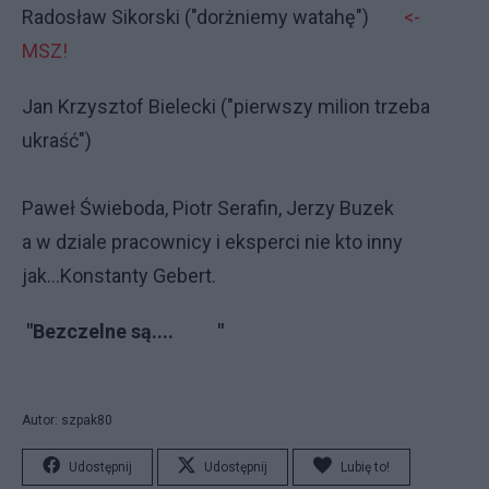
Radosław Sikorski ("dorżniemy watahę")
<-
MSZ!
Jan Krzysztof Bielecki ("pierwszy milion trzeba
ukraść")
Paweł Świeboda, Piotr Serafin, Jerzy Buzek
a w dziale pracownicy i eksperci nie kto inny
jak...Konstanty Gebert.
"Bezczelne są.... "
Autor: szpak80
Udostępnij
Udostępnij
Lubię to!