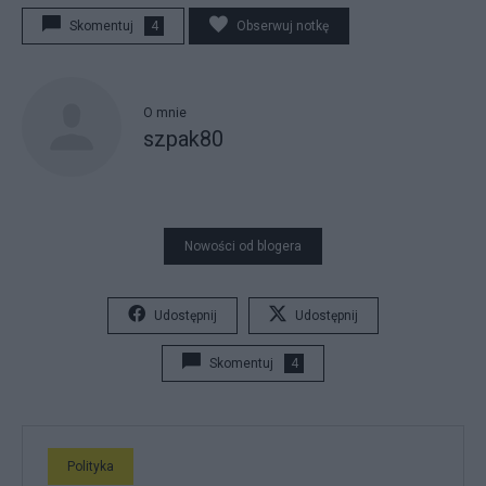
Skomentuj
4
Obserwuj notkę
O mnie
szpak80
Nowości od blogera
Udostępnij
Udostępnij
Skomentuj
4
Polityka