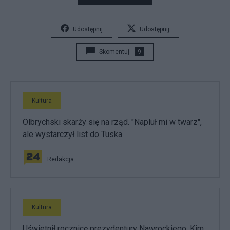
Udostępnij
Udostępnij
Skomentuj
9
Kultura
Olbrychski skarży się na rząd. "Napluł mi w twarz",
ale wystarczył list do Tuska
Redakcja
Kultura
Uświetnił rocznicę prezydentury Nawrockiego. Kim