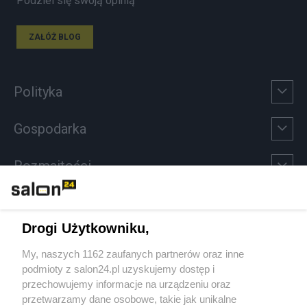
Podziel się swoją opinią
ZAŁÓŻ BLOG
Polityka
Gospodarka
Rozmaitości
Technologie
Drogi Użytkowniku,
Sport
My, naszych 1162 zaufanych partnerów oraz inne
podmioty z salon24.pl uzyskujemy dostęp i
Społeczeństwo
przechowujemy informacje na urządzeniu oraz
przetwarzamy dane osobowe, takie jak unikalne