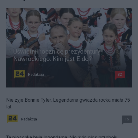
Uświetnił rocznicę prezydentury
Nawrockiego. Kim jest Eldo?
Redakcja
82
Nie żyje Bonnie Tyler. Legendarna gwiazda rocka miała 75
lat
Redakcja
15
Ta piosenka była legendarna. Nie żyje głos przeboju