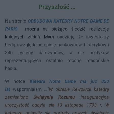
Przyszłość ...
Na stronie
ODBUDOWA KATEDRY NOTRE-DAME DE
PARIS
można na bieżąco śledzić realizację
kolejnych zadań. Mam
nadzieję, że inwestorzy
będą uwzględniać opinię naukowców, historyków i
340 tysięcy darczyńców, a nie polityków
reprezentujących ostatnio modne masońskie
hasła.
W notce
Katedra Notre Dame ma już 850
lat
wspomniałam
..
."W okresie Rewolucji katedrę
zamieniono
Świątynię Rozumu
, inauguracyjna
uroczystość odbyła się 10 listopada 1793 r. W
katedrze pojawiły się portrety nowych świętych: