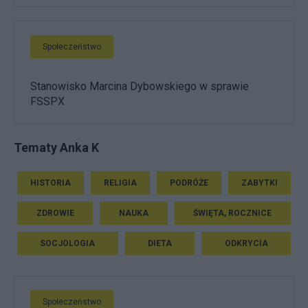
Społeczeństwo
Stanowisko Marcina Dybowskiego w sprawie
FSSPX
Tematy Anka K
HISTORIA
RELIGIA
PODRÓŻE
ZABYTKI
ZDROWIE
NAUKA
ŚWIĘTA, ROCZNICE
SOCJOLOGIA
DIETA
ODKRYCIA
Społeczeństwo