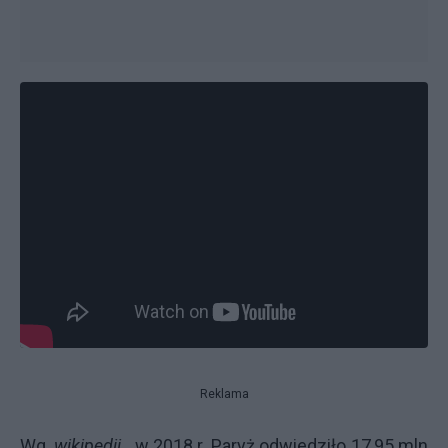
Reklama
Wg.
wikipedii
w 2018 r. Paryż odwiedziło 17,95 mln