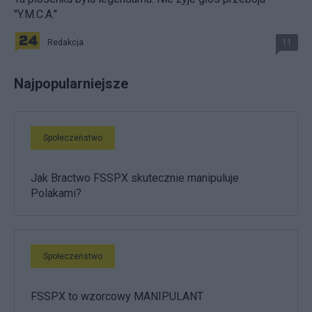
"Y.M.C.A."
Redakcja
11
Najpopularniejsze
Społeczeństwo
Jak Bractwo FSSPX skutecznie manipuluje
Polakami?
Społeczeństwo
FSSPX to wzorcowy MANIPULANT