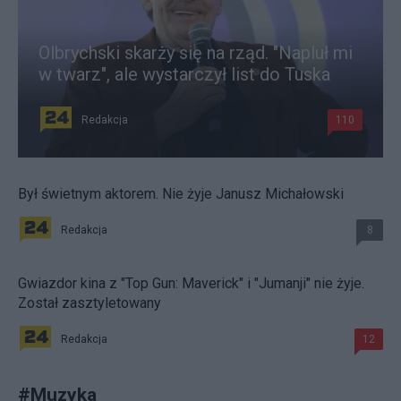
Olbrychski skarży się na rząd. "Napluł mi
w twarz", ale wystarczył list do Tuska
Redakcja
110
Był świetnym aktorem. Nie żyje Janusz Michałowski
Redakcja
8
Gwiazdor kina z "Top Gun: Maverick" i "Jumanji" nie żyje.
Został zasztyletowany
Redakcja
12
#
Muzyka