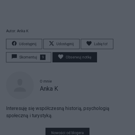
Autor: Anka K
Udostępnij
Udostępnij
Lubię to!
Skomentuj
9
Obserwuj notkę
O mnie
Anka K
Interesuję się współczesną historią, psychologią
społeczną i turystyką.
Nowości od blogera