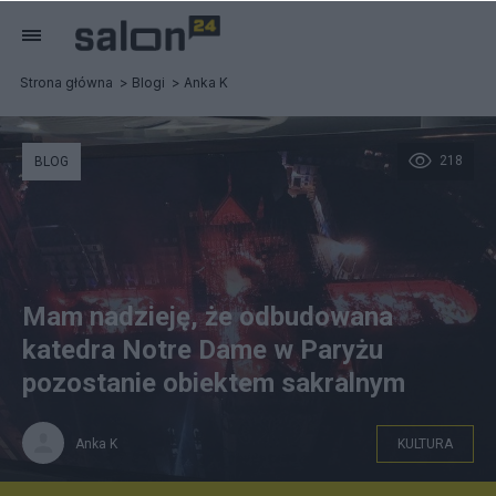
Strona główna
Blogi
Anka K
218
BLOG
Mam nadzieję, że odbudowana
katedra Notre Dame w Paryżu
pozostanie obiektem sakralnym
Anka K
KULTURA