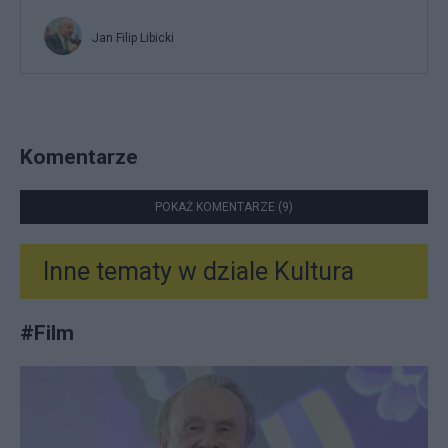
Jan Filip Libicki
Komentarze
POKAŻ KOMENTARZE (9)
Inne tematy w dziale
Kultura
#
Film