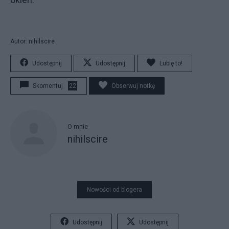
Autor: nihilscire
Udostępnij
Udostępnij
Lubię to!
Skomentuj
22
Obserwuj notkę
O mnie
nihilscire
Nowości od blogera
Udostępnij
Udostępnij