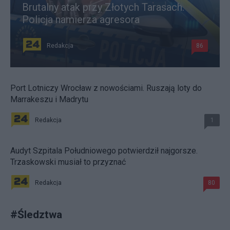
Brutalny atak przy Złotych Tarasach.
Policja namierza agresora
Redakcja
86
Port Lotniczy Wrocław z nowościami. Ruszają loty do
Marrakeszu i Madrytu
Redakcja
1
Audyt Szpitala Południowego potwierdził najgorsze.
Trzaskowski musiał to przyznać
Redakcja
80
#
Śledztwa