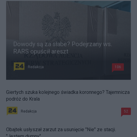
Dowody są za słabe? Podejrzany ws.
RARS opuścił areszt
Redakcja
106
Giertych szuka kolejnego świadka koronnego? Tajemnicza
podróż do Krala
Redakcja
52
Obajtek usłyszał zarzut za usunięcie "Nie" ze stacji.
"Jestem dumny"