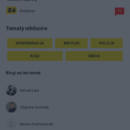
Redakcja
77
Tematy nihilscire
KONFEDERACJA
800 PLUS
POLICJA
RZĄD
MEDIA
Blogi na ten temat
Konrad Lata
Zbigniew Kuźmiuk
Marian Radziejowski