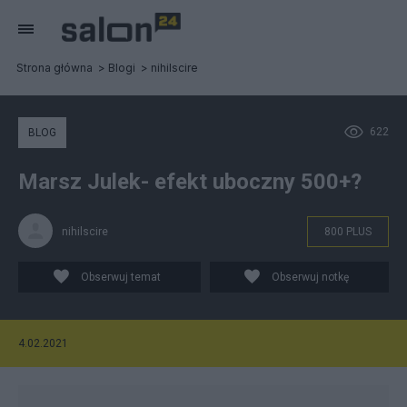
Strona główna
Blogi
nihilscire
622
BLOG
Marsz Julek- efekt uboczny 500+?
nihilscire
800 PLUS
Obserwuj temat
Obserwuj notkę
4.02.2021