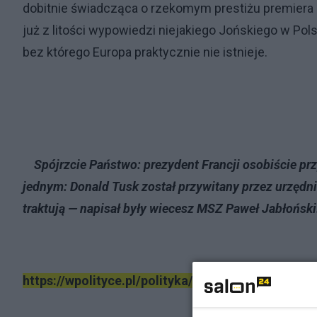
dobitnie świadcząca o rzekomym prestiżu premiera 
już z litości wypowiedzi niejakiego Jońskiego w Po
bez którego Europa praktycznie nie istnieje.
Spójrzcie Państwo: prezydent Francji osobiście prz
jednym: Donald Tusk został przywitany przez urzędni
traktują — napisał były wiecesz MSZ Paweł Jabłoński
https://wpolityce.pl/polityka/739619-tak-macron