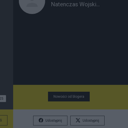
Natenczas Wojski...
Nowości od blogera
25
G
Udostępnij
Udostępnij