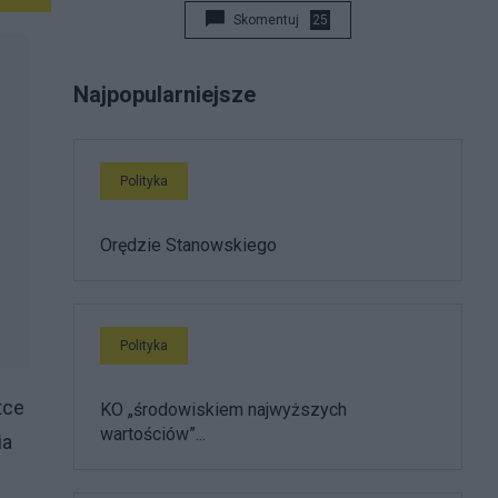
Skomentuj
25
Najpopularniejsze
Polityka
Orędzie Stanowskiego
Polityka
tce
KO „środowiskiem najwyższych
wartościów”...
ia