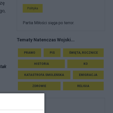
czę
Polityka
go,
Partia Miłości sięga po terror.
Tematy Natenczas Wojski...
PRAWO
PIS
ŚWIĘTA, ROCZNICE
HISTORIA
KO
 tak
KATASTROFA SMOLEŃSKA
EMIGRACJA
ZDROWIE
RELIGIA
Polityka