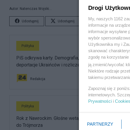
Drogi Użytkow
Autor: Natenczas Wojski...
My, naszych 1162 zau
Udostępnij
Udostępnij
Lubię to!
S
informacje na urządze
informacje wysyłane 
wybór spersonalizowan
Użytkownika my i Zau
Polityka
skanować charakterys
zgodę na korzystanie 
PiS odkrywa karty. Demografia, mieszkania, ETS,
ją zmienić/wycofać kl
deportacje Ukraińców i rozliczenia
Niektóre rodzaje prz
takiemu przetwarzaniu
Redakcja
Zapoznaj się z poniż
internetowych. Szcze
Prywatności
i
Cookie
Polityka
Rok z Nawrockim. Głośne weta, sojusz z USA i powrót
PARTNERZY
do Trójmorza