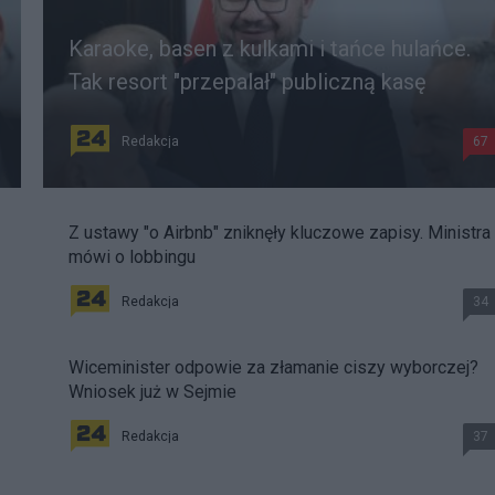
Karaoke, basen z kulkami i tańce hulańce.
Tak resort "przepalał" publiczną kasę
Redakcja
67
Z ustawy "o Airbnb" zniknęły kluczowe zapisy. Ministra
mówi o lobbingu
Redakcja
34
Wiceminister odpowie za złamanie ciszy wyborczej?
Wniosek już w Sejmie
Redakcja
37