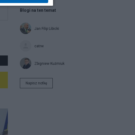
Blogi na ten temat
Jan Filip Libicki
catrw
Zbigniew Kuźmiuk
Napisz notkę