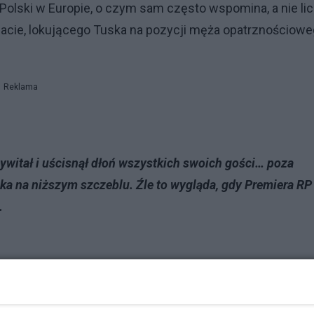
Polski w Europie, o czym sam często wspomina, a nie li
lsacie, lokującego Tuska na pozycji męża opatrznościowe
Reklama
ywitał i uścisnął dłoń wszystkich swoich gości… poza
ka na niższym szczeblu. Źle to wygląda, gdy Premiera RP
.
-potraktowal-tuska-w-paryzu-zle-to-wyglada