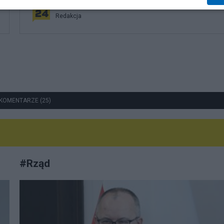
Redakcja
KOMENTARZE (25)
#
Rząd