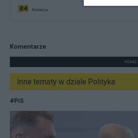
Redakcja
Komentarze
POKAŻ 
Inne tematy w dziale
Polityka
#
PiS