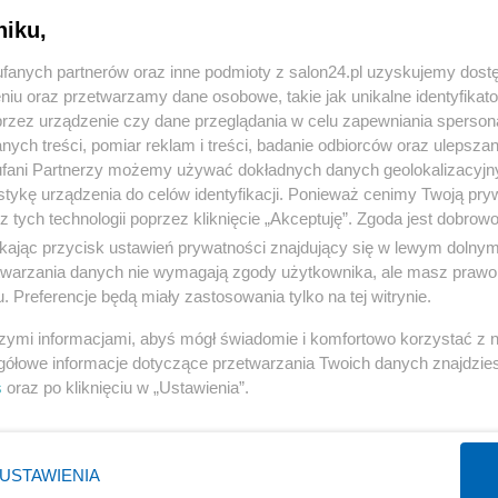
niku,
fanych partnerów oraz inne podmioty z salon24.pl uzyskujemy dost
komentuj
25
Obserwuj notkę
niu oraz przetwarzamy dane osobowe, takie jak unikalne identyfikat
przez urządzenie czy dane przeglądania w celu zapewniania sperson
ych treści, pomiar reklam i treści, badanie odbiorców oraz ulepszan
fani Partnerzy możemy używać dokładnych danych geolokalizacyjn
Polityka
tykę urządzenia do celów identyfikacji. Ponieważ cenimy Twoją pry
z tych technologii poprzez kliknięcie „Akceptuję”. Zgoda jest dobro
Karaoke, basen z kulkami i tańce hulańce. Tak resort
ikając przycisk ustawień prywatności znajdujący się w lewym dolny
"przepalał" publiczną kasę
etwarzania danych nie wymagają zgody użytkownika, ale masz prawo 
. Preferencje będą miały zastosowania tylko na tej witrynie.
Redakcja
szymi informacjami, abyś mógł świadomie i komfortowo korzystać z
gółowe informacje dotyczące przetwarzania Twoich danych znajdzi
s
oraz po kliknięciu w „Ustawienia”.
Polityka
Fidesz zbojkotuje wybór nowego prezydenta Węgier.
USTAWIENIA
"Był ostatnim legalnym"