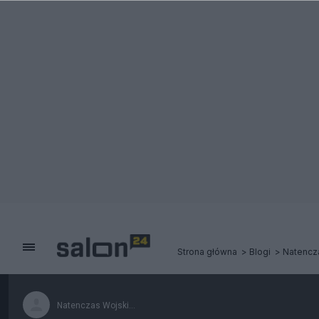
Strona główna
Blogi
Natencza
Natenczas Wojski...