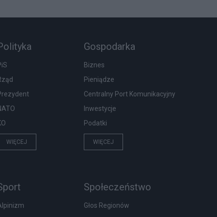
Polityka
Gospodarka
PiS
Biznes
Rząd
Pieniądze
Prezydent
Centralny Port Komunikacyjny
NATO
Inwestycje
KO
Podatki
WIĘCEJ
WIĘCEJ
Sport
Społeczeństwo
Alpinizm
Głos Regionów