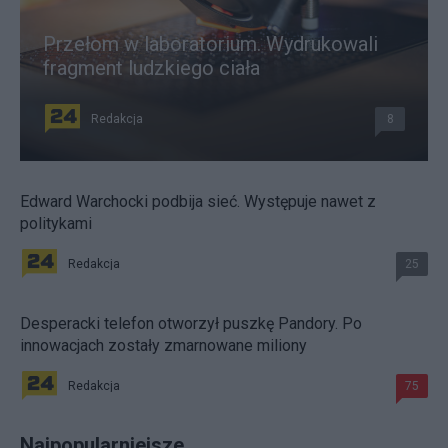
Przełom w laboratorium. Wydrukowali
fragment ludzkiego ciała
Redakcja
8
Edward Warchocki podbija sieć. Występuje nawet z
politykami
Redakcja
25
Desperacki telefon otworzył puszkę Pandory. Po
innowacjach zostały zmarnowane miliony
Redakcja
75
Najpopularniejsze