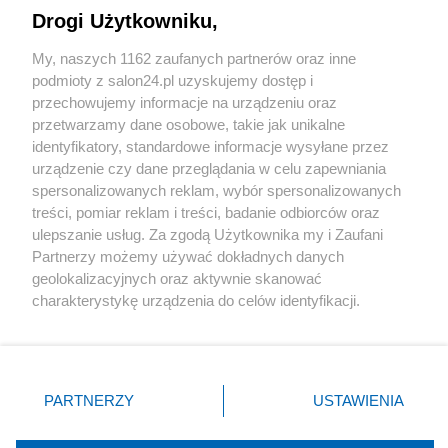
Drogi Użytkowniku,
Sport
My, naszych 1162 zaufanych partnerów oraz inne
podmioty z salon24.pl uzyskujemy dostęp i
Społeczeństwo
przechowujemy informacje na urządzeniu oraz
przetwarzamy dane osobowe, takie jak unikalne
Kultura
identyfikatory, standardowe informacje wysyłane przez
urządzenie czy dane przeglądania w celu zapewniania
spersonalizowanych reklam, wybór spersonalizowanych
treści, pomiar reklam i treści, badanie odbiorców oraz
ulepszanie usług. Za zgodą Użytkownika my i Zaufani
X
Facebook
Instagram
Youtube
Partnerzy możemy używać dokładnych danych
geolokalizacyjnych oraz aktywnie skanować
charakterystykę urządzenia do celów identyfikacji.
Web Content Media sp. z o. o. © 2022
Ponieważ cenimy Twoją prywatność, prosimy o zgodę na
korzystanie z tych technologii poprzez kliknięcie
„Akceptuję”. Zgoda jest dobrowolna i zawsze możesz ją
Pomoc
O nas
Praca
Reklama
Kontakt
zmienić/wycofać klikając przycisk ustawień prywatności
PARTNERZY
USTAWIENIA
znajdujący się w lewym dolnym rogu strony
. Niektóre
rodzaje przetwarzania danych nie wymagają zgody