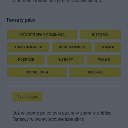
Wildstein i Rokita dali głos u Morawieckiego
Tematy piko
KATASTROFA SMOLEŃSKA
HISTORIA
KONFEDERACJA
KORONAWIRUS
NAUKA
PODRÓŻE
WYBORY
PRAWO
SOCJOLOGIA
MUZYKA
Technologie
Już wiadomo po co była dziura w ziemi w pobliżu
Tarnawy w województwie lubelskim.