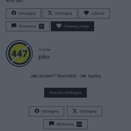
Autor: piko
Udostępnij
Udostępnij
Lubię to!
Skomentuj
25
Obserwuj notkę
O mnie
piko
Jaki jestem? Normalny - tak sądzę.
Nowości od blogera
Udostępnij
Udostępnij
Skomentuj
25