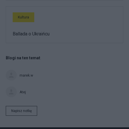
Kultura
Ballada o Ukraińcu
Blogi na ten temat
marek.w
Atej
Napisz notkę