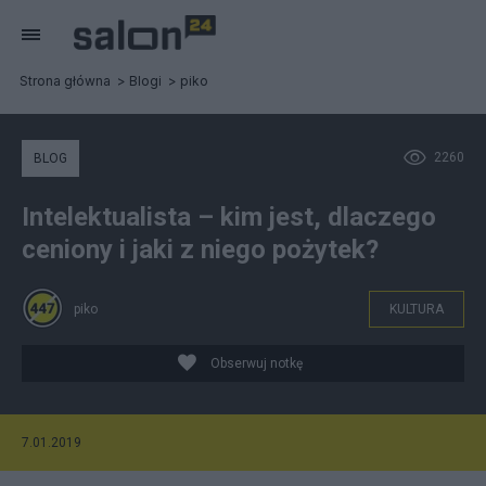
Strona główna
Blogi
piko
2260
BLOG
Intelektualista – kim jest, dlaczego
ceniony i jaki z niego pożytek?
piko
KULTURA
Obserwuj notkę
7.01.2019