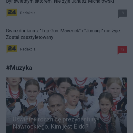
Był świetnym aktorem. Nie żyje Janusz Michałowski
Redakcja
8
Gwiazdor kina z "Top Gun: Maverick" i "Jumanji" nie żyje.
Został zasztyletowany
Redakcja
12
#
Muzyka
Uświetnił rocznicę prezydentury
Nawrockiego. Kim jest Eldo?