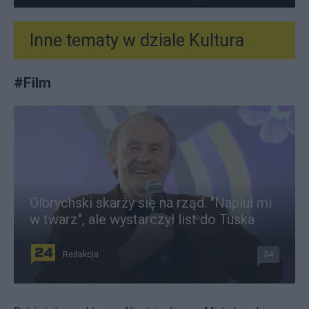
Inne tematy w dziale
Kultura
#
Film
Olbrychski skarży się na rząd. "Napluł mi
w twarz", ale wystarczył list do Tuska
Redakcja
34