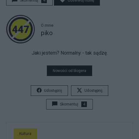
Skomentuj
4
Obserwuj notkę
O mnie
piko
Jaki jestem? Normalny - tak sądzę.
Nowości od blogera
Udostępnij
Udostępnij
Skomentuj
4
Kultura