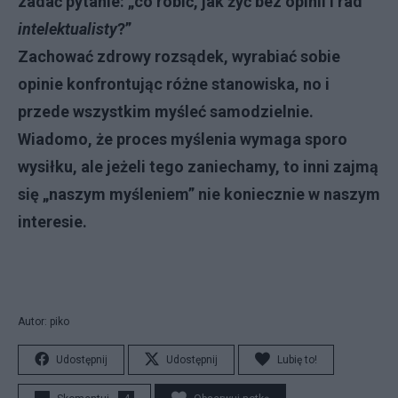
zadać pytanie: „co robić, jak żyć bez opinii i rad
intelektualisty
?”
Zachować zdrowy rozsądek, wyrabiać sobie
opinie konfrontując różne stanowiska, no i
przede wszystkim myśleć samodzielnie.
Wiadomo, że proces myślenia wymaga sporo
wysiłku, ale jeżeli tego zaniechamy, to inni zajmą
się „naszym myśleniem” nie koniecznie w naszym
interesie.
Autor: piko
Udostępnij
Udostępnij
Lubię to!