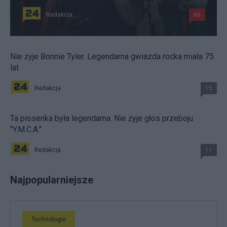
Redakcja
66
Nie żyje Bonnie Tyler. Legendarna gwiazda rocka miała 75
lat
Redakcja
15
Ta piosenka była legendarna. Nie żyje głos przeboju
"Y.M.C.A."
Redakcja
11
Najpopularniejsze
Technologie