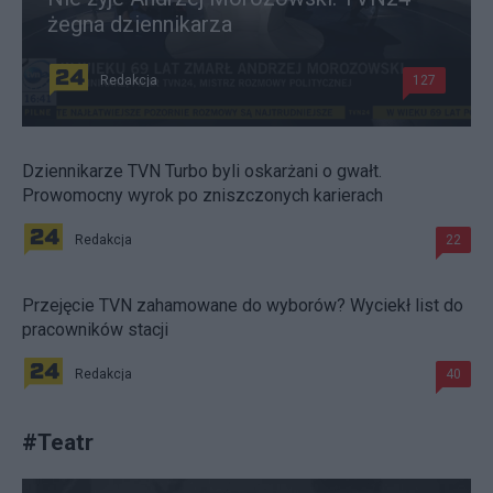
żegna dziennikarza
Redakcja
127
Dziennikarze TVN Turbo byli oskarżani o gwałt.
Prowomocny wyrok po zniszczonych karierach
Redakcja
22
Przejęcie TVN zahamowane do wyborów? Wyciekł list do
pracowników stacji
Redakcja
40
#
Teatr