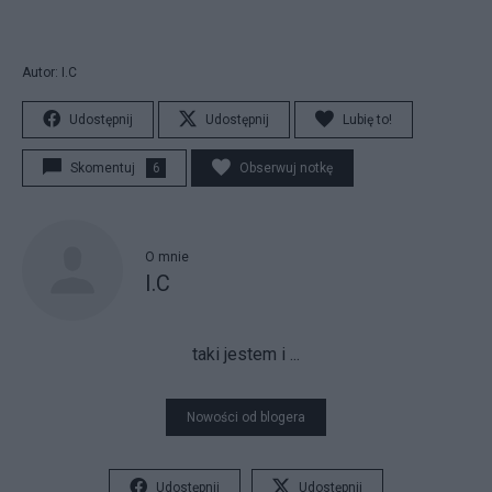
Autor: I.C
Udostępnij
Udostępnij
Lubię to!
Skomentuj
6
Obserwuj notkę
O mnie
I.C
taki jestem i ...
Nowości od blogera
Udostępnij
Udostępnij