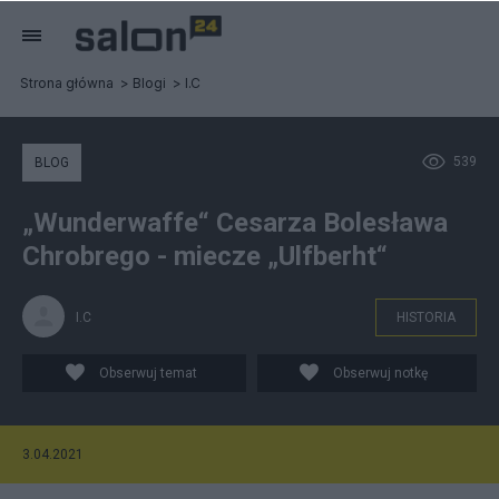
Strona główna
Blogi
I.C
539
BLOG
„Wunderwaffe“ Cesarza Bolesława
Chrobrego - miecze „Ulfberht“
I.C
HISTORIA
Obserwuj temat
Obserwuj notkę
3.04.2021