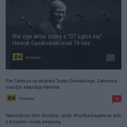
Nie żyje aktor znany z "07 zgłoś się".
Henryk Gęsikowski miał 74 lata
Redakcja
1
Pan Tadeusz na deskach Teatru Słowackiego. Zakonnica
miażdży adaptację Klemma
Redakcja
96
Nawiedzony dom Krystyny Jandy. Artystka biegała po willi
z krzyżem i wodą święconą