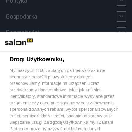
Polityka
Gospodarka
Rozmaitości
Technologie
Drogi Użytkowniku,
Sport
My, naszych 1160 zaufanych partnerów oraz inne
podmioty z salon24.pl uzyskujemy dostęp i
Społeczeństwo
przechowujemy informacje na urządzeniu oraz
przetwarzamy dane osobowe, takie jak unikalne
Kultura
identyfikatory, standardowe informacje wysyłane przez
urządzenie czy dane przeglądania w celu zapewniania
spersonalizowanych reklam, wybór spersonalizowanych
treści, pomiar reklam i treści, badanie odbiorców oraz
ulepszanie usług. Za zgodą Użytkownika my i Zaufani
X
Facebook
Instagram
Youtube
Partnerzy możemy używać dokładnych danych