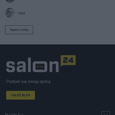
cepol
Napisz notkę
Podziel się swoją opinią
ZAŁÓŻ BLOG