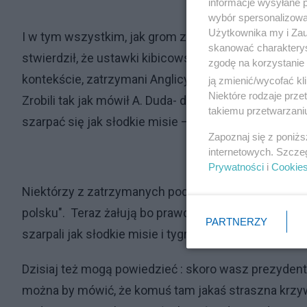
informacje wysyłane 
wybór spersonalizowan
Użytkownika my i Zau
I w tym wszystkim, jak grom z jasnego nieba, pojawił
skanować charakterys
stwierdził, że ustawki kibicowskie to „takie słodki
zgodę na korzystanie 
kontekście, zatrzymani Anglicy i Hiszpanie mogą czuć
ją zmienić/wycofać kl
Niektóre rodzaje prz
Zrobili tak jak mówił A. Duda- dżentelmeńską umowę 
takiemu przetwarzaniu
szarpać się jak słodkie misie – zgodnie z polską trad
Zapoznaj się z poniż
internetowych. Szcze
Prywatności
i
Cookie
Niektórzy z zatrzymanych podobno żałują... ale nie teg
polsku". Teraz żałują bo prawdopodobnie zostali zatr
PARTNERZY
szarpali jak słodkie misie i tygryski.
Dzisiaj też mogą powiedzieć : skoro wasz prezydent n
można by mówić, że komuś tam jakaś straszna krzywd