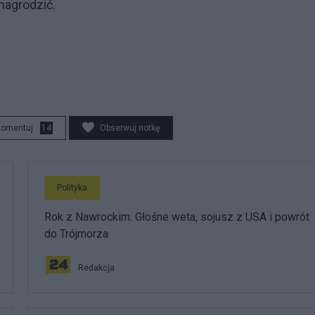
nagrodzić.
komentuj
14
Obserwuj notkę
Polityka
Rok z Nawrockim. Głośne weta, sojusz z USA i powrót
do Trójmorza
Redakcja