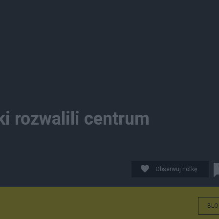
ki rozwalili centrum
Obserwuj notkę
BLO