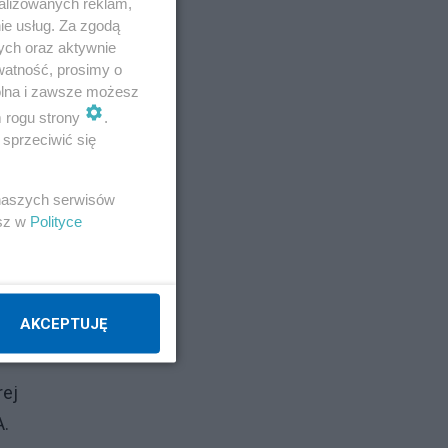
alizowanych reklam,
ie usług. Za zgodą
Napisz notkę
ych oraz aktywnie
watność, prosimy o
wolna i zawsze możesz
e.
m rogu strony
.
sprzeciwić się
o
 naszych serwisów
esz w
Polityce
po
AKCEPTUJĘ
rej
A.