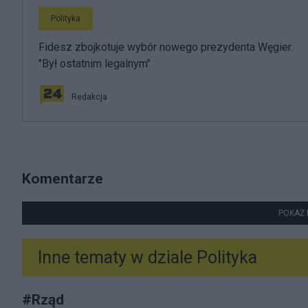
Polityka
Fidesz zbojkotuje wybór nowego prezydenta Węgier.
"Był ostatnim legalnym"
Redakcja
Komentarze
POKAŻ 
Inne tematy w dziale
Polityka
#
Rząd