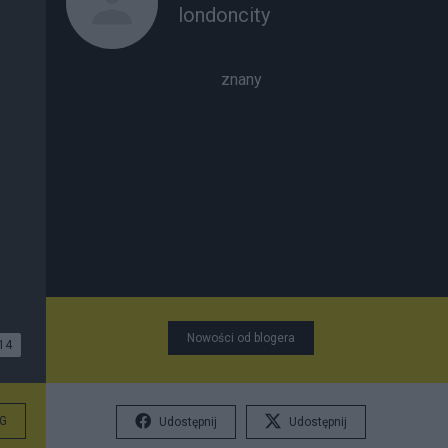
londoncity
znany
Nowości od blogera
14
G
Udostępnij
Udostępnij