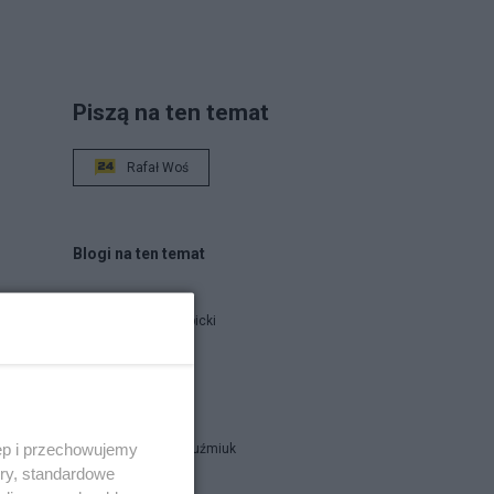
Piszą na ten temat
Rafał Woś
Blogi na ten temat
Jan Filip Libicki
catrw
czy
ęp i przechowujemy
Zbigniew Kuźmiuk
ory, standardowe