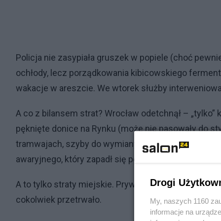
Policja nie zasypiała gruszek w popiele (choć pewn
ochłody, lecz porządkowania kibicowskiego ferment
wakacje w areszcie. We wtorek służby interweniowa
A co z bilansem strat? Wrocław odetchnął – „tylko” 
pęknięte donice na Rynku (może nie pasowały do 
tramwajach, szyby do wymiany i jeden tramwaj zab
awaryjnego, który zapadł się pod ziemię. Sherlock 
Drogi Użytkow
A to tylko straty miejskie. Prywatni restauratorzy, wł
cokolwiek przetrwało.
My, naszych 1160 zau
informacje na urządze