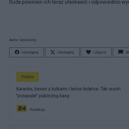
Duda powinien ich teraz ułaskawić i odpowiednio wy
Autor: londoncity
Udostępnij
Udostępnij
Lubię to!
S
Polityka
Karaoke, basen z kulkami i tańce hulańce. Tak resort
"przepalał" publiczną kasę
Redakcja