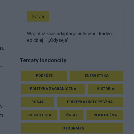
Kultura
Współczesna adaptacja antycznej tradycji
epickiej – „Odyseja”
m.
Tematy londoncity
 –
PODRÓŻE
ENERGETYKA
POLITYKA ZAGRANICZNA
HISTORIA
ROSJA
POLITYKA HISTORYCZNA
aw –
em
SOCJOLOGIA
ŚWIAT
PIŁKA NOŻNA
FOTOGRAFIA