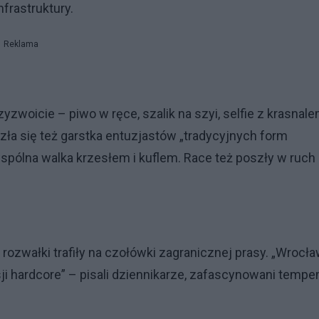
frastruktury.
Reklama
woicie – piwo w ręce, szalik na szyi, selfie z krasnale
azła się też garstka entuzjastów „tradycyjnych form
k wspólna walka krzesłem i kuflem. Race też poszły w ruch
rozwałki trafiły na czołówki zagranicznej prasy. „Wrocł
ji hardcore” – pisali dziennikarze, zafascynowani temp