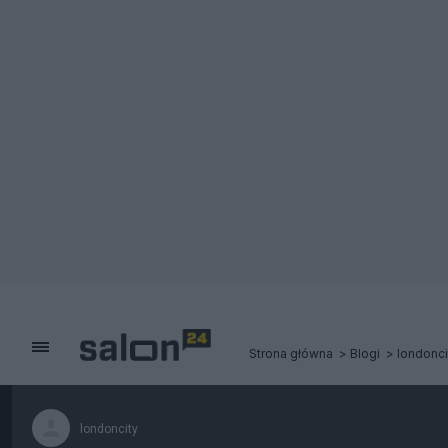
Strona główna
Blogi
londonci
londoncity