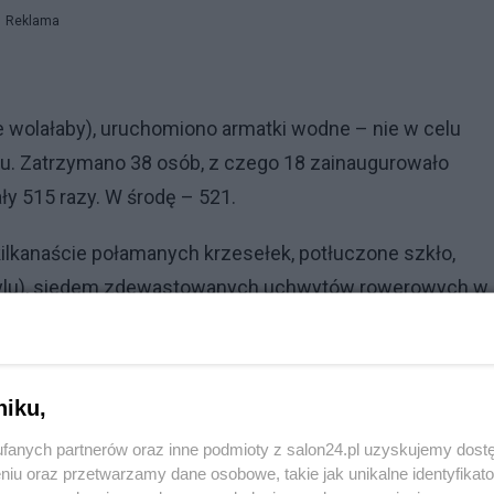
Reklama
ie wolałaby), uruchomiono armatki wodne – nie w celu
u. Zatrzymano 38 osób, z czego 18 zainaugurowało
ły 515 razy. W środę – 521.
kilkanaście połamanych krzesełek, potłuczone szkło,
stylu), siedem zdewastowanych uchwytów rowerowych w
lokowany przez tajemniczego miłośnika hamulca
Holmes już w drodze.
niku,
aściciele barów i sklepów jeszcze liczą, co im zostało. I 
fanych partnerów oraz inne podmioty z salon24.pl uzyskujemy dost
niu oraz przetwarzamy dane osobowe, takie jak unikalne identyfikat