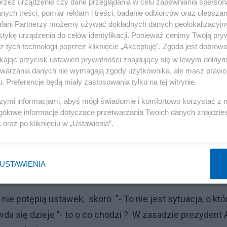
przez urządzenie czy dane przeglądania w celu zapewniania sperson
Reklama
ych treści, pomiar reklam i treści, badanie odbiorców oraz ulepszan
fani Partnerzy możemy używać dokładnych danych geolokalizacyjn
y się słowa Prezydenta RP, który kilka dni wcześniej
tykę urządzenia do celów identyfikacji. Ponieważ cenimy Twoją pry
e szarpanie się młodych niedźwiadków i tygrysków”. W tym
z tych technologii poprzez kliknięcie „Akceptuję”. Zgoda jest dobro
 się po prostu niezrozumiani. Przecież oni nie chcieli źl
ikając przycisk ustawień prywatności znajdujący się w lewym dolny
etwarzania danych nie wymagają zgody użytkownika, ale masz prawo 
, że trochę pobrykają w centrum Wrocławia . Chcieli tylk
. Preferencje będą miały zastosowania tylko na tej witrynie.
ycją i linią prezydencką.
szymi informacjami, abyś mógł świadomie i komfortowo korzystać z
gółowe informacje dotyczące przetwarzania Twoich danych znajdzi
s
oraz po kliknięciu w „Ustawienia”.
o, co zrobili – tylko tego, że nie bili się wystarczająco "
zymani za to , że za mało się walili po mordach i za mało
USTAWIENIA
ie potępią ustawek, skoro "- To nie jest sytuacja, o któ
a się dzieje "- to o co chodzi ? W zasadzie prezydent 