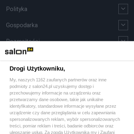
Polityka
Gospodarka
Rozmaitości
Technologie
Drogi Użytkowniku,
Sport
My, naszych 1162 zaufanych partnerów oraz inne
podmioty z salon24.pl uzyskujemy dostęp i
Społeczeństwo
przechowujemy informacje na urządzeniu oraz
przetwarzamy dane osobowe, takie jak unikalne
Kultura
identyfikatory, standardowe informacje wysyłane przez
urządzenie czy dane przeglądania w celu zapewniania
spersonalizowanych reklam, wybór spersonalizowanych
treści, pomiar reklam i treści, badanie odbiorców oraz
ulepszanie usług. Za zgodą Użytkownika my i Zaufani