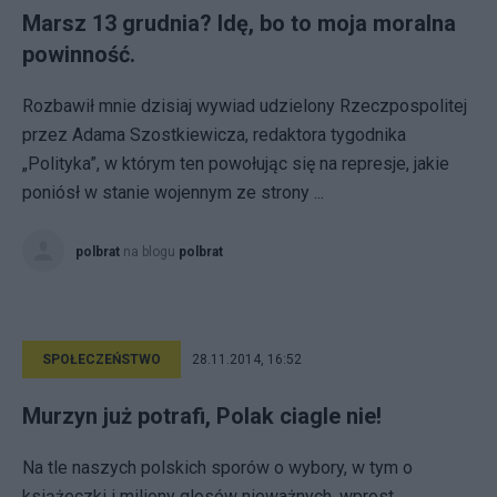
Marsz 13 grudnia? Idę, bo to moja moralna
powinność.
Rozbawił mnie dzisiaj wywiad udzielony Rzeczpospolitej
przez Adama Szostkiewicza, redaktora tygodnika
„Polityka”, w którym ten powołując się na represje, jakie
poniósł w stanie wojennym ze strony ...
polbrat
na blogu
polbrat
SPOŁECZEŃSTWO
28.11.2014, 16:52
Murzyn już potrafi, Polak ciagle nie!
Na tle naszych polskich sporów o wybory, w tym o
książeczki i miliony glosów nieważnych, wprost