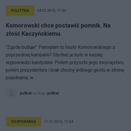
POLITYKA
24.02.2015, 17:03
Komorowski chce postawić pomnik. Na
złość Kaczyńskiemu.
"Zgoda buduje". Pamiętam to hasło Komorowskiego z
poprzedniej kampanii? Słychać je było w każdej
wypowiedzi kandydata. Potem przyszło jego zwycięstwo,
potem prezydentura i brak choćny jednego gestu w stronę
pojednania, w...
polbrat
na blogu
polbrat
GOSPODARKA
11.01.2015, 17:04