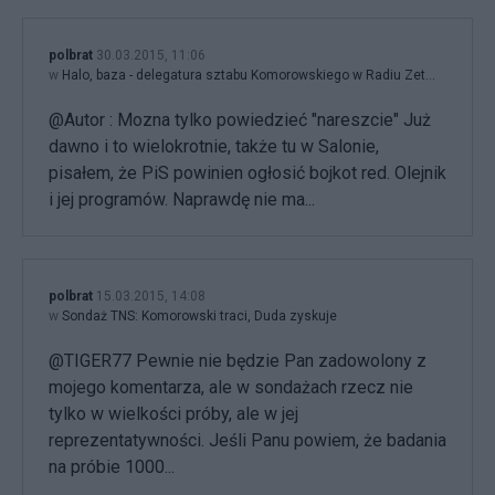
polbrat
30.03.2015, 11:06
w
Halo, baza - delegatura sztabu Komorowskiego w Radiu Zet...
@Autor : Mozna tylko powiedzieć "nareszcie" Już
dawno i to wielokrotnie, także tu w Salonie,
pisałem, że PiS powinien ogłosić bojkot red. Olejnik
i jej programów. Naprawdę nie ma...
polbrat
15.03.2015, 14:08
w
Sondaż TNS: Komorowski traci, Duda zyskuje
@TIGER77 Pewnie nie będzie Pan zadowolony z
mojego komentarza, ale w sondażach rzecz nie
tylko w wielkości próby, ale w jej
reprezentatywności. Jeśli Panu powiem, że badania
na próbie 1000...