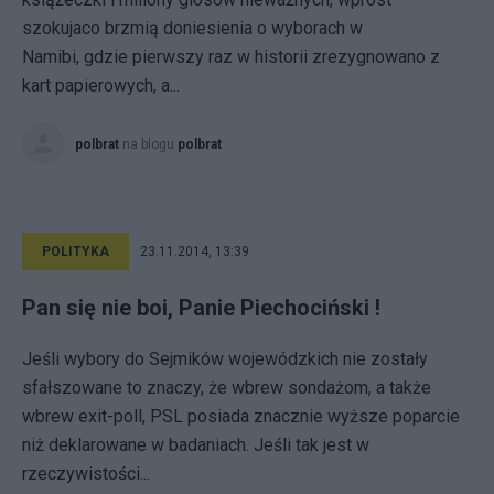
szokujaco brzmią doniesienia o wyborach w
Namibi, gdzie pierwszy raz w historii zrezygnowano z
kart papierowych, a...
polbrat
na blogu
polbrat
POLITYKA
23.11.2014, 13:39
Pan się nie boi, Panie Piechociński !
Jeśli wybory do Sejmików wojewódzkich nie zostały
sfałszowane to znaczy, że wbrew sondażom, a także
wbrew exit-poll, PSL posiada znacznie wyższe poparcie
niż deklarowane w badaniach. Jeśli tak jest w
rzeczywistości...