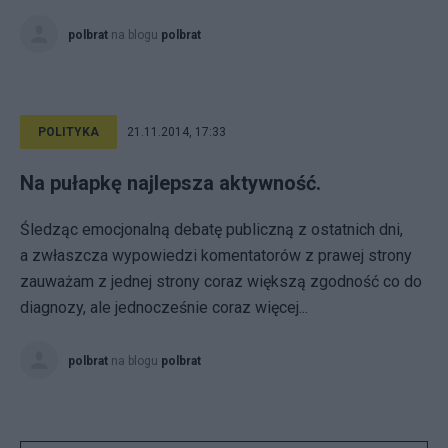
polbrat
na blogu
polbrat
POLITYKA
21.11.2014, 17:33
Na pułapkę najlepsza aktywność.
Śledząc emocjonalną debatę publiczną z ostatnich dni,
a zwłaszcza wypowiedzi komentatorów z prawej strony
zauważam z jednej strony coraz większą zgodność co do
diagnozy, ale jednocześnie coraz więcej...
polbrat
na blogu
polbrat