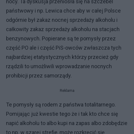
nocy. Ta dyskusja przeniosła się na szczebel
państwowy i np. Lewica chce aby w całej Polsce
odgórnie był zakaz nocnej sprzedaży alkoholu i
całkowity zakaz sprzedaży alkoholu na stacjach
benzynowych. Popierane są te pomysły przez
część PO ale i część PiS-owców zwłaszcza tych
najbardziej etatystycznych którzy przecież gdy
rządzili to umożliwili wprowadzanie nocnych
prohibicji przez samorządy.
Reklama
Te pomysły są rodem z państwa totalitarnego.
Pomijając już kwestie tego że i tak kto chce się
napić alkoholu to albo kupi na zapas albo zdobędzie
to np. w szarej strefie, może rozkręcić się