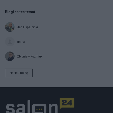
Blogi na ten temat
Jan Filip Libicki
catrw
Zbigniew Kuźmiuk
Napisz notkę