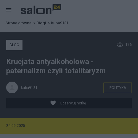
Strona główna
Blogi
kuba9131
176
BLOG
Krucjata antyalkoholowa -
paternalizm czyli totalitaryzm
kuba9131
POLITYKA
Obserwuj notkę
24.09.2025