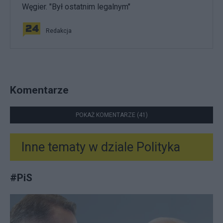
Węgier. "Był ostatnim legalnym"
Redakcja
Komentarze
POKAŻ KOMENTARZE (41)
Inne tematy w dziale
Polityka
#
PiS