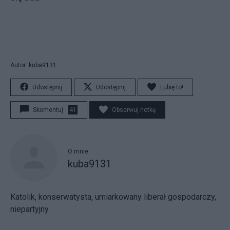
Autor: kuba9131
Udostępnij
Udostępnij
Lubię to!
Skomentuj
41
Obserwuj notkę
O mnie
kuba9131
Katolik, konserwatysta, umiarkowany liberał gospodarczy,
niepartyjny