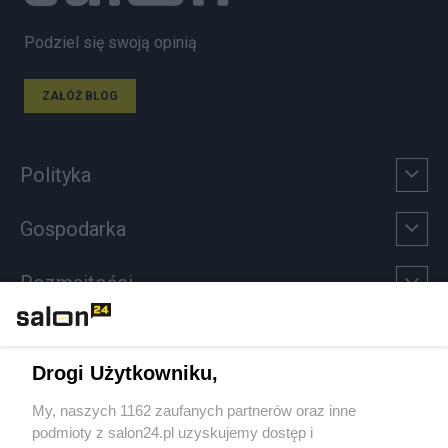
Podziel się swoją opinią
ZAŁÓŻ BLOG
Polityka
Gospodarka
Rozmaitości
Technologie
Drogi Użytkowniku,
Sport
My, naszych 1162 zaufanych partnerów oraz inne
podmioty z salon24.pl uzyskujemy dostęp i
Społeczeństwo