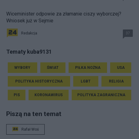
Wiceminister odpowie za złamanie ciszy wyborczej?
Wniosek już w Sejmie
Redakcja
37
Tematy kuba9131
WYBORY
ŚWIAT
PIŁKA NOŻNA
USA
POLITYKA HISTORYCZNA
LGBT
RELIGIA
PIS
KORONAWIRUS
POLITYKA ZAGRANICZNA
Piszą na ten temat
Rafał Woś