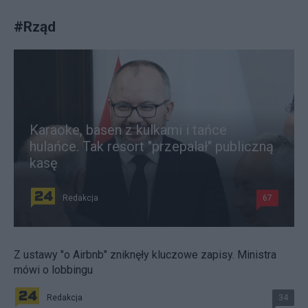
#
Rząd
Karaoke, basen z kulkami i tańce
hulańce. Tak resort "przepalał" publiczną
kasę
Redakcja
67
Z ustawy "o Airbnb" zniknęły kluczowe zapisy. Ministra
mówi o lobbingu
Redakcja
34