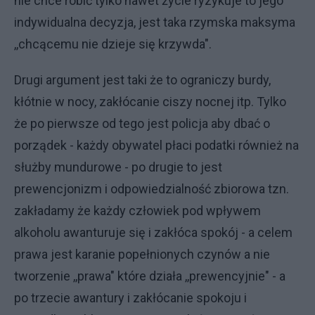
nie chce robić tylko nawet życie ryzykuje to jego
indywidualna decyzja, jest taka rzymska maksyma
,,chcącemu nie dzieje się krzywda".
Drugi argument jest taki że to ograniczy burdy,
kłótnie w nocy, zakłócanie ciszy nocnej itp. Tylko
że po pierwsze od tego jest policja aby dbać o
porządek - każdy obywatel płaci podatki również na
służby mundurowe - po drugie to jest
prewencjonizm i odpowiedzialność zbiorowa tzn.
zakładamy że każdy człowiek pod wpływem
alkoholu awanturuje się i zakłóca spokój - a celem
prawa jest karanie popełnionych czynów a nie
tworzenie ,,prawa" które działa ,,prewencyjnie" - a
po trzecie awantury i zakłócanie spokoju i