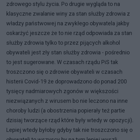
zdrowego stylu życia. Po drugie wygląda to na
klasyczne zwalanie winy za stan służby zdrowia z
władzy państwowej na zwykłego obywatela jakby
oskarżyć jeszcze że to nie rząd odpowiada za stan
służby zdrowia tylko to przez pijących alkohol
obywateli jest zły stan służby zdrowia - pośrednio
to jest sugerowane. W czasach rządu PiS tak
troszczono się o zdrowie obywateli w czasach
histerii Covid-19 że doprowadzono do ponad 200
tysięcy nadmiarowych zgonów w większości
niezwiązanych z wirusem bo nie leczono na inne
choroby ludzi (a obostrzenia popierały też partie
dzisiaj tworzące rząd które były wtedy w opozycji).
Lepiej wtedy byłoby gdyby tak nie troszczono się o
obywateli to wszyscy by na tym lepiej wyszli.