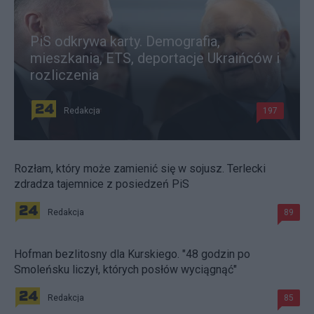
PiS odkrywa karty. Demografia,
mieszkania, ETS, deportacje Ukraińców i
rozliczenia
Redakcja
197
Rozłam, który może zamienić się w sojusz. Terlecki
zdradza tajemnice z posiedzeń PiS
Redakcja
89
Hofman bezlitosny dla Kurskiego. "48 godzin po
Smoleńsku liczył, których posłów wyciągnąć"
Redakcja
85