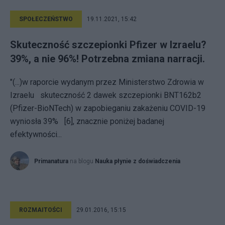
SPOŁECZEŃSTWO
19.11.2021, 15:42
Skuteczność szczepionki Pfizer w Izraelu?
39%, a nie 96%! Potrzebna zmiana narracji.
"(...)w raporcie wydanym przez Ministerstwo Zdrowia w
Izraelu skuteczność 2 dawek szczepionki BNT162b2
(Pfizer-BioNTech) w zapobieganiu zakażeniu COVID-19
wyniosła 39% [6], znacznie poniżej badanej
efektywności...
Primanatura
na blogu
Nauka płynie z doświadczenia
ROZMAITOŚCI
29.01.2016, 15:15