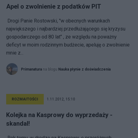
Apel o zwolnienie z podatków PIT
Drogi Panie Rostowski, "w obecnych warunkach
największego i najbardziej przedłużającego się kryzysu
gospodarczego od 80 lat" , ze względu na poważny
deficyt w moim rodzinnym budżecie, apeluję o zwolnienie
mnie z...
Primanatura
na blogu
Nauka płynie z doświadczenia
ROZMAITOŚCI
1.11.2012, 15:10
Kolejka na Kasprowy do wyprzedaży -
skandal!
Rok temu, w drodze na Kasprowy, o przeróżnych