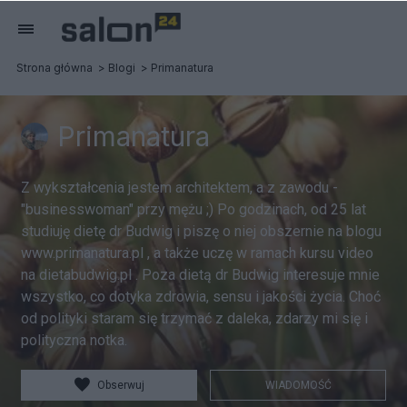
Strona główna
Blogi
Primanatura
Primanatura
Z wykształcenia jestem architektem, a z zawodu -
"businesswoman" przy mężu ;) Po godzinach, od 25 lat
studiuję dietę dr Budwig i piszę o niej obszernie na blogu
www.primanatura.pl , a także uczę w ramach kursu video
na dietabudwig.pl . Poza dietą dr Budwig interesuje mnie
wszystko, co dotyka zdrowia, sensu i jakości życia. Choć
od polityki staram się trzymać z daleka, zdarzy mi się i
polityczna notka.
Obserwuj
WIADOMOŚĆ