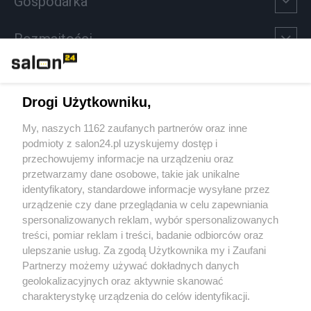
Gospodarka
Rozmaitości
Technologie
Drogi Użytkowniku,
Sport
My, naszych 1162 zaufanych partnerów oraz inne
podmioty z salon24.pl uzyskujemy dostęp i
Społeczeństwo
przechowujemy informacje na urządzeniu oraz
przetwarzamy dane osobowe, takie jak unikalne
Kultura
identyfikatory, standardowe informacje wysyłane przez
urządzenie czy dane przeglądania w celu zapewniania
spersonalizowanych reklam, wybór spersonalizowanych
treści, pomiar reklam i treści, badanie odbiorców oraz
ulepszanie usług. Za zgodą Użytkownika my i Zaufani
X
Facebook
Instagram
Youtube
Partnerzy możemy używać dokładnych danych
geolokalizacyjnych oraz aktywnie skanować
charakterystykę urządzenia do celów identyfikacji.
Ponieważ cenimy Twoją prywatność, prosimy o zgodę na