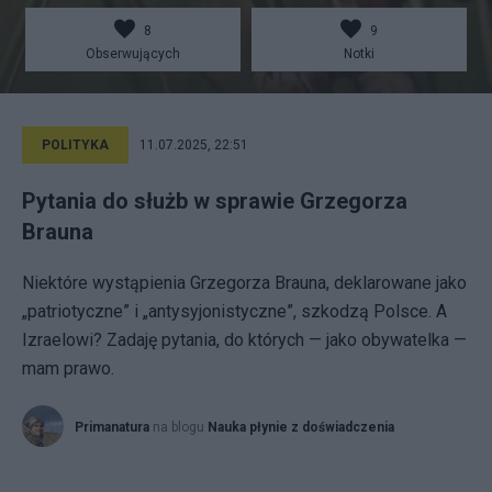
8
9
Obserwujących
Notki
POLITYKA
11.07.2025, 22:51
Pytania do służb w sprawie Grzegorza
Brauna
Niektóre wystąpienia Grzegorza Brauna, deklarowane jako
„patriotyczne” i „antysyjonistyczne”, szkodzą Polsce. A
Izraelowi? Zadaję pytania, do których — jako obywatelka —
mam prawo.
Primanatura
na blogu
Nauka płynie z doświadczenia