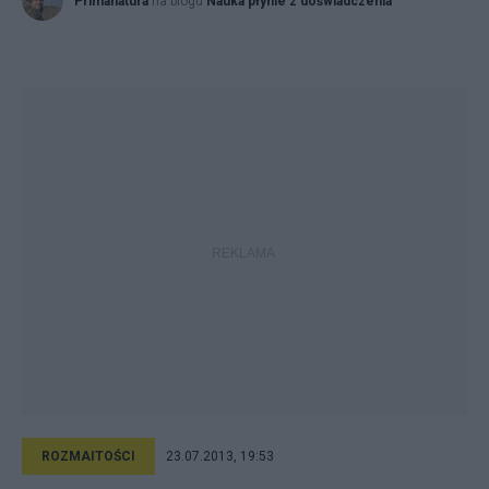
Primanatura
na blogu
Nauka płynie z doświadczenia
ROZMAITOŚCI
23.07.2013, 19:53