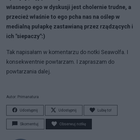
własnego ego w dyskusji jest cholernie trudne, a
przecież właśnie to ego pcha nas na oślep w
medialną pułapkę zastawianą przez rządzących i
ich "siepaczy":)
Tak napisałam w komentarzu do notki Seawolfa. I
konsekwentnie powtarzam. I zapraszam do
powtarzania dalej.
Autor: Primanatura
Udostępnij
Udostępnij
Lubię to!
Skomentuj
Obserwuj notkę