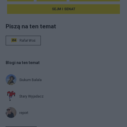
SEJM I SENAT
Piszą na ten temat
Rafał Woś
Blogi na ten temat
Siukum Balala
Stary Wyjadacz
report