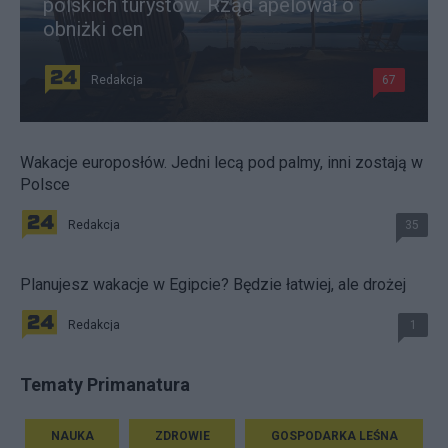
polskich turystów. Rząd apelował o
obniżki cen
Redakcja
67
Wakacje europosłów. Jedni lecą pod palmy, inni zostają w
Polsce
Redakcja
35
Planujesz wakacje w Egipcie? Będzie łatwiej, ale drożej
Redakcja
1
Tematy Primanatura
NAUKA
ZDROWIE
GOSPODARKA LEŚNA