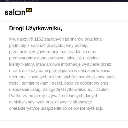
Rozmaitości
Technologie
Drogi Użytkowniku,
Sport
My, naszych 1162 zaufanych partnerów oraz inne
podmioty z salon24.pl uzyskujemy dostęp i
Społeczeństwo
przechowujemy informacje na urządzeniu oraz
przetwarzamy dane osobowe, takie jak unikalne
Kultura
identyfikatory, standardowe informacje wysyłane przez
urządzenie czy dane przeglądania w celu zapewniania
spersonalizowanych reklam, wybór spersonalizowanych
treści, pomiar reklam i treści, badanie odbiorców oraz
ulepszanie usług. Za zgodą Użytkownika my i Zaufani
X
Facebook
Instagram
Youtube
Partnerzy możemy używać dokładnych danych
geolokalizacyjnych oraz aktywnie skanować
charakterystykę urządzenia do celów identyfikacji.
Web Content Media sp. z o. o. © 2022
Ponieważ cenimy Twoją prywatność, prosimy o zgodę na
korzystanie z tych technologii poprzez kliknięcie
„Akceptuję”. Zgoda jest dobrowolna i zawsze możesz ją