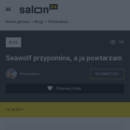
Strona główna
Blogi
Primanatura
780
BLOG
Seawolf przypomina, a ja powtarzam
Primanatura
ROZMAITOŚCI
Obserwuj notkę
16.04.2011