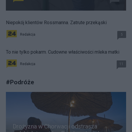
Niepokój klientów Rossmanna. Zatrute przekąski
Redakcja
5
To nie tylko pokarm. Cudowne właściwości mleka matki
Redakcja
11
#
Podróże
Drożyzna w Chorwacji odstrasza