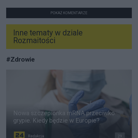
POKAŻ KOMENTARZE
Inne tematy w dziale
Rozmaitości
#
Zdrowie
Nowa szczepionka mRNA przeciwko
grypie. Kiedy będzie w Europie?
Redakcja
29