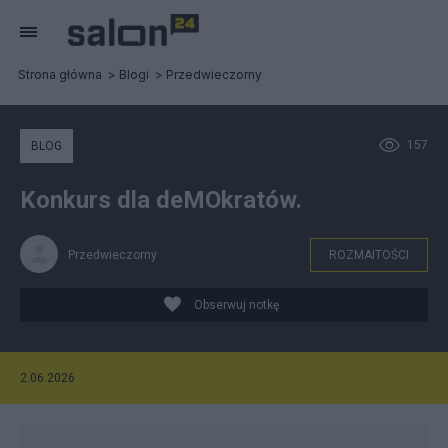
Strona główna
Blogi
Przedwieczorny
157
BLOG
Konkurs dla deMOkratów.
Przedwieczorny
ROZMAITOŚCI
Obserwuj notkę
2.06.2026