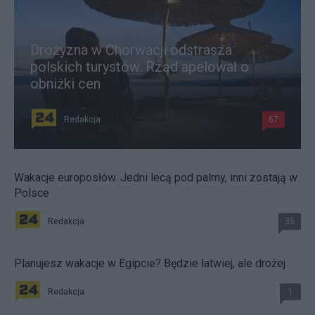
Drożyzna w Chorwacji odstrasza
polskich turystów. Rząd apelował o
obniżki cen
Redakcja
67
Wakacje europosłów. Jedni lecą pod palmy, inni zostają w
Polsce
Redakcja
35
Planujesz wakacje w Egipcie? Będzie łatwiej, ale drożej
Redakcja
1