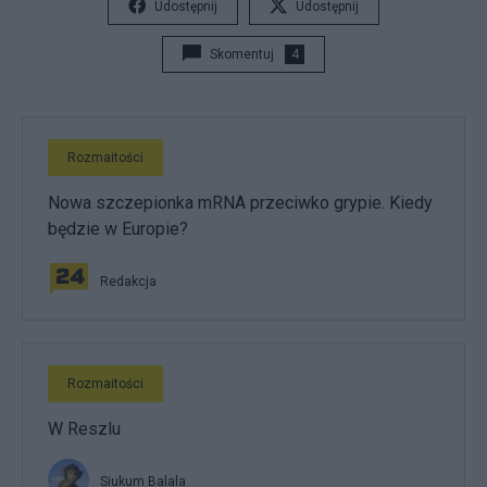
Udostępnij
Udostępnij
Skomentuj
4
Rozmaitości
Nowa szczepionka mRNA przeciwko grypie. Kiedy
będzie w Europie?
Redakcja
Rozmaitości
W Reszlu
Siukum Balala