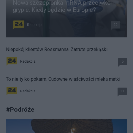
Nowa szczepionka mRNA przeciwko
grypie. Kiedy będzie w Europie?
Redakcja
22
Niepokój klientów Rossmanna. Zatrute przekąski
Redakcja
5
To nie tylko pokarm. Cudowne właściwości mleka matki
Redakcja
11
#
Podróże