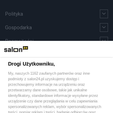
Polityka
Gospodarka
Rozmaitości
Technologie
Drogi Użytkowniku,
Sport
My, naszych 1162 zaufanych partnerów oraz inne
podmioty z salon24.pl uzyskujemy dostęp i
Społeczeństwo
przechowujemy informacje na urządzeniu oraz
przetwarzamy dane osobowe, takie jak unikalne
Kultura
identyfikatory, standardowe informacje wysyłane przez
urządzenie czy dane przeglądania w celu zapewniania
spersonalizowanych reklam, wybór spersonalizowanych
treści, pomiar reklam i treści, badanie odbiorców oraz