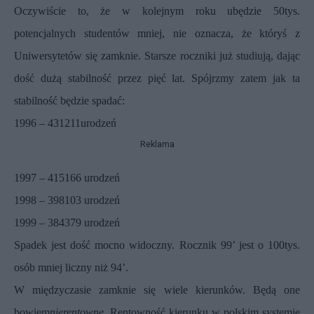
Oczywiście to, że w kolejnym roku ubędzie 50tys.
potencjalnych studentów mniej, nie oznacza, że któryś z
Uniwersytetów się zamknie. Starsze roczniki już studiują, dając
dość dużą stabilność przez pięć lat. Spójrzmy zatem jak ta
stabilność będzie spadać:
1996 – 431211urodzeń
Reklama
1997 – 415166 urodzeń
1998 – 398103 urodzeń
1999 – 384379 urodzeń
Spadek jest dość mocno widoczny. Rocznik 99’ jest o 100tys.
osób mniej liczny niż 94’.
W międzyczasie zamknie się wiele kierunków. Będą one
bowiem
nierentowne
. Rentowność kierunku w polskim systemie