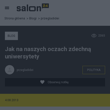
Strona główna
Blogi
przegladidei
2065
BLOG
Jak na naszych oczach zdechną
uniwersytety
przegladidei
POLITYKA
Obserwuj notkę
4.08.2013