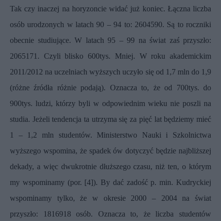
Tak czy inaczej na horyzoncie widać już koniec. Łączna liczba
osób urodzonych w latach 90 – 94 to: 2604590. Są to roczniki
obecnie studiujące. W latach 95 – 99 na świat zaś przyszło:
2065171. Czyli blisko 600tys. Mniej. W roku akademickim
2011/2012 na uczelniach wyższych uczyło się od 1,7 mln do 1,9
(różne źródła różnie podają). Oznacza to, że od 700tys. do
900tys. ludzi, którzy byli w odpowiednim wieku nie poszli na
studia. Jeżeli tendencja ta utrzyma się za pięć lat będziemy mieć
1 – 1,2 mln studentów. Ministerstwo Nauki i Szkolnictwa
wyższego wspomina, że spadek ów dotyczyć będzie najbliższej
dekady, a więc dwukrotnie dłuższego czasu, niż ten, o którym
my wspominamy (por. [4]). By dać zadość p. min. Kudryckiej
wspominamy tylko, że w okresie 2000 – 2004 na świat
przyszło: 1816918 osób. Oznacza to, że liczba studentów