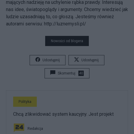
mających nadzieję na uchylenie rąbka prawdy. Interesują
nas idee, światopoglądy i argumenty. Chcemy wiedzieć jak
ludzie uzasadniają to, co głoszą. Jesteśmy również
autorami serwisu: http://luznemysli.pl/
Nowości od blogera
Udostępnij
Udostępnij
Skomentuj
40
Polityka
Chcą zlikwidować system kaucyjny. Jest projekt
Redakcja