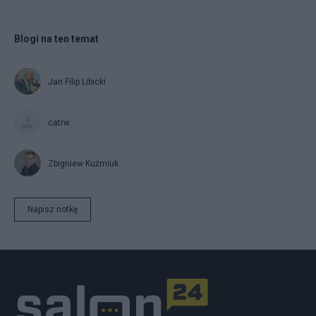
Blogi na ten temat
Jan Filip Libicki
catrw
Zbigniew Kuźmiuk
Napisz notkę