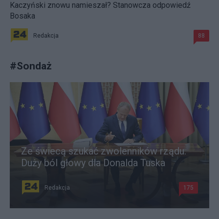
Kaczyński znowu namieszał? Stanowcza odpowiedź
Bosaka
Redakcja
88
#
Sondaż
Ze świecą szukać zwolenników rządu.
Duży ból głowy dla Donalda Tuska
Redakcja
175