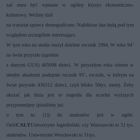
zaś musi być wpisane w ogólny kryzys ekonomiczno-
kulturowy. Weźmy dziś
na warsztat sprawy demograficzne. Najbliższe lata będą pod tym
względem szczególnie interesujące.
W tym roku na studia ruszył dzielnie rocznik 1994. W roku 94’
na świat przyszło (zgodnie
z danymi GUS) 485098 dzieci. W przyszłym roku szturm w
obręby akademii podejmie rocznik 95’, rocznik, w którym na
świat przyszło 436312 dzieci, czyli blisko 50tys. mniej. Żeby
ukazać jak duża jest to tragedia dla uczelni wyższych
przypomnijmy (pisaliśmy już
o tym tu: [1]) ilu studentów jest w ogóle.
Otóż
CAŁY
Uniwersytet Jagielloński, czy Warszawski to 51 tys.
studentów. Uniwersytet Wrocławski to 31tys.