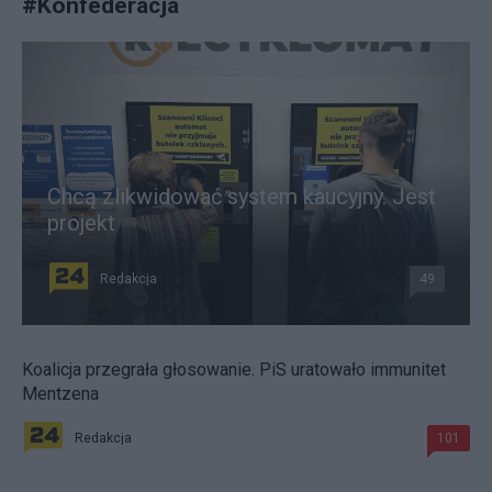
#
Konfederacja
Chcą zlikwidować system kaucyjny. Jest
projekt
Redakcja
49
Koalicja przegrała głosowanie. PiS uratowało immunitet
Mentzena
Redakcja
101