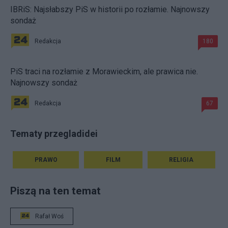
IBRiS: Najsłabszy PiS w historii po rozłamie. Najnowszy
sondaż
Redakcja
180
PiS traci na rozłamie z Morawieckim, ale prawica nie.
Najnowszy sondaż
Redakcja
67
Tematy przegladidei
PRAWO
FILM
RELIGIA
Piszą na ten temat
Rafał Woś