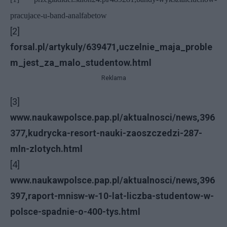
pracujace-u-band-analfabetow
[2]
forsal.pl/artykuly/639471,uczelnie_maja_proble
m_jest_za_malo_studentow.html
Reklama
[3]
www.naukawpolsce.pap.pl/aktualnosci/news,396
377,kudrycka-resort-nauki-zaoszczedzi-287-
mln-zlotych.html
[4]
www.naukawpolsce.pap.pl/aktualnosci/news,396
397,raport-mnisw-w-10-lat-liczba-studentow-w-
polsce-spadnie-o-400-tys.html