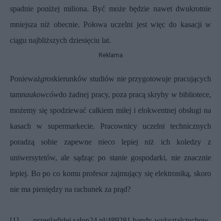
spadnie poniżej miliona. Być może będzie nawet dwukrotnie
mniejsza niż obecnie. Połowa uczelni jest więc do kasacji w
ciągu najbliższych dziesięciu lat.
Reklama
Ponieważ
gros
kierunków studiów nie przygotowuje pracujących
tam
naukowców
do żadnej pracy, poza pracą skryby w bibliotece,
możemy się spodziewać całkiem miłej i elokwentnej obsługi na
kasach w supermarkecie. Pracownicy uczelni technicznych
poradzą sobie zapewne nieco lepiej niż ich koledzy z
uniwersytetów, ale sądząc po stanie gospodarki, nie znacznie
lepiej. Bo po co komu profesor zajmujący się elektroniką, skoro
nie ma pieniędzy na rachunek za prąd?
[1]
przegladidei.salon24.pl/489281,bandy-wyksztalciuchow-