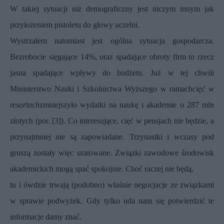
W takiej sytuacji niż demograficzny jest niczym innym jak
przyłożeniem pistoletu do głowy uczelni.
Wystrzałem natomiast jest ogólna sytuacja gospodarcza.
Bezrobocie sięgające 14%, oraz spadające obroty firm to rzecz
jasna spadające wpływy do budżetu. Już w tej chwili
Ministerstwo Nauki i Szkolnictwa Wyższego w ramach
cięć w
resortach
zmniejszyło wydatki na naukę i akademie o 287 mln
złotych (por. [3]). Co interesujące, cięć w pensjach nie będzie, a
przynajmniej nie są zapowiadane. Trzynastki i wczasy pod
gruszą zostały więc uratowane. Związki zawodowe środowisk
akademickich mogą spać spokojnie. Choć raczej nie będą,
tu i ówdzie trwają (podobno) właśnie negocjacje ze związkami
w sprawie podwyżek. Gdy tylko uda nam się potwierdzić te
informacje damy znać.