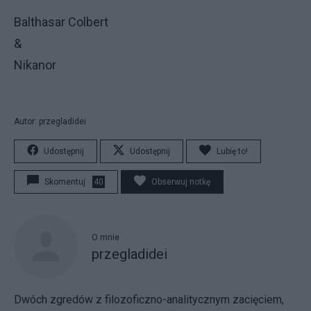
Balthasar Colbert
&
Nikanor
Autor: przegladidei
Udostępnij
Udostępnij
Lubię to!
Skomentuj
40
Obserwuj notkę
O mnie
przegladidei
Dwóch zgredów z filozoficzno-analitycznym zacięciem,