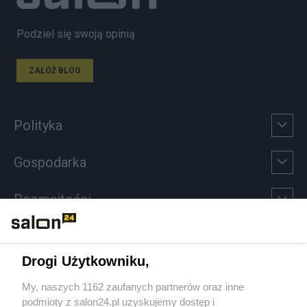
Podziel się swoją opinią
ZAŁÓŻ BLOG
Polityka
Gospodarka
Rozmaitości
Technologie
Drogi Użytkowniku,
Sport
My, naszych 1162 zaufanych partnerów oraz inne
podmioty z salon24.pl uzyskujemy dostęp i