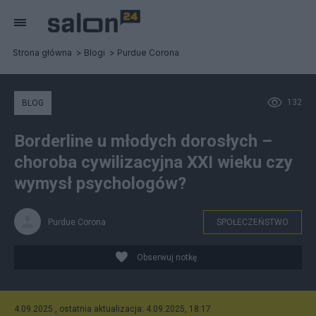
Strona główna
Blogi
Purdue Corona
132
BLOG
Borderline u młodych dorosłych –
choroba cywilizacyjna XXI wieku czy
wymysł psychologów?
Purdue Corona
SPOŁECZEŃSTWO
Obserwuj notkę
4.09.2025 , ostatnia aktualizacja: 4.09.2025, 18:17