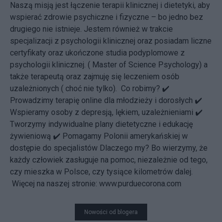
Naszą misją jest łączenie terapii klinicznej i dietetyki, aby
wspierać zdrowie psychiczne i fizyczne – bo jedno bez
drugiego nie istnieje. Jestem również w trakcie
specjalizacji z psychologii klinicznej oraz posiadam liczne
certyfikaty oraz ukończone studia podyplomowe z
psychologii klinicznej. ( Master of Science Psychology) a
także terapeutą oraz zajmuję się leczeniem osób
uzależnionych ( choć nie tylko). Co robimy? ✔️
Prowadzimy terapię online dla młodzieży i dorosłych ✔️
Wspieramy osoby z depresją, lękiem, uzależnieniami ✔️
Tworzymy indywidualne plany dietetyczne i edukację
żywieniową ✔️ Pomagamy Polonii amerykańskiej w
dostępie do specjalistów Dlaczego my? Bo wierzymy, że
każdy człowiek zasługuje na pomoc, niezależnie od tego,
czy mieszka w Polsce, czy tysiące kilometrów dalej.
Więcej na naszej stronie: www.purduecorona.com
Nowości od blogera