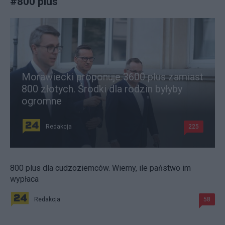
#
800 plus
Morawiecki proponuje 3600 plus zamiast
800 złotych. Środki dla rodzin byłyby
ogromne
Redakcja
225
800 plus dla cudzoziemców. Wiemy, ile państwo im
wypłaca
Redakcja
58