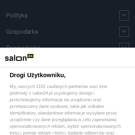
Polityka
Gospodarka
Rozmaitości
Technologie
Drogi Użytkowniku,
Sport
My, naszych 1162 zaufanych partnerów oraz inne
podmioty z salon24.pl uzyskujemy dostęp i
Społeczeństwo
przechowujemy informacje na urządzeniu oraz
przetwarzamy dane osobowe, takie jak unikalne
Kultura
identyfikatory, standardowe informacje wysyłane przez
urządzenie czy dane przeglądania w celu zapewniania
spersonalizowanych reklam, wybór spersonalizowanych
treści, pomiar reklam i treści, badanie odbiorców oraz