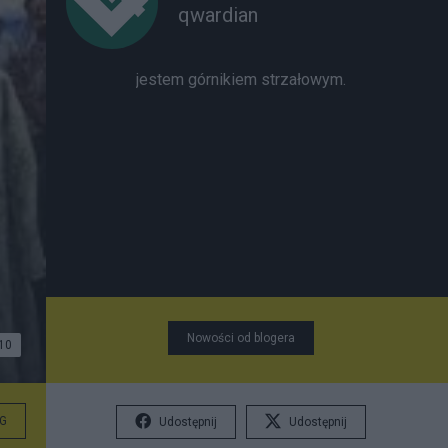
qwardian
jestem górnikiem strzałowym.
Nowości od blogera
10
G
Udostępnij
Udostępnij