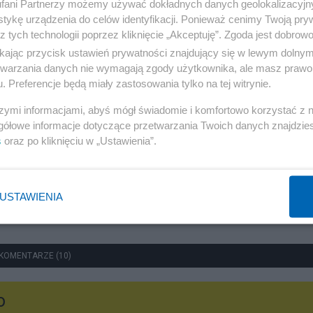
fani Partnerzy możemy używać dokładnych danych geolokalizacyjn
tykę urządzenia do celów identyfikacji. Ponieważ cenimy Twoją pry
z tych technologii poprzez kliknięcie „Akceptuję”. Zgoda jest dobro
ikając przycisk ustawień prywatności znajdujący się w lewym dolny
Społeczeństwo
etwarzania danych nie wymagają zgody użytkownika, ale masz prawo 
. Preferencje będą miały zastosowania tylko na tej witrynie.
Morawiecki proponuje 3600 plus zamiast 800 złotych.
Środki dla rodzin byłyby ogromne
szymi informacjami, abyś mógł świadomie i komfortowo korzystać z
gółowe informacje dotyczące przetwarzania Twoich danych znajdzi
Redakcja
s
oraz po kliknięciu w „Ustawienia”.
USTAWIENIA
KOMENTARZE (10)
o