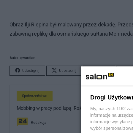
Obraz Ilji Riepina był malowany przez dekadę. Przed
zabawną replikę dla osmańskiego sułtana Mehmeda IV
Autor: qwardian
Udostępnij
Udostępnij
Lubię to!
S
Społeczeństwo
Drogi Użytkow
Mobbing w pracy pod lupą. Rośnie liczba zgłoszeń
My, naszych 1162 zau
informacje na urządze
informacje wysyłane 
Redakcja
wybór spersonalizowan