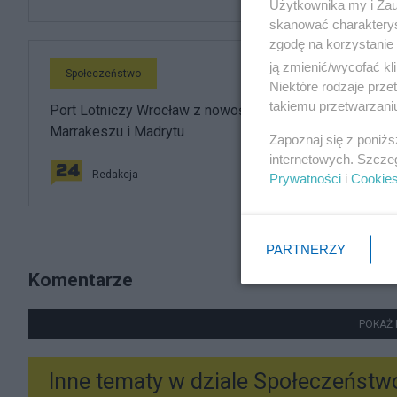
Użytkownika my i Zau
skanować charakterys
zgodę na korzystanie 
ją zmienić/wycofać kl
Społeczeństwo
Niektóre rodzaje prz
takiemu przetwarzaniu
Port Lotniczy Wrocław z nowościami. Ruszają loty do
Marrakeszu i Madrytu
Zapoznaj się z poniż
internetowych. Szcze
Redakcja
Prywatności
i
Cookie
PARTNERZY
Komentarze
POKAŻ 
Inne tematy w dziale
Społeczeństw