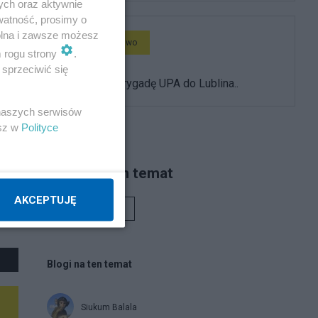
ych oraz aktywnie
watność, prosimy o
wolna i zawsze możesz
Społeczeństwo
m rogu strony
.
sprzeciwić się
Zaprośmy brygadę UPA do Lublina..
 naszych serwisów
esz w
Polityce
Piszą na ten temat
AKCEPTUJĘ
Rafał Woś
Blogi na ten temat
Siukum Balala