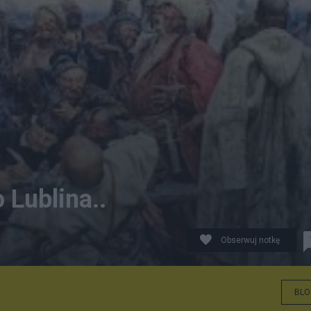
Lublina..
Obserwuj notkę
BLO