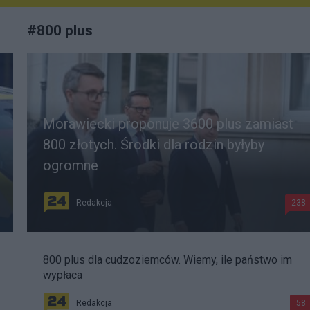
#
800 plus
Morawiecki proponuje 3600 plus zamiast
800 złotych. Środki dla rodzin byłyby
ogromne
Redakcja
238
800 plus dla cudzoziemców. Wiemy, ile państwo im
wypłaca
Redakcja
58