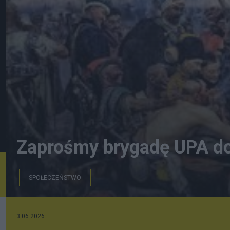
Zaprośmy brygadę UPA do 
SPOŁECZEŃSTWO
Historykon.pl
3.06.2026