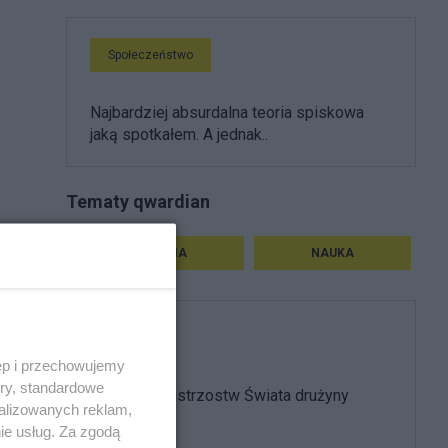
Społeczeństwo
Najbardziej absurdalna teoria spiskowa
jaką spotkałem. A jednak..
Tematy qwardian
HISTORIA
NAUKA
Sport
ęp i przechowujemy
ory, standardowe
Usunąć z Mistrzostw Świata drużyny
alizowanych reklam,
kolonialne..
ie usług. Za zgodą