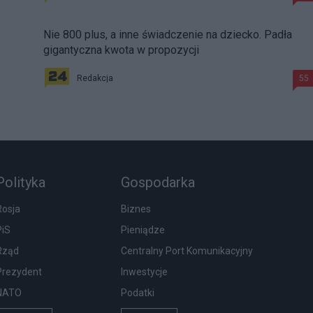
Nie 800 plus, a inne świadczenie na dziecko. Padła
gigantyczna kwota w propozycji
Redakcja
55
Polityka
Gospodarka
Rosja
Biznes
PiS
Pieniądze
Rząd
Centralny Port Komunikacyjny
Prezydent
Inwestycje
NATO
Podatki