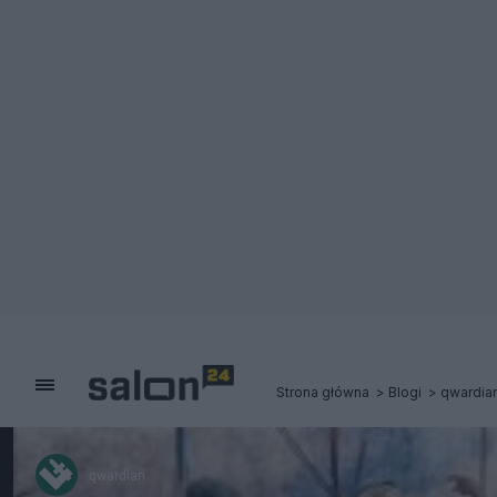
Strona główna
Blogi
qwardia
qwardian